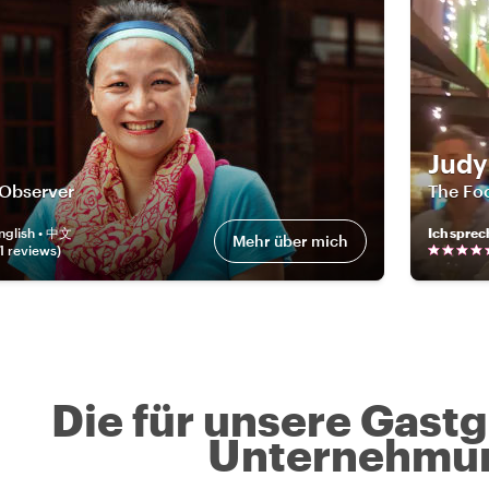
Judy
 Observer
The Fo
nglish • 中文
Ich sprec
Mehr über mich
1
review
s
)
Die für unsere Gast
Unternehmu