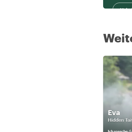
Mehr 
Weit
Eva
Hidden Tai
Ich spreche
:
E