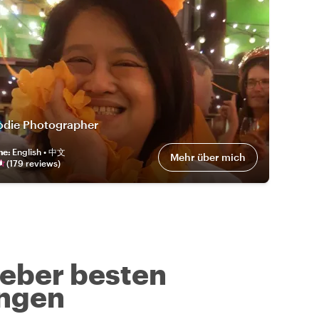
odie Photographer
he
:
English • 中文
Mehr über mich
(
179
review
s
)
geber besten
ngen