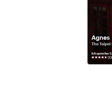
Agnes
The Taipei
Ich spreche
:
E
(
13