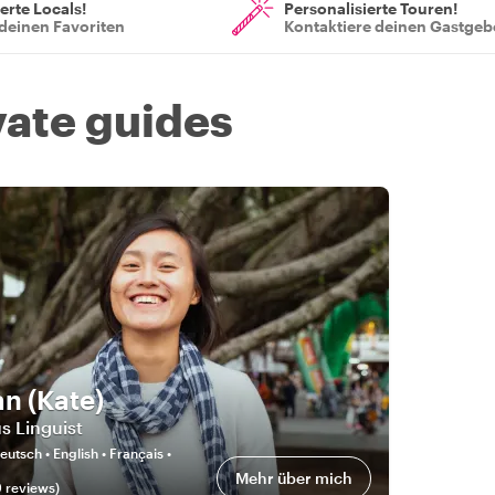
ierte Locals!
Personalisierte Touren!
deinen Favoriten
Kontaktiere deinen Gastgeb
vate guides
an (Kate)
s Linguist
eutsch • English • Français •
Mehr über mich
9
review
s
)