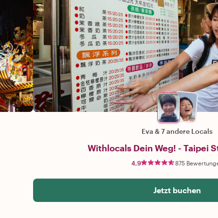
Eva
&
7 andere Locals
Withlocals Dein Weg! - Taipei 
4,9
875 Bewertung
Jetzt buchen