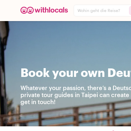
Wohin geht die Reise?
Book your own Deut
Whatever your passion, there’s a Deutsc
private tour guides in Taipei can creat
get in touch!