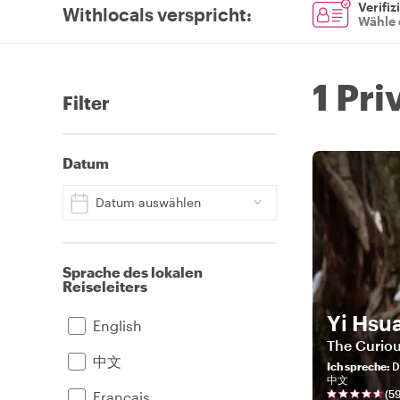
Verifiz
Withlocals verspricht
:
Wähle 
1 Pri
Filter
Datum
Datum auswählen
Sprache des lokalen
Reiseleiters
Yi Hsu
English
The Curiou
中文
Ich spreche
:
D
中文
(
5
Français