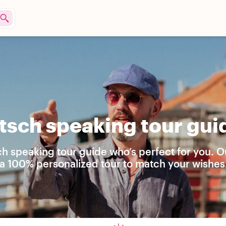
sch speaking tour guid
h speaking tour guide who’s perfect for you. O
e a 100% personalized tour to match your wishes.