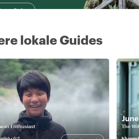
herausfinden
ere lokale Guides
June
wan Enthusiast
The Wi
nglish • 中文
Ich sprec