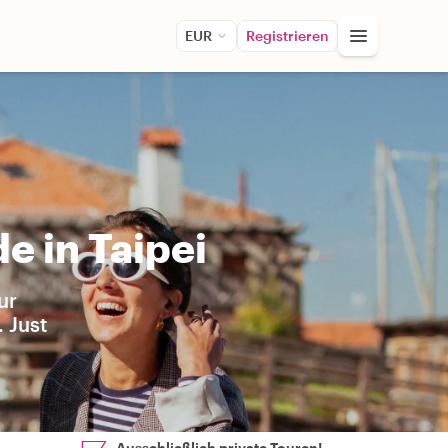
EUR
Registrieren
e in Taipei
ur
 Just
Ausschließlich private Touren!