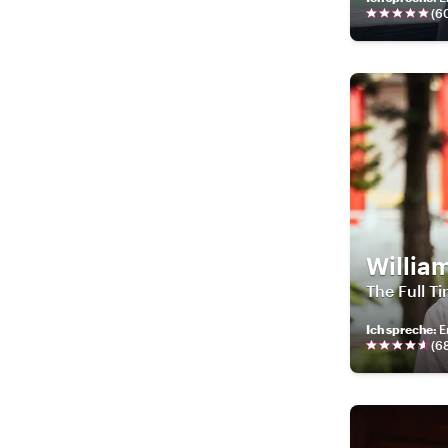
(
6
Willia
The Full T
Ich spreche
:
E
(
6