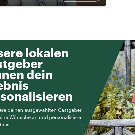
ere lokalen
stgeber
nen dein
ebnis
sonalisieren
ere deinen ausgewählten Gastgeber,
eine Wünsche an und personalisiere
bnis!