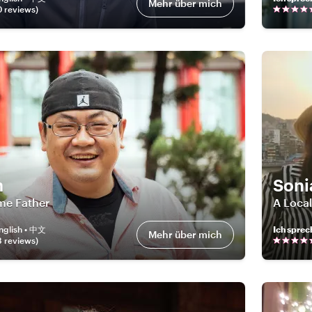
Mehr über mich
0
review
s
)
m
Soni
ime Father
A Local
nglish • 中文
Ich sprec
Mehr über mich
8
review
s
)