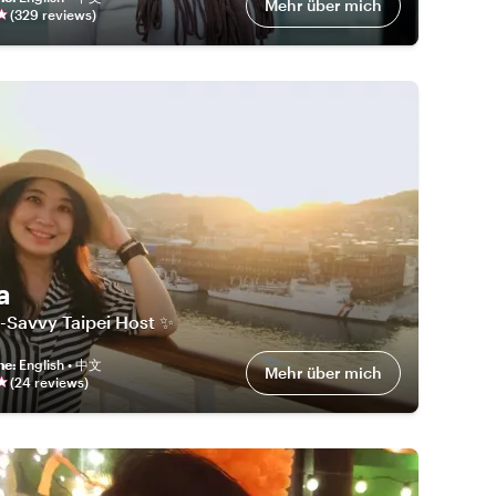
Mehr über mich
(
329
review
s
)
a
-Savvy Taipei Host ✨
he
:
English • 中文
Mehr über mich
(
24
review
s
)