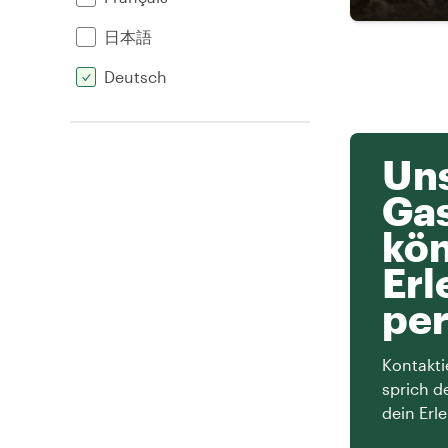
日本語
Deutsch
Uns
Ga
kön
Erl
per
Kontakti
sprich d
dein Erle