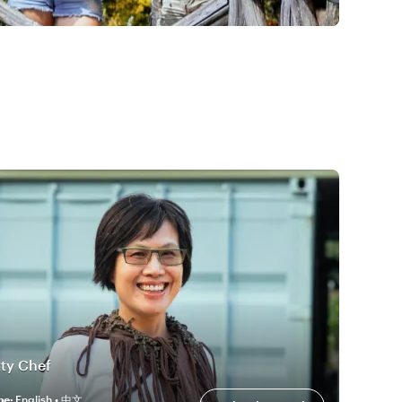
tty Chef
he
:
English • 中文