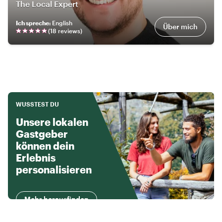
The Local Expert
Ich spreche
:
English
Über mich
(
18
review
s
)
WUSSTEST DU
Unsere lokalen
Gastgeber
können dein
Erlebnis
personalisieren
Mehr herausfinden