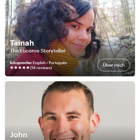
Tainah
The Lucerne Storyteller
Ich spreche
:
English • Português
Über mich
(
14
review
s
)
John