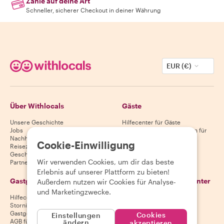
Zahle auf deine Art
Schneller, sicherer Checkout in deiner Währung
EUR (€)
Über Withlocals
Gäste
Unsere Geschichte
Hilfecenter für Gäste
Jobs
Stornierungsbedingungen für
Nachhaltigkeit
Gäste
Cookie-Einwilligung
Reiseziele
AGB für Gäste
Geschenkgutscheine
Wir verwenden Cookies, um dir das beste
Partnerschaften
Erlebnis auf unserer Plattform zu bieten!
Gastgeber
Lade unsere App herunter
Außerdem nutzen wir Cookies für Analyse-
und Marketingzwecke.
Hilfecenter für Gastgeber
App Store
Stornierungsbedingungen für
Google Play Store
Gastgeber
Cookies
Einstellungen
AGB für Gastgeber
ändern
akzeptieren