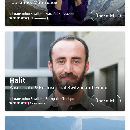
Lausanne, Montreaux
Ich spreche
:
English • Español • Русский
Über mich
(
13
review
s
)
Halit
Passionate & Professional Switzerland Guide
Ich spreche
:
English • Français • Türkçe
Über mich
(
7
review
s
)