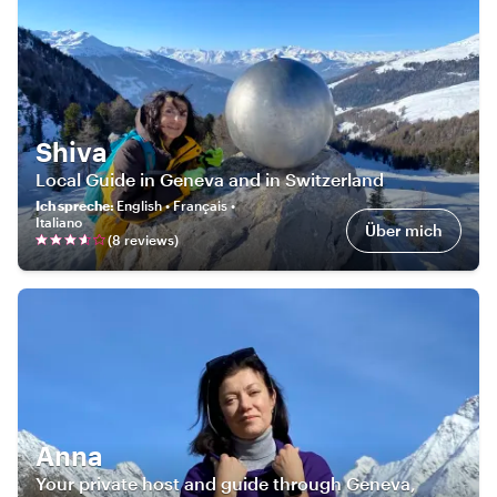
Shiva
Local Guide in Geneva and in Switzerland
Ich spreche
:
English • Français •
Italiano
Über mich
(
8
review
s
)
Anna
Your private host and guide through Geneva,