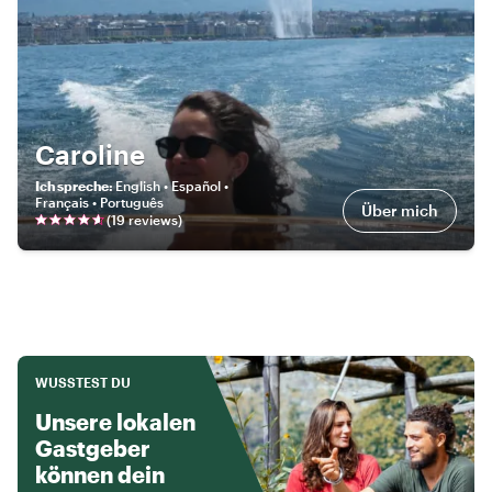
Caroline
Ich spreche
:
English • Español •
Français • Português
Über mich
(
19
review
s
)
WUSSTEST DU
Unsere lokalen
Gastgeber
können dein