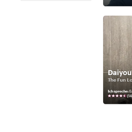
Daiyo
The Fun Lo
Ich spreche
:
E
(
14