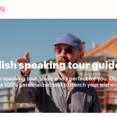
ish speaking tour guid
h speaking tour guide who’s perfect for you. Ou
 a 100% personalized tour to match your wishes.