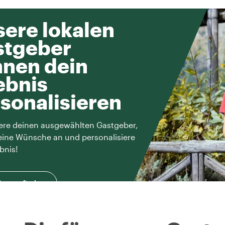
ere lokalen
stgeber
nen dein
ebnis
sonalisieren
ere deinen ausgewählten Gastgeber,
eine Wünsche an und personalisiere
bnis!
herausfinden