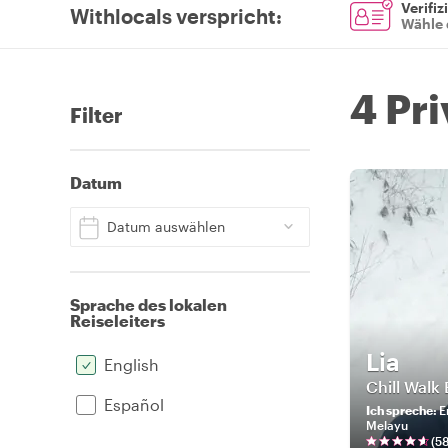
Verifiz
Withlocals verspricht
:
Wähle 
4 Pr
Filter
Datum
Datum auswählen
Sprache des lokalen
Reiseleiters
Lia
English
Chill Walk
Español
Ich spreche
:
E
Melayu
(
5