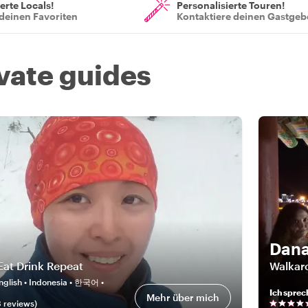
ierte Locals!
Personalisierte Touren!
deinen Favoriten
Kontaktiere deinen Gastgeb
ivate guides
Dan
 Eat Drink Repeat
Walkar
nglish • Indonesia • 한국어 •
Ich sprec
Mehr über mich
8
review
s
)