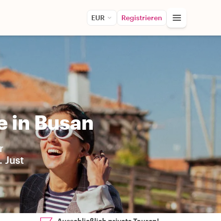
EUR
Registrieren
e in Busan
r
 Just
Ausschließlich private Touren!