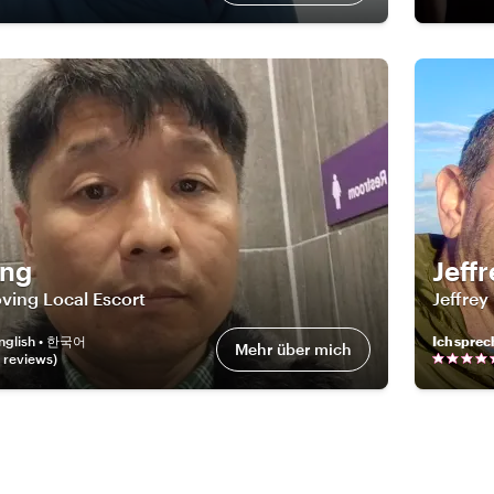
ung
Jeff
ving Local Escort
Jeffrey
nglish • 한국어
Ich sprec
Mehr über mich
review
s
)