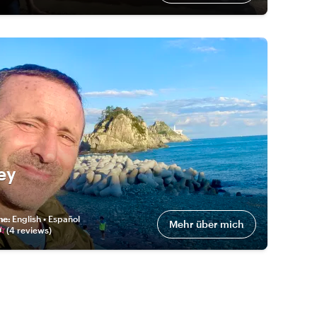
rey
he
:
English • Español
Mehr über mich
(
4
review
s
)