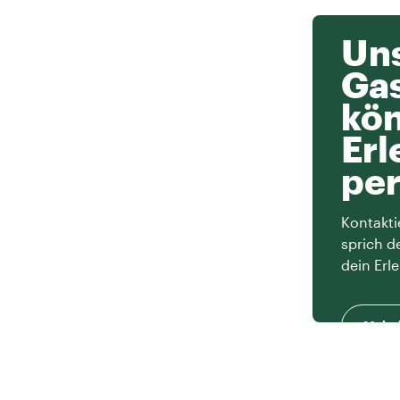
Uns
Ga
kön
Erl
per
Kontakti
sprich d
dein Erle
Mehr 