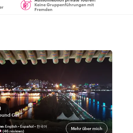
Keine Gruppenführungen mit
er
Fremden
a
ound Girl
he
:
English • Español • 한국어
Mehr über mich
(
46
review
s
)