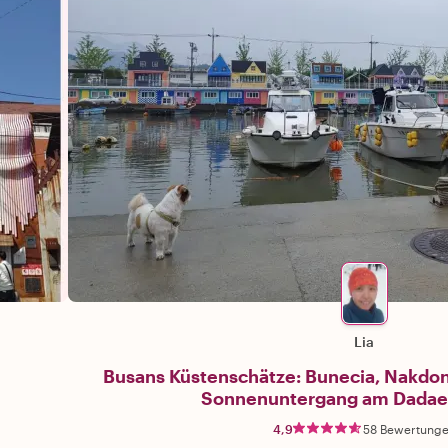
Lia
Busans Küstenschätze: Bunecia, Nakdon
Sonnenuntergang am Dadae
4,9
58 Bewertung