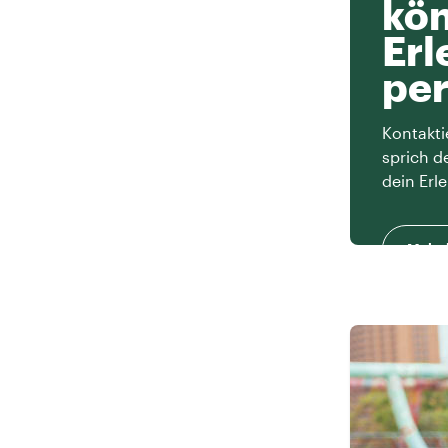
kön
Erl
per
Kontakti
sprich d
dein Erle
Mehr 