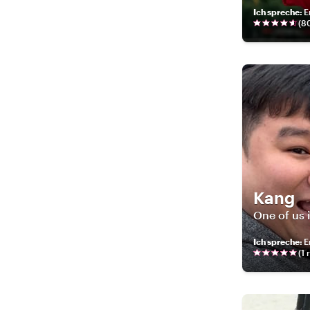
Ich spreche
:
E
(
8
Kang
One of us 
Ich spreche
:
E
(
1
r