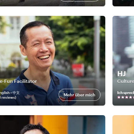
HJ
Fun Facilitator
Culture
nglish • 中文
Ich sprec
Mehr über mich
3
review
s
)