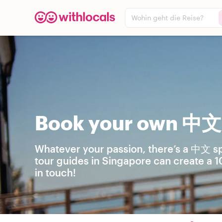
Wohin geht die Reise?
Book your own 中文 
Whatever your passion, there’s a 中文 sp
tour guides in Singapore can create a 1
in touch!