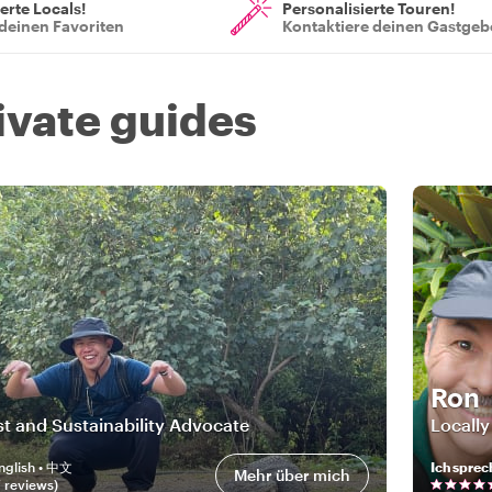
ierte Locals!
Personalisierte Touren!
deinen Favoriten
Kontaktiere deinen Gastgeb
ivate guides
Ron
st and Sustainability Advocate
Locally
nglish • 中文
Ich sprec
Mehr über mich
7
review
s
)