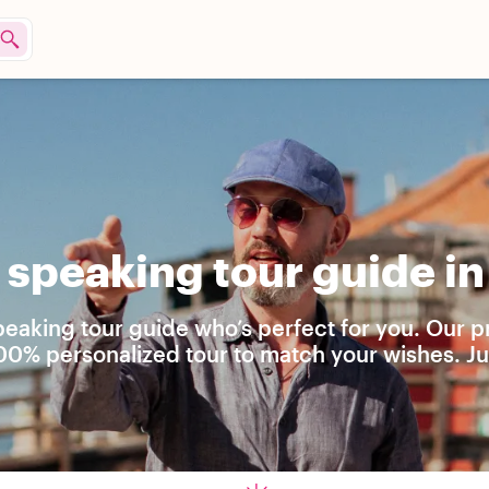
speaking tour guide in
eaking tour guide who’s perfect for you. Our p
00% personalized tour to match your wishes. Ju