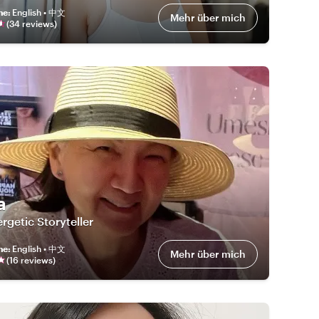
he
:
English • 中文
Mehr über mich
(
34
review
s
)
a
rgetic Storyteller
he
:
English • 中文
Mehr über mich
(
16
review
s
)