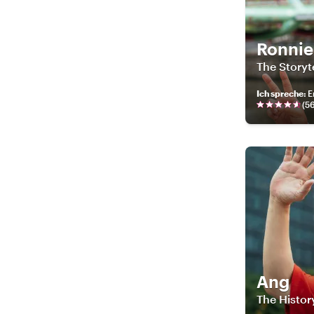
Ronnie
The Storyte
Ich spreche
:
E
(
5
Ang
The Histor