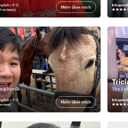
nglish • 中文
Ich sprec
Mehr über mich
0
review
s
)
Trici
is a horse
The Ene
nglish • 中文
Ich sprec
Mehr über mich
eview
)