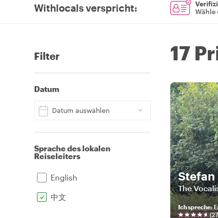
Verifiz
Withlocals verspricht
:
Wähle 
17 Pr
Filter
Datum
Datum auswählen
Sprache des lokalen
Reiseleiters
Stefan
English
The Vocali
中文
Ich spreche
:
E
(
2