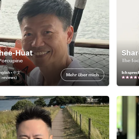
hee-Huat
Shar
Porcupine
The foo
nglish • 中文
Ich sprec
Mehr über mich
4
review
s
)