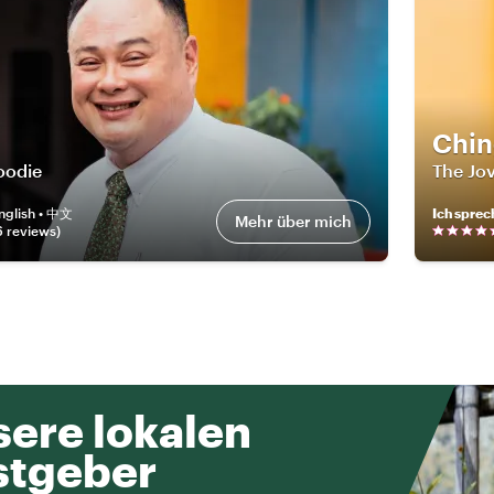
Chi
oodie
The Jov
nglish • 中文
Ich sprec
Mehr über mich
6
review
s
)
ere lokalen
stgeber