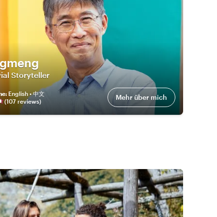
ngmeng
ial Storyteller
he
:
English • 中文
Mehr über mich
(
107
review
s
)