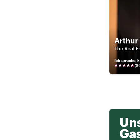
Arthur
The Real F
Ich spreche
:
E
(
8
Uns
Ga