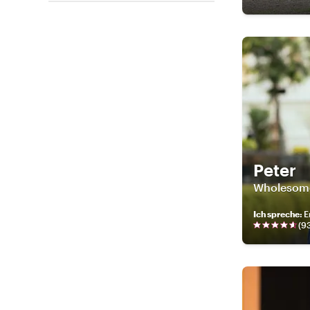
Peter
Wholesome-
Ich spreche
:
E
(
9