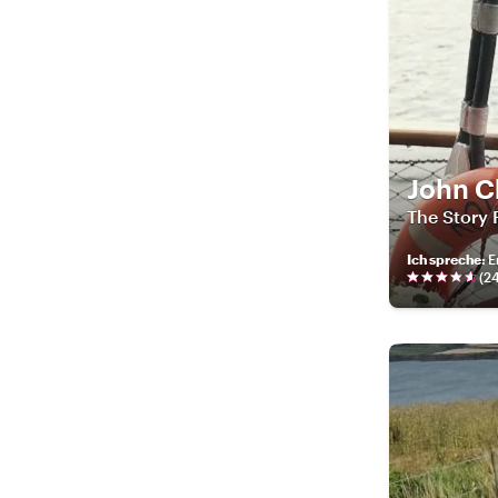
John C
The Story 
Ich spreche
:
E
(
2