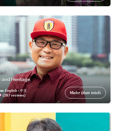
 and Heritage
he
:
English • 中文
Mehr über mich
(
287
review
s
)