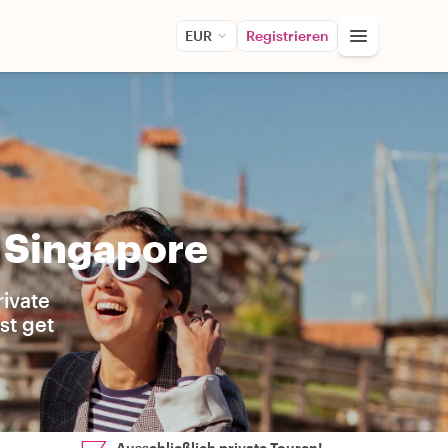
EUR
Registrieren
 Singapore
rivate
st get
Ausschließlich private Touren!