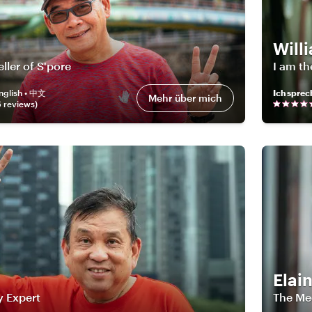
Will
ller of S'pore
I am t
nglish • 中文
Ich sprec
Mehr über mich
6
review
s
)
Elai
y Expert
The Me