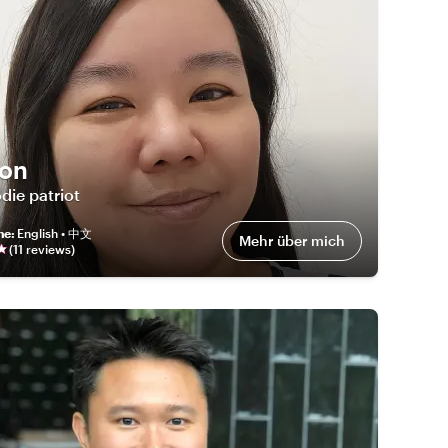
on
die patriot
he
:
English • 中文
Mehr über mich
(
11
review
s
)