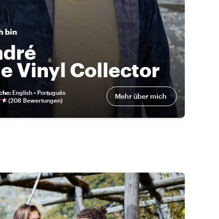
h bin
ndré
e Vinyl Collector
eche
:
English • Português
Mehr über mich
(
208 Bewertungen
)