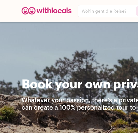
Wohin geht die Reise?
Book your own priva
Whatever your passion, there’s a privat
can create a 100% personalized tour to 