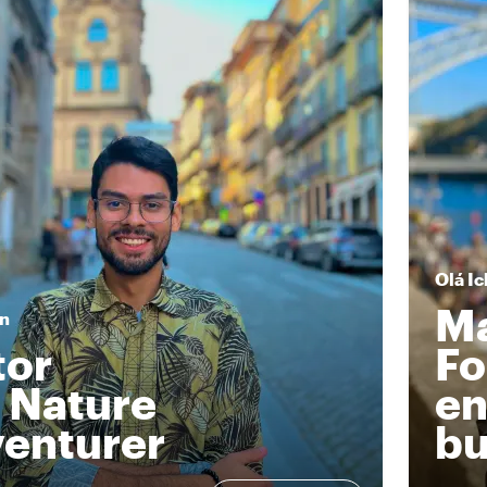
Olá
Ic
M
in
tor
Fo
 Nature
en
enturer
bu