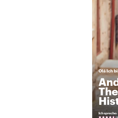
Olá
Ich b
And
The
His
Ich spreche
:
(