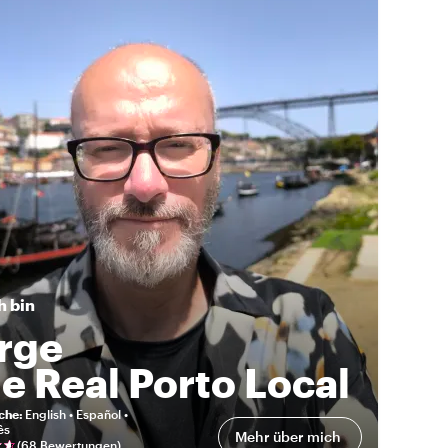
h bin
rge
e Real Porto Local
eche
:
English • Español •
ês
Mehr über mich
(
68 Bewertungen
)