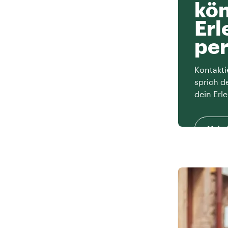
kön
Erl
per
Kontakti
sprich d
dein Erle
Mehr 