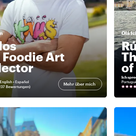
in
Olá
Ic
los
R
 Foodie Art
Th
lector
of
Ich spr
English • Español
Portugu
Mehr über mich
237 Bewertungen
)