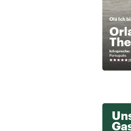
Olá
Ich b
Orl
The
Ich spreche
:
Português
(
Uns
Ga