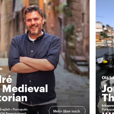
in
ré
Olá
Ic
 Medieval
Jo
torian
Th
Ich spr
English • Português
Portugu
Mehr über mich
404 Bewertungen
)