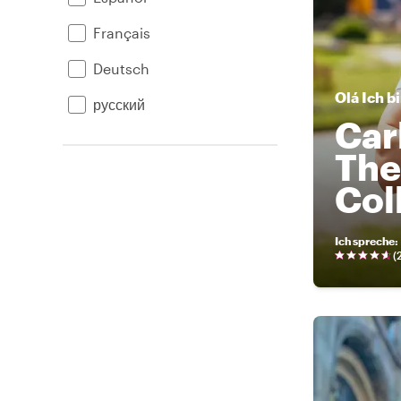
Français
Deutsch
Olá
Ich b
русский
Car
The
Col
Ich spreche
:
(