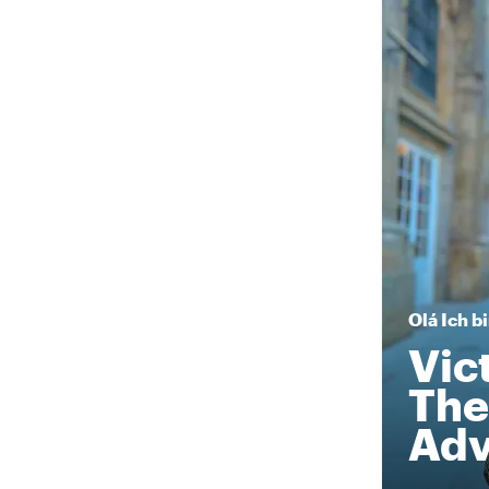
Olá
Ich b
Vic
The
Adv