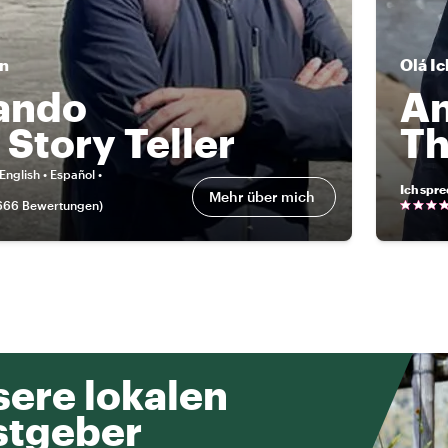
in
Olá
Ic
ando
A
 Story Teller
Th
English • Español •
Ich spr
Mehr über mich
666 Bewertungen
)
ere lokalen
stgeber