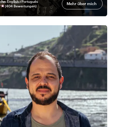
eche
:
English • Português
Mehr über mich
(
404 Bewertungen
)