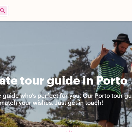
te tour guide in Porto
e guide who’s perfect for you. Our Porto tour g
match your wishes. Just get in touch!