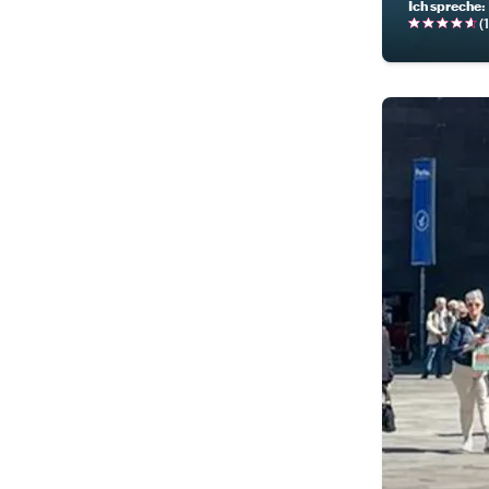
Ich spreche
:
(