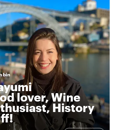
h bin
ayumi
od lover, Wine
thusiast, History
ff!