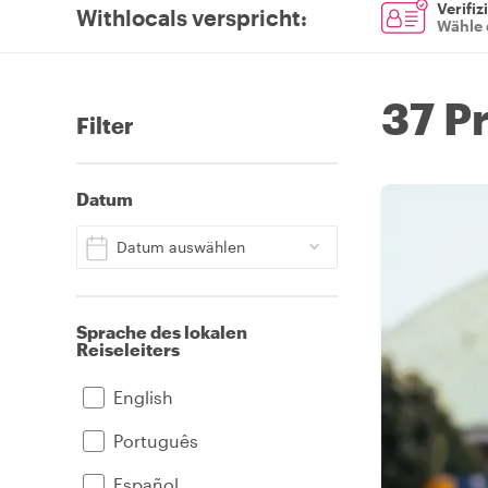
Verifiz
Withlocals verspricht
:
Wähle 
37 Pr
Filter
Datum
Datum auswählen
Sprache des lokalen
Reiseleiters
English
Português
Español