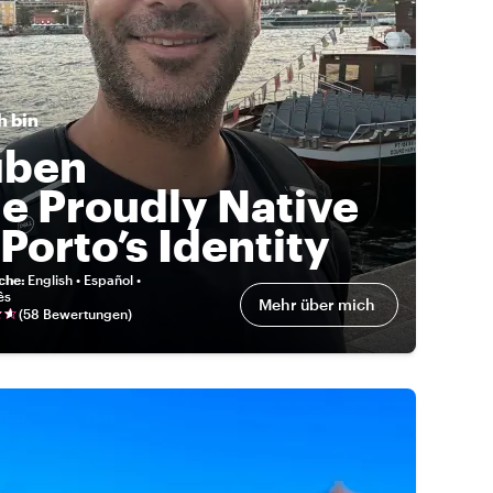
h bin
úben
e Proudly Native
 Porto’s Identity
eche
:
English • Español •
ês
Mehr über mich
(
58 Bewertungen
)