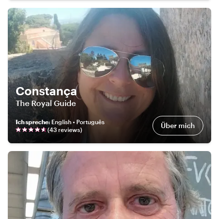
Constança
The Royal Guide
Ich spreche
:
English • Português
Über mich
(
43
review
s
)