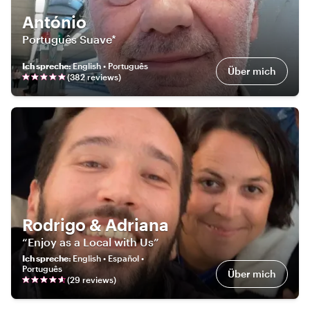
António
Português Suave*
Ich spreche
:
English • Português
Über mich
(
382
review
s
)
Rodrigo & Adriana
“Enjoy as a Local with Us”
Ich spreche
:
English • Español •
Português
Über mich
(
29
review
s
)