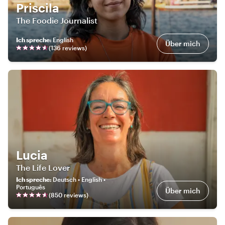
Priscila
The Foodie Journalist
Ich spreche
:
English
Über mich
(
136
review
s
)
Lucia
The Life Lover
Ich spreche
:
Deutsch • English •
Português
Über mich
(
850
review
s
)