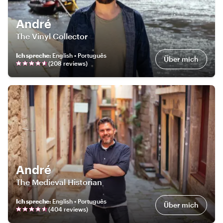
André
The Vinyl Collector
Ich spreche
:
English • Português
Über mich
(
208
review
s
)
André
The Medieval Historian
Ich spreche
:
English • Português
Über mich
(
404
review
s
)