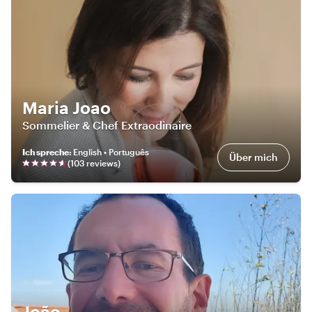
Maria Joao
Sommelier & Chef Extraodinaire
Ich spreche
:
English • Português
Über mich
(
103
review
s
)
João