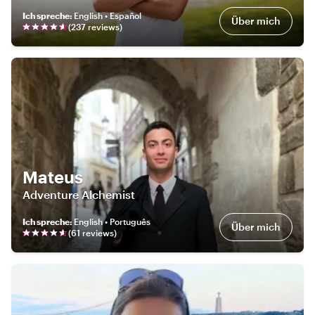
Ich spreche
:
English • Español
Über mich
(
237
review
s
)
Mateus
Adventure Alchemist
Ich spreche
:
English • Português
Über mich
(
61
review
s
)