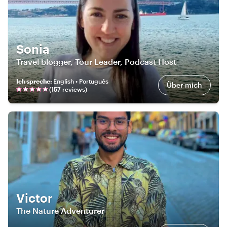
Sonia
Travel blogger, Tour Leader, Podcast Host
Ich spreche
:
English • Português
Über mich
(
157
review
s
)
Victor
The Nature Adventurer