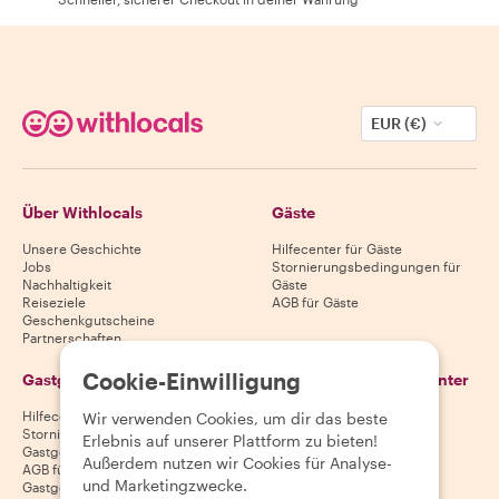
EUR (€)
Über Withlocals
Gäste
Unsere Geschichte
Hilfecenter für Gäste
Jobs
Stornierungsbedingungen für
Nachhaltigkeit
Gäste
Reiseziele
AGB für Gäste
Geschenkgutscheine
Partnerschaften
Cookie-Einwilligung
Gastgeber
Lade unsere App herunter
Hilfecenter für Gastgeber
App Store
Wir verwenden Cookies, um dir das beste
Stornierungsbedingungen für
Google Play Store
Erlebnis auf unserer Plattform zu bieten!
Gastgeber
Außerdem nutzen wir Cookies für Analyse-
AGB für Gastgeber
und Marketingzwecke.
Gastgeber werden