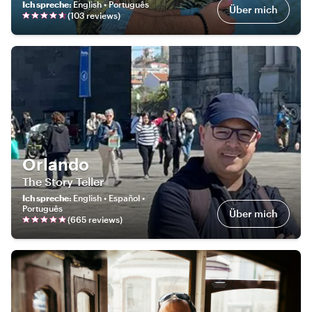
Ich spreche
:
English • Português
Über mich
(
103
review
s
)
Orlando
The Story Teller
Ich spreche
:
English • Español •
Português
Über mich
(
665
review
s
)