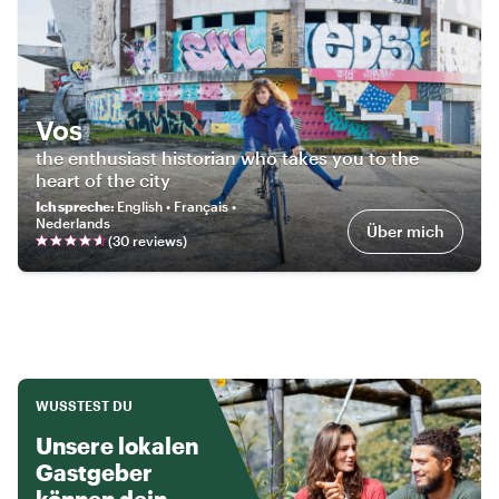
Vos
the enthusiast historian who takes you to the
heart of the city
Ich spreche
:
English • Français •
Nederlands
Über mich
(
30
review
s
)
WUSSTEST DU
Unsere lokalen
Gastgeber