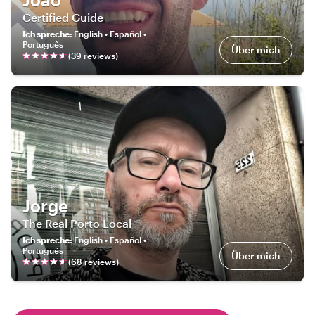
Certified Guide
Ich spreche
:
English • Español •
Português
Über mich
(
39
review
s
)
Jorge
The Real Porto Local
Ich spreche
:
English • Español •
Português
Über mich
(
68
review
s
)