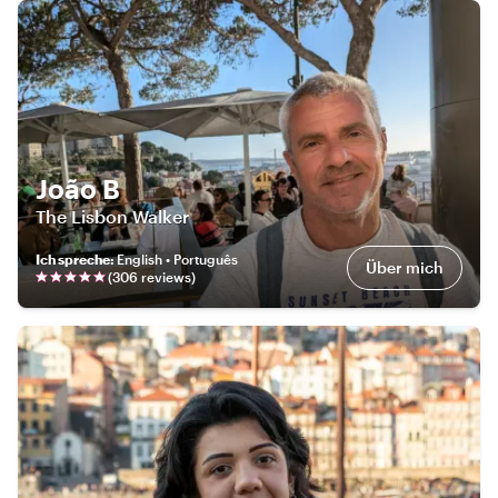
João B
The Lisbon Walker
Ich spreche
:
English • Português
Über mich
(
306
review
s
)