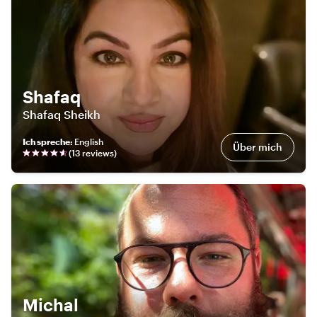
Shafaq
Shafaq Sheikh
Ich spreche
:
English
Über mich
(
13
review
s
)
Michal