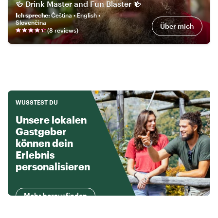
🍻 Drink Master and Fun Blaster 🍻
Ich spreche
:
Čeština • English •
Slovenčina
Über mich
(
8
review
s
)
WUSSTEST DU
Unsere lokalen
Gastgeber
können dein
Erlebnis
personalisieren
Mehr herausfinden