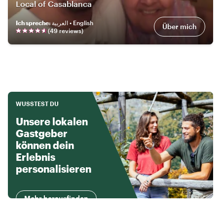
Local of Casablanca
Ich spreche
:
العربية • English
Über mich
(
49
review
s
)
WUSSTEST DU
Unsere lokalen
Gastgeber
können dein
Erlebnis
personalisieren
Mehr herausfinden