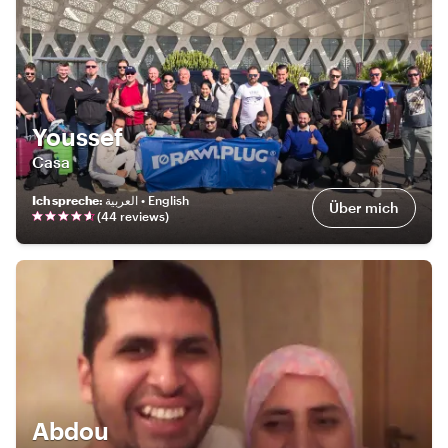
Youssef
Casa
Ich spreche
:
العربية • English
Über mich
(
44
review
s
)
Abdou