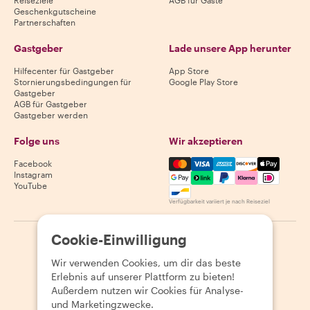
Reiseziele
AGB für Gäste
Geschenkgutscheine
Partnerschaften
Gastgeber
Lade unsere App herunter
Hilfecenter für Gastgeber
App Store
Stornierungsbedingungen für
Google Play Store
Gastgeber
AGB für Gastgeber
Gastgeber werden
Folge uns
Wir akzeptieren
Mastercard, Visa, Amex, Di
Facebook
Instagram
YouTube
Verfügbarkeit variiert je nach Reiseziel
Cookie-Einwilligung
©
2026
Withlocals.com
|
Datenschutzerklärung
|
Cookies
|
Seitenübersicht
Wir verwenden Cookies, um dir das beste
Erlebnis auf unserer Plattform zu bieten!
Außerdem nutzen wir Cookies für Analyse-
und Marketingzwecke.