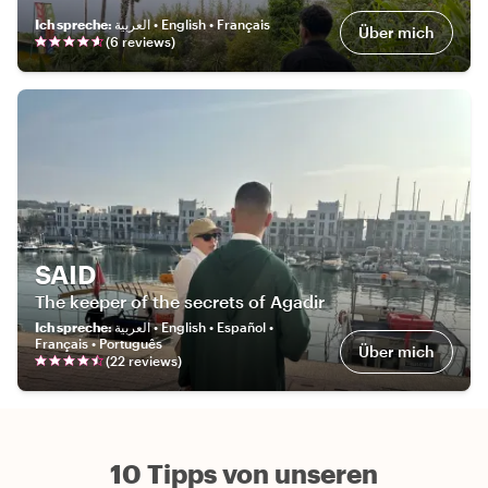
Ich spreche
:
العربية • English • Français
Über mich
(
6
review
s
)
SAID
The keeper of the secrets of Agadir
Ich spreche
:
العربية • English • Español •
Français • Português
Über mich
(
22
review
s
)
10 Tipps von unseren