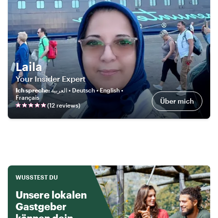
Laila
Your Insider Expert
Ich spreche
:
العربية • Deutsch • English •
Français
Über mich
(
12
review
s
)
WUSSTEST DU
Unsere lokalen
Gastgeber