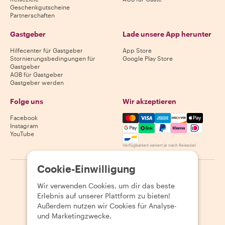
Geschenkgutscheine
Partnerschaften
Gastgeber
Lade unsere App herunter
Hilfecenter für Gastgeber
App Store
Stornierungsbedingungen für
Google Play Store
Gastgeber
AGB für Gastgeber
Gastgeber werden
Folge uns
Wir akzeptieren
Mastercard, Visa, Amex, Di
Facebook
Instagram
YouTube
Verfügbarkeit variiert je nach Reiseziel
Cookie-Einwilligung
©
2026
Withlocals.com
|
Datenschutzerklärung
|
Cookies
|
Wir verwenden Cookies, um dir das beste
Seitenübersicht
Erlebnis auf unserer Plattform zu bieten!
Außerdem nutzen wir Cookies für Analyse-
und Marketingzwecke.