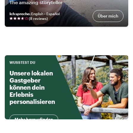
The amazing storyteller
Ich spreche
:
English • Español
Über mich
(
8
review
s
)
WUSSTEST DU
Unsere lokalen
Gastgeber
können dein
Erlebnis
personalisieren
Mehr herausfinden