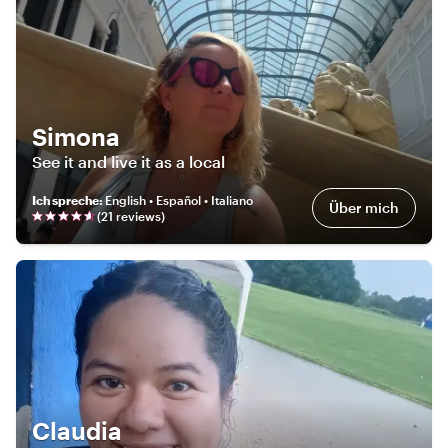
Simona
See it and live it as a local
Ich spreche
:
English • Español • Italiano
Über mich
(
21
review
s
)
Claudia