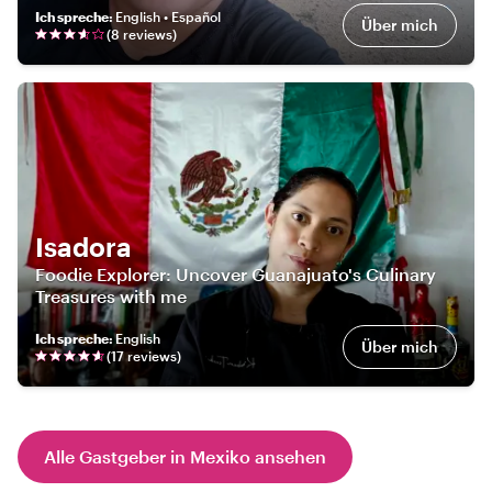
Ich spreche
:
English • Español
Über mich
(
8
review
s
)
Isadora
Foodie Explorer: Uncover Guanajuato's Culinary
Treasures with me
Ich spreche
:
English
Über mich
(
17
review
s
)
Alle Gastgeber in Mexiko ansehen