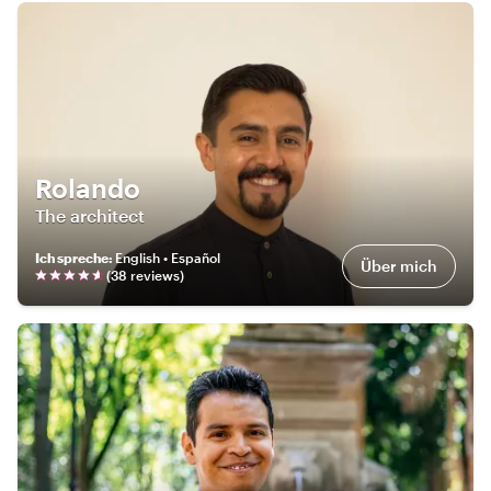
Rolando
The architect
Ich spreche
:
English • Español
Über mich
(
38
review
s
)