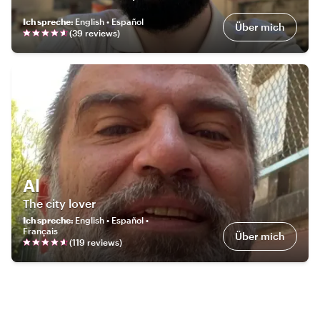
Ich spreche
:
English • Español
Über mich
(
39
review
s
)
Al
The city lover
Ich spreche
:
English • Español •
Français
Über mich
(
119
review
s
)