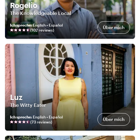
Rogelio
The Knowledgeable Local
Ich spreche
:
English • Español
Über mich
(
102
review
s
)
Luz
The Witty Eater
Ich spreche
:
English • Español
Über mich
(
73
review
s
)