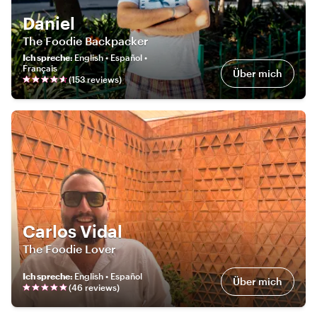
Daniel
The Foodie Backpacker
Ich spreche
:
English • Español •
Français
Über mich
(
153
review
s
)
Carlos Vidal
The Foodie Lover
Ich spreche
:
English • Español
Über mich
(
46
review
s
)