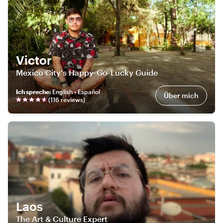
Victor
Mexico City's Happy-Go-Lucky Guide
Ich spreche
:
English • Español
Über mich
(
116
review
s
)
Laos
The Art & Culture Expert