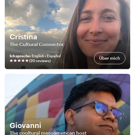
Cristina
The Cultural Connector
Ich spreche
:
English • Español
Über mich
(
20
review
s
)
Giovanni
The cooltural mesoamerican host