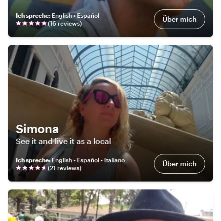
Ich spreche
:
English • Español
Über mich
(
16
review
s
)
Simona
See it and live it as a local
Ich spreche
:
English • Español • Italiano
Über mich
(
21
review
s
)