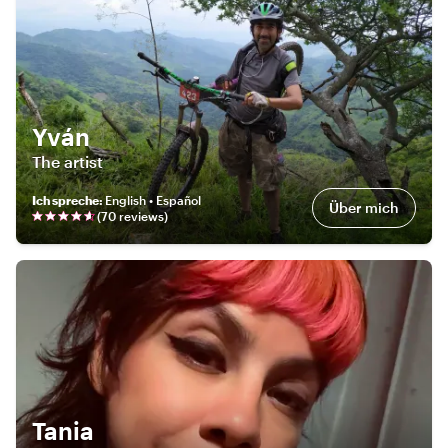
Yván
The artist
Ich spreche
:
English • Español
Über mich
(
70
review
s
)
Tania