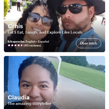
Crhis
Let’s Eat, Laugh, and Explore Like Locals
Ich spreche
:
English • Español
Über mich
(
40
review
s
)
Claudia
The amazing storyteller