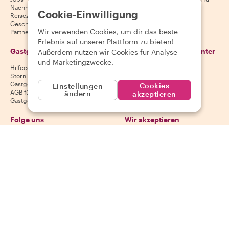
Nachhaltigkeit
Gäste
Cookie-Einwilligung
Reiseziele
AGB für Gäste
Geschenkgutscheine
Wir verwenden Cookies, um dir das beste
Partnerschaften
Erlebnis auf unserer Plattform zu bieten!
Gastgeber
Lade unsere App herunter
Außerdem nutzen wir Cookies für Analyse-
und Marketingzwecke.
Hilfecenter für Gastgeber
App Store
Stornierungsbedingungen für
Google Play Store
Gastgeber
Cookies
Einstellungen
AGB für Gastgeber
ändern
akzeptieren
Gastgeber werden
Folge uns
Wir akzeptieren
Mastercard, Visa, Amex, Di
Facebook
Instagram
YouTube
Verfügbarkeit variiert je nach Reiseziel
©
2026
Withlocals.com
|
Datenschutzerklärung
|
Cookies
|
Seitenübersicht