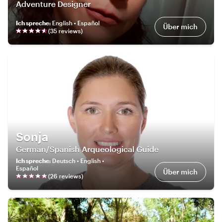
Adventure Designer
Ich spreche
:
English • Español
Über mich
(
35
review
s
)
Sonja
German/Spanish Arqueological Guide
Ich spreche
:
Deutsch • English •
Español
Über mich
(
26
review
s
)