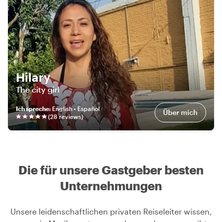
Hilary
The city girl
Ich spreche
:
English • Español
Über mich
(
28
review
s
)
Die für unsere Gastgeber besten
Unternehmungen
Unsere leidenschaftlichen privaten Reiseleiter wissen,