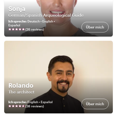
Sonja
German/Spanish Arqueological Guide
Ich spreche
:
Deutsch • English •
Español
Über mich
(
26
review
s
)
Rolando
The architect
Ich spreche
:
English • Español
Über mich
(
38
review
s
)