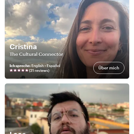
Cristina
The Cultural Connector
Ich spreche
:
English • Español
Über mich
(
21
review
s
)