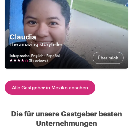
Claudia
The amazing storyteller
Ich spreche
:
English • Español
Über mich
(
8
review
s
)
Alle Gastgeber in Mexiko ansehen
Die für unsere Gastgeber besten
Unternehmungen