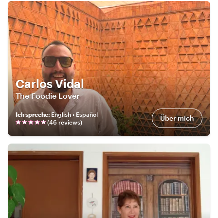
Carlos Vidal
The Foodie Lover
Ich spreche
:
English • Español
Über mich
(
46
review
s
)