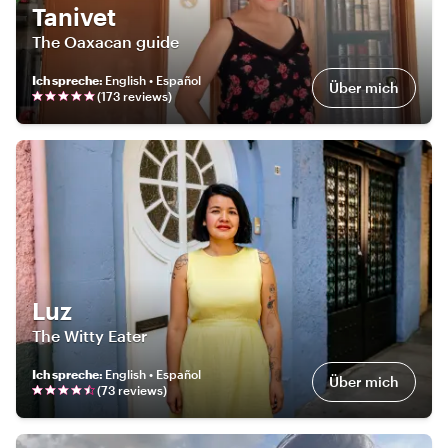
Tanivet
The Oaxacan guide
Ich spreche
:
English • Español
Über mich
(
173
review
s
)
Luz
The Witty Eater
Ich spreche
:
English • Español
Über mich
(
73
review
s
)