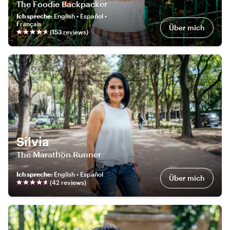
The Foodie Backpacker
Ich spreche
:
English • Español •
Français
Über mich
(
153
review
s
)
Silvia
The Marathon Runner
Ich spreche
:
English • Español
Über mich
(
42
review
s
)