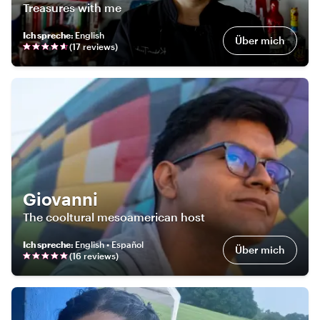
Treasures with me
Ich spreche
:
English
Über mich
(
17
review
s
)
Giovanni
The cooltural mesoamerican host
Ich spreche
:
English • Español
Über mich
(
16
review
s
)