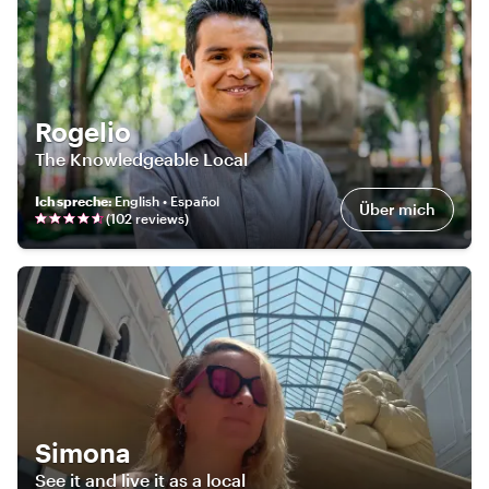
Rogelio
The Knowledgeable Local
Ich spreche
:
English • Español
Über mich
(
102
review
s
)
Simona
See it and live it as a local