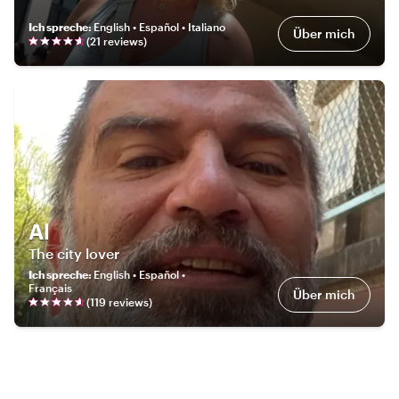
Ich spreche
:
English • Español • Italiano
Über mich
(
21
review
s
)
Al
The city lover
Ich spreche
:
English • Español •
Français
Über mich
(
119
review
s
)