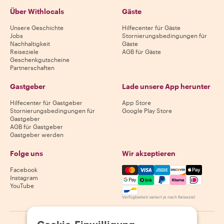
Über Withlocals
Gäste
Unsere Geschichte
Hilfecenter für Gäste
Jobs
Stornierungsbedingungen für
Nachhaltigkeit
Gäste
Reiseziele
AGB für Gäste
Geschenkgutscheine
Partnerschaften
Gastgeber
Lade unsere App herunter
Hilfecenter für Gastgeber
App Store
Stornierungsbedingungen für
Google Play Store
Gastgeber
AGB für Gastgeber
Gastgeber werden
Folge uns
Wir akzeptieren
Mastercard, Visa, Amex, Di
Facebook
Instagram
YouTube
Verfügbarkeit variiert je nach Reiseziel