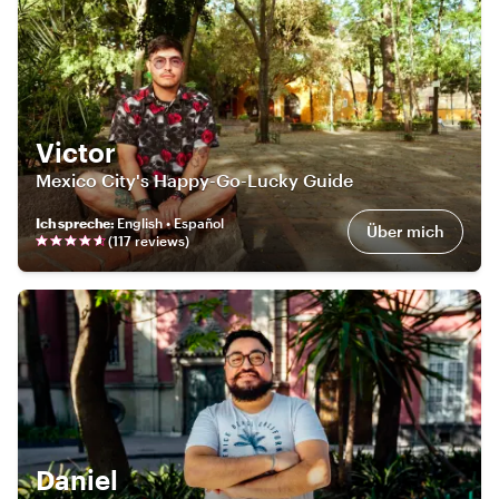
Victor
Mexico City's Happy-Go-Lucky Guide
Ich spreche
:
English • Español
Über mich
(
117
review
s
)
Daniel