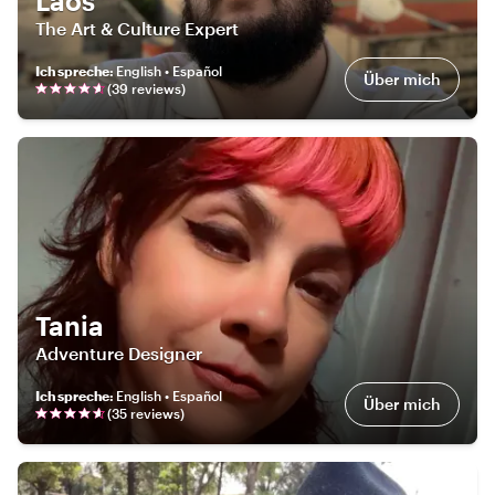
Laos
The Art & Culture Expert
Ich spreche
:
English • Español
Über mich
(
39
review
s
)
Tania
Adventure Designer
Ich spreche
:
English • Español
Über mich
(
35
review
s
)