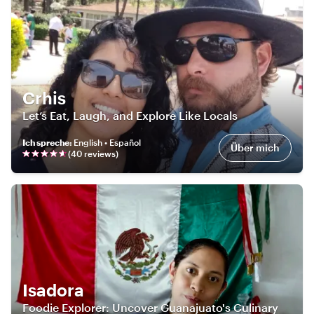
Crhis
Let’s Eat, Laugh, and Explore Like Locals
Ich spreche
:
English • Español
Über mich
(
40
review
s
)
Isadora
Foodie Explorer: Uncover Guanajuato's Culinary