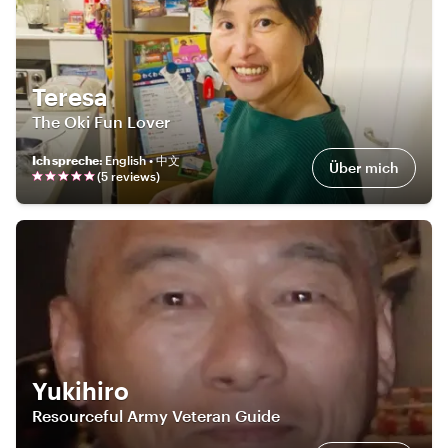
Teresa
The Oki Fun Lover
Ich spreche
:
English • 中文
Über mich
(
5
review
s
)
Yukihiro
Resourceful Army Veteran Guide