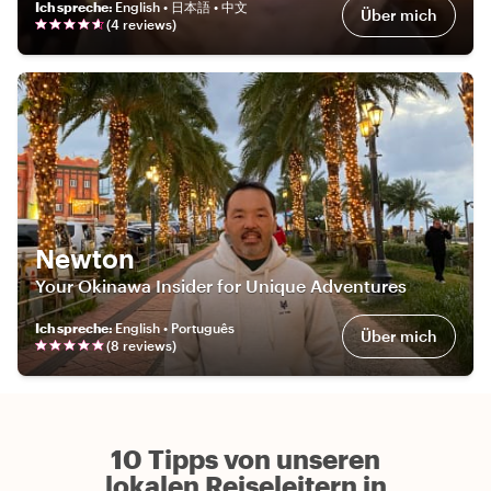
Ich spreche
:
English • 日本語 • 中文
Über mich
(
4
review
s
)
Newton
Your Okinawa Insider for Unique Adventures
Ich spreche
:
English • Português
Über mich
(
8
review
s
)
10 Tipps von unseren
lokalen Reiseleitern in