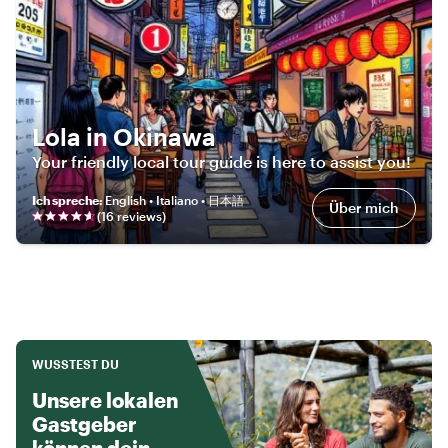
Lola in Okinawa
Your friendly local tour guide is here to assist you!
Ich spreche
:
English • Italiano • 日本語
Über mich
(
16
review
s
)
WUSSTEST DU
Unsere lokalen
Gastgeber