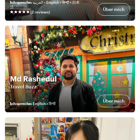
Ich spreche
:
العربية • English • हिन्दी • 日本
語
Über mich
(
2
review
s
)
Md Rashedul
Travel Buzz
Über mich
Ich spreche
:
English • हिन्दी