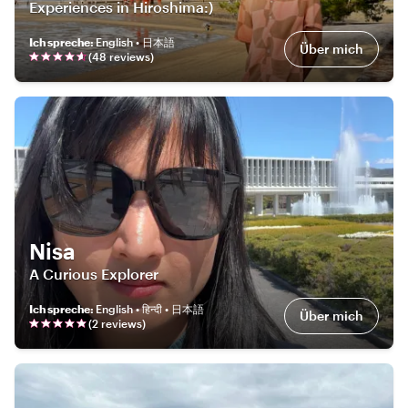
Experiences in Hiroshima:)
Ich spreche
:
English • 日本語
Über mich
(
48
review
s
)
Nisa
A Curious Explorer
Ich spreche
:
English • हिन्दी • 日本語
Über mich
(
2
review
s
)