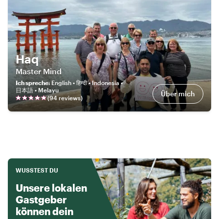
Haq
Master Mind
Ich spreche
:
English • हिन्दी • Indonesia •
日本語 • Melayu
Über mich
(
94
review
s
)
WUSSTEST DU
Unsere lokalen
Gastgeber
können dein