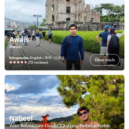
Awais
Awais
Ich spreche
:
English • हिन्दी • 日本語
Über mich
(
72
review
s
)
Nabeel
Your Adventure Guide: Crafting Unforgettable