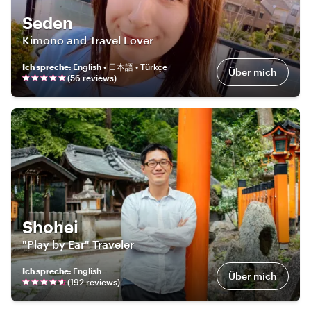
Seden
Kimono and Travel Lover
Ich spreche
:
English • 日本語 • Türkçe
Über mich
(
56
review
s
)
Shohei
"Play by Ear" Traveler
Ich spreche
:
English
Über mich
(
192
review
s
)