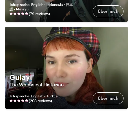
Ich spreche
:
English • Indonesia • 日本
語 • Melayu
Über mich
(
79
review
s
)
Gulay
The Whimsical Historian
Ich spreche
:
English • Türkçe
Über mich
(
203
review
s
)