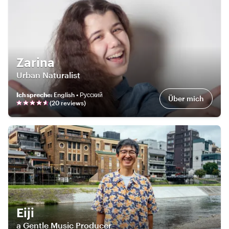
Zarina
Urban Naturalist
Ich spreche
:
English • Русский
Über mich
(
20
review
s
)
Eiji
a Gentle Music Producer