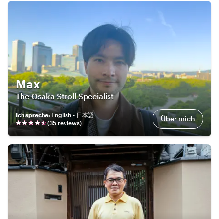
Max
The Osaka Stroll Specialist
Ich spreche
:
English • 日本語
Über mich
(
35
review
s
)