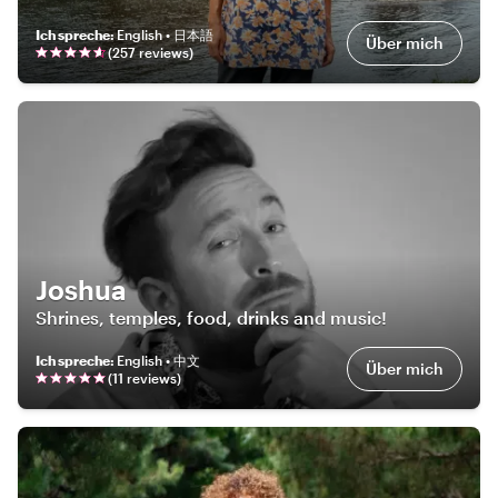
Ich spreche
:
English • 日本語
Über mich
(
257
review
s
)
Joshua
Shrines, temples, food, drinks and music!
Ich spreche
:
English • 中文
Über mich
(
11
review
s
)