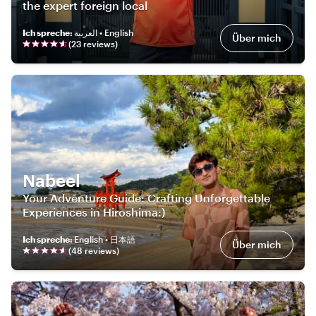
the expert foreign local
Ich spreche
:
العربية • English
Über mich
(
23
review
s
)
Nabeel
Your Adventure Guide: Crafting Unforgettable
Experiences in Hiroshima:)
Ich spreche
:
English • 日本語
Über mich
(
48
review
s
)