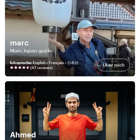
marc
Marc Japan guide
Ich spreche
:
English • Français • 日本語
Über mich
(
47
review
s
)
Ahmed