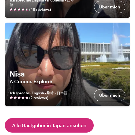
語
Über mich
(
48
review
s
)
Nisa
A Curious Explorer
Ich spreche
:
English • हिन्दी • 日本語
Über mich
(
2
review
s
)
Alle Gastgeber in Japan ansehen