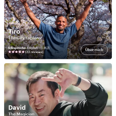
Tiro
The City Explorer
Ich spreche
:
English • 日本語
Über mich
(
73
review
s
)
David
The Magician