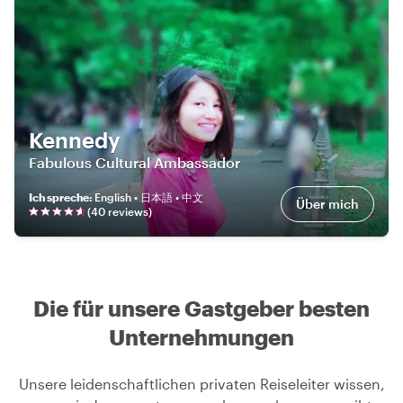
Kennedy
Fabulous Cultural Ambassador
Ich spreche
:
English • 日本語 • 中文
Über mich
(
40
review
s
)
Die für unsere Gastgeber besten
Unternehmungen
Unsere leidenschaftlichen privaten Reiseleiter wissen,