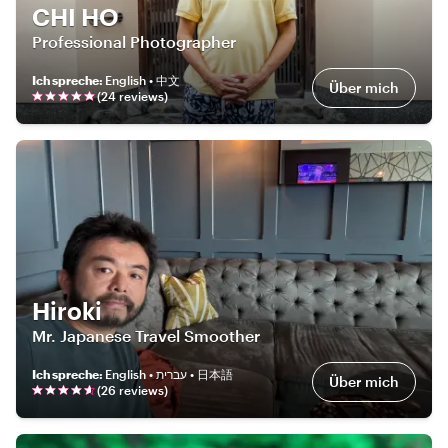
CHI HO
Professional Photographer
Ich spreche
:
English • 中文
Über mich
(
24
review
s
)
Hiroki
Mr. Japanese Travel Smoother
Ich spreche
:
English • עברית • 日本語
Über mich
(
26
review
s
)