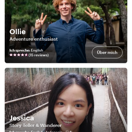
Ollie
Adventure enthusiast
Ich spreche
:
English
Über mich
(
15
review
s
)
Jessica
Story Teller & Wanderer
Ich spreche
:
English • Indonesia • 日本