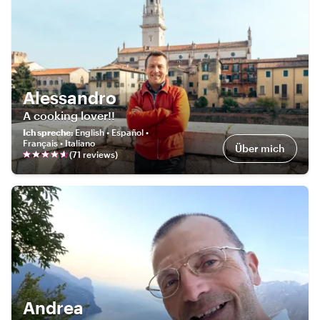
Alessandro
A cooking lover!!
Ich spreche
:
English • Español •
Français • Italiano
Über mich
(
71
review
s
)
Andrea