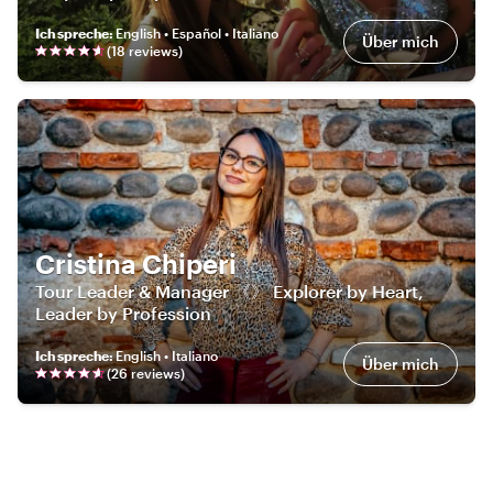
Ich spreche
:
English • Español • Italiano
Über mich
(
18
review
s
)
Cristina Chiperi
Tour Leader & Manager 《》 Explorer by Heart,
Leader by Profession
Ich spreche
:
English • Italiano
Über mich
(
26
review
s
)