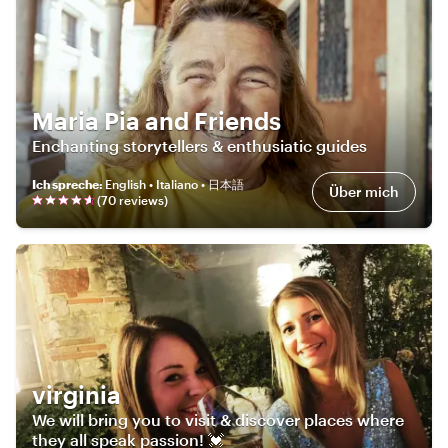
Maria Pia and Friends
Enchanting storytellers & enthusiatic guides
Ich spreche
:
English • Italiano • 日本語
Über mich
(
70
review
s
)
virginia
We will bring you to visit & discover places where
they all speak passion! 💓