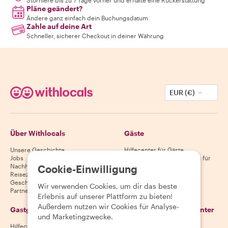
Storniere bis zu 7 Tage vorher und erhalte eine Rückerstattung
Pläne geändert?
Ändere ganz einfach dein Buchungsdatum
Zahle auf deine Art
Schneller, sicherer Checkout in deiner Währung
EUR (€)
Über Withlocals
Gäste
Unsere Geschichte
Hilfecenter für Gäste
Jobs
Stornierungsbedingungen für
Nachhaltigkeit
Gäste
Cookie-Einwilligung
Reiseziele
AGB für Gäste
Geschenkgutscheine
Wir verwenden Cookies, um dir das beste
Partnerschaften
Erlebnis auf unserer Plattform zu bieten!
Außerdem nutzen wir Cookies für Analyse-
Gastgeber
Lade unsere App herunter
und Marketingzwecke.
Hilfecenter für Gastgeber
App Store