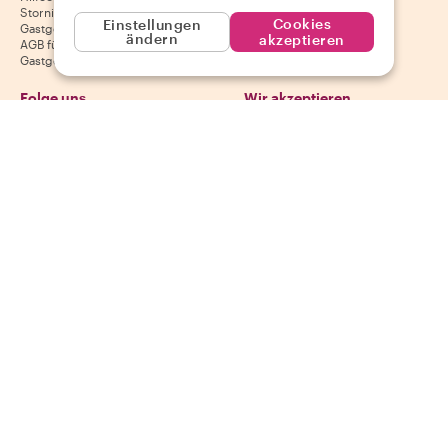
Stornierungsbedingungen für
Google Play Store
Cookies
Einstellungen
Gastgeber
ändern
akzeptieren
AGB für Gastgeber
Gastgeber werden
Folge uns
Wir akzeptieren
Mastercard, Visa, Amex, Di
Facebook
Instagram
YouTube
Verfügbarkeit variiert je nach Reiseziel
©
2026
Withlocals.com
|
Datenschutzerklärung
|
Cookies
|
Seitenübersicht