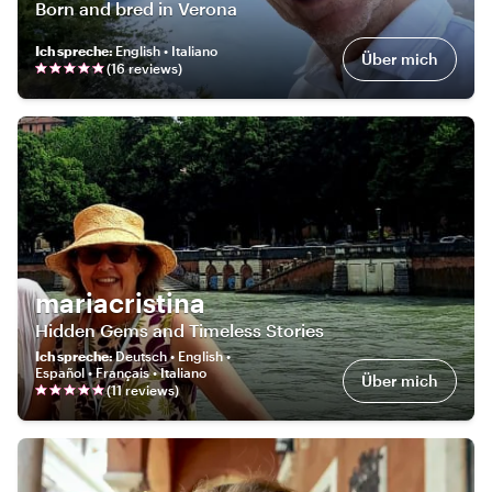
Born and bred in Verona
Ich spreche
:
English • Italiano
Über mich
(
16
review
s
)
mariacristina
Hidden Gems and Timeless Stories
Ich spreche
:
Deutsch • English •
Español • Français • Italiano
Über mich
(
11
review
s
)