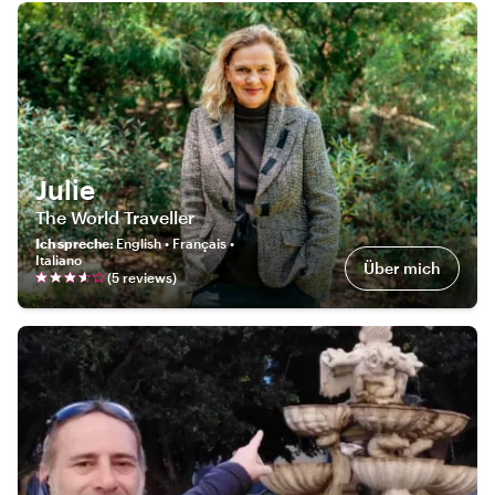
Julie
The World Traveller
Ich spreche
:
English • Français •
Italiano
Über mich
(
5
review
s
)