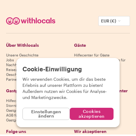
EUR (€)
Über Withlocals
Gäste
Unsere Geschichte
Hilfecenter für Gäste
Jobs
Stornierungsbedingungen für
Nachhaltigkeit
Gäste
Cookie-Einwilligung
Reiseziele
AGB für Gäste
Geschenkgutscheine
Wir verwenden Cookies, um dir das beste
Partnerschaften
Erlebnis auf unserer Plattform zu bieten!
Gastgeber
Lade unsere App herunter
Außerdem nutzen wir Cookies für Analyse-
und Marketingzwecke.
Hilfecenter für Gastgeber
App Store
Stornierungsbedingungen für
Google Play Store
Gastgeber
Cookies
Einstellungen
AGB für Gastgeber
ändern
akzeptieren
Gastgeber werden
Folge uns
Wir akzeptieren