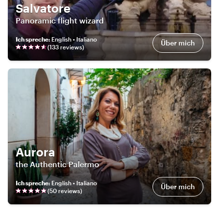
Salvatore
Panoramic flight wizard
Ich spreche
:
English • Italiano
Über mich
(
133
review
s
)
Aurora
the Authentic Palermo
Ich spreche
:
English • Italiano
Über mich
(
50
review
s
)