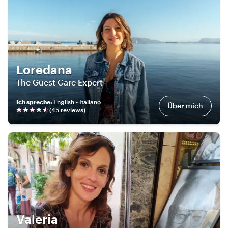
Loredana
The Guest Care Expert
Ich spreche
:
English • Italiano
Über mich
(
45
review
s
)
Valeria