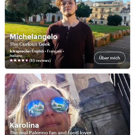
Michelangelo
The Curious Geek
Ich spreche
:
English • Français •
Italiano
Über mich
(
85
review
s
)
Karolina
The real Palermo fan and food lover