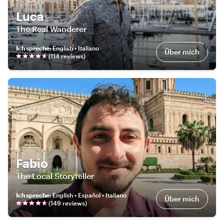
Luca
The Real Wanderer
Ich spreche
:
English • Italiano
Über mich
(
114
review
s
)
Fabio
The Local Storyteller
Ich spreche
:
English • Español • Italiano
Über mich
(
149
review
s
)