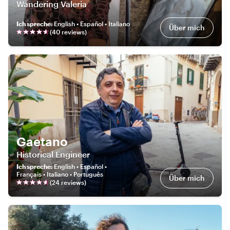
Wandering Valeria
Ich spreche
:
English • Español • Italiano
Über mich
(
40
review
s
)
Gaetano
Historical Engineer
Ich spreche
:
English • Español •
Français • Italiano • Português
Über mich
(
24
review
s
)