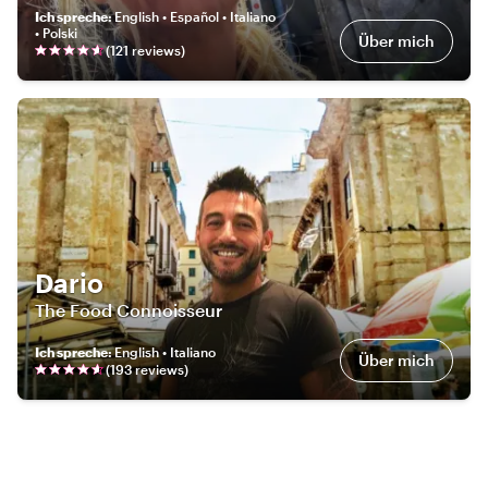
Ich spreche
:
English • Español • Italiano
• Polski
Über mich
(
121
review
s
)
Dario
The Food Connoisseur
Ich spreche
:
English • Italiano
Über mich
(
193
review
s
)