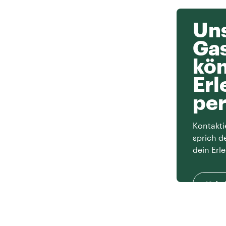
Uns
Ga
kön
Erl
per
Kontakti
sprich d
dein Erle
Mehr 