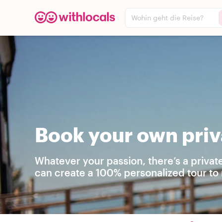
Wohin geht die Reise?
Book your own priv
Whatever your passion, there’s a privat
can create a 100% personalized tour to 