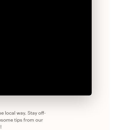
e local way. Stay off-
esome tips from our
!