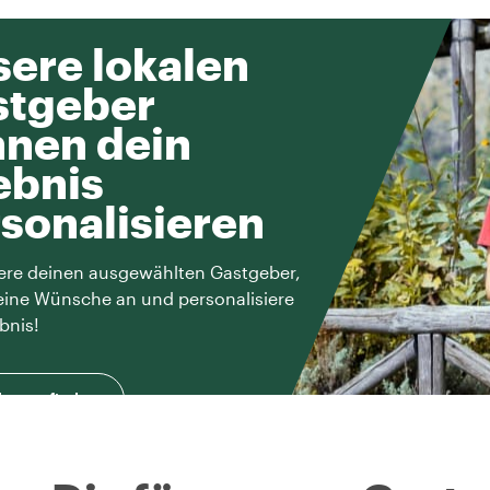
ere lokalen
stgeber
nen dein
ebnis
sonalisieren
ere deinen ausgewählten Gastgeber,
eine Wünsche an und personalisiere
bnis!
herausfinden