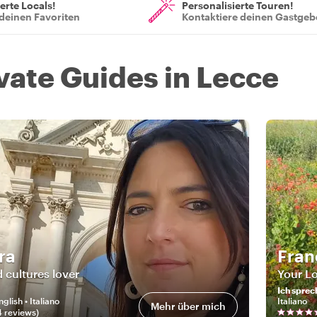
ierte Locals!
Personalisierte Touren!
deinen Favoriten
Kontaktiere deinen Gastgeb
ivate Guides in Lecce
ra
Fran
d cultures lover
Your Lo
Ich sprec
nglish • Italiano
Italiano
Mehr über mich
4
review
s
)