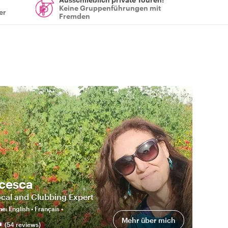
Keine Gruppenführungen mit
er
Fremden
cesca
cal and Clubbing Expert
he
:
English • Français •
Mehr über mich
(
54
review
s
)