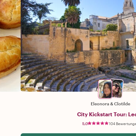
Eleonora
&
Clotilde
City Kickstart Tour: L
5,0
104 Bewertung