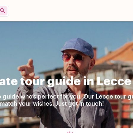
ate tour guide in Lecce
e guide who’s perfect for you. Our Lecce tour g
match your wishes. Just get in touch!