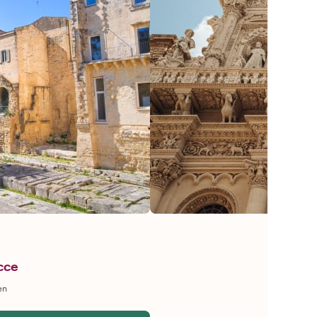
ecce
en