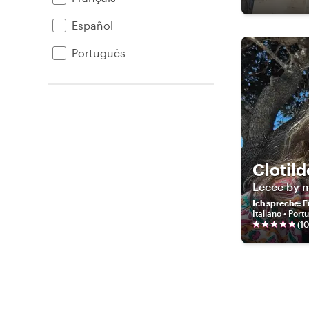
Español
Português
Clotild
Lecce by m
Ich spreche
:
E
Italiano • Por
(
10