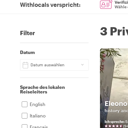
Verifiz
Withlocals verspricht
:
Wähle 
3 Pr
Filter
Datum
Datum auswählen
Sprache des lokalen
Reiseleiters
Eleono
English
history an
Italiano
Ich spreche
:
E
(
9
Français