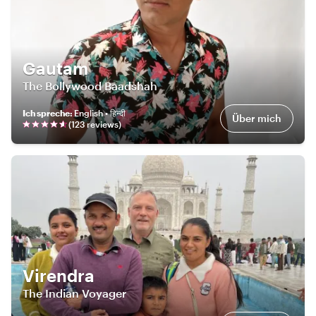
Gautam
The Bollywood Baadshah
Ich spreche
:
English • हिन्दी
Über mich
(
123
review
s
)
Virendra
The Indian Voyager