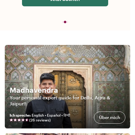
Madhavendra
Your personal expert guide for Delhi, Agra &
Jaipur!!
Ich spreche
:
English • Español • हिन्दी
Über mich
(
26
review
s
)