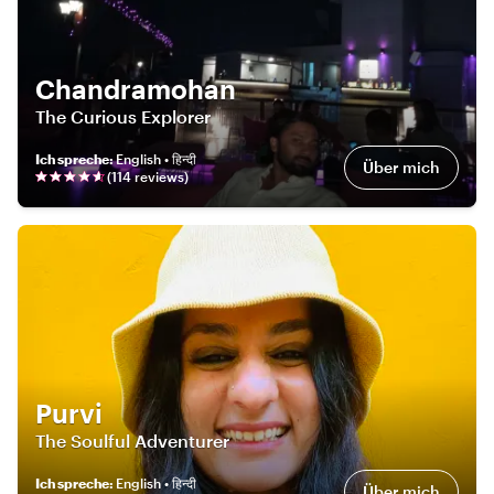
Chandramohan
The Curious Explorer
Ich spreche
:
English • हिन्दी
Über mich
(
114
review
s
)
Purvi
The Soulful Adventurer
Ich spreche
:
English • हिन्दी
Über mich