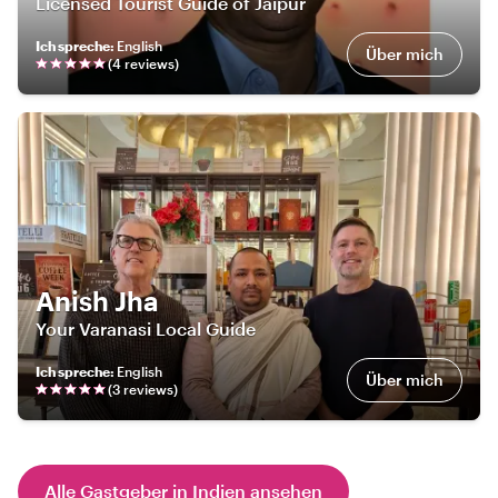
Licensed Tourist Guide of Jaipur
Ich spreche
:
English
Über mich
(
4
review
s
)
Anish Jha
Your Varanasi Local Guide
Ich spreche
:
English
Über mich
(
3
review
s
)
Alle Gastgeber in Indien ansehen