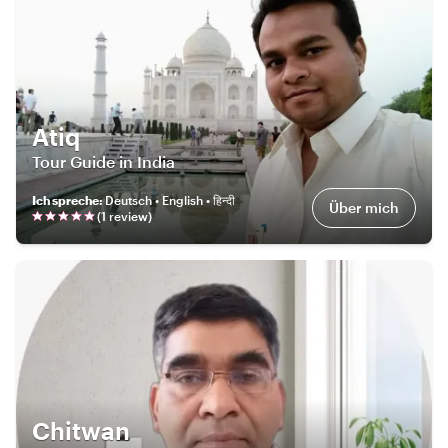
Atiq
Tour Guide in India
Ich spreche
:
Deutsch • English • हिन्दी
Über mich
(
1
review
)
Chitwan