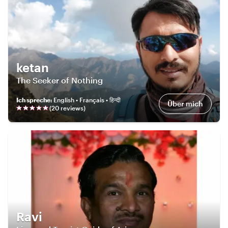
ketan
The Seeker of Nothing
Ich spreche
:
English • Français • हिन्दी
Über mich
(
20
review
s
)
Ravi