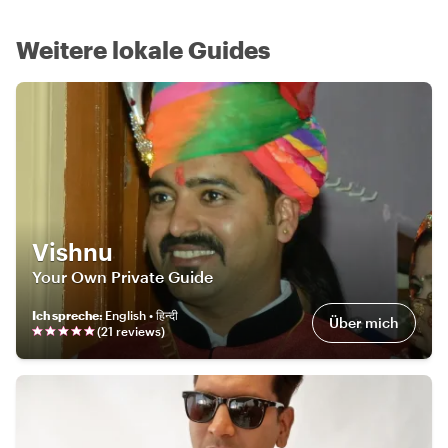
Weitere lokale Guides
Vishnu
Your Own Private Guide
Ich spreche
:
English • हिन्दी
Über mich
(
21
review
s
)