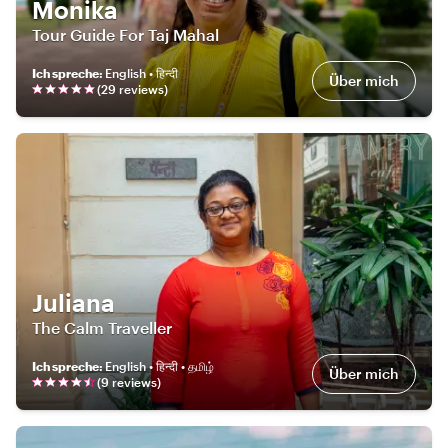
Monika
Tour Guide For Taj Mahal
Ich spreche
:
English • हिन्दी
Über mich
(
29
review
s
)
Juliana
The Calm Traveller
Ich spreche
:
English • हिन्दी • தமிழ்
Über mich
(
9
review
s
)