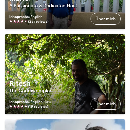
A Passionate & Dedicated Host
Ich spreche
:
English
Über mich
(
23
review
s
)
Ritesh
The Coddiwompler
Ich spreche
:
English • हिन्दी
Über mich
(
19
review
s
)