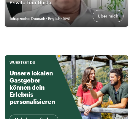
Private Tour Guide
Über mich
Ich spreche
:
Deutsch • English • हिन्दी
WUSSTEST DU
Unsere lokalen
Gastgeber
können dein
Erlebnis
personalisieren
Mehr herausfinden