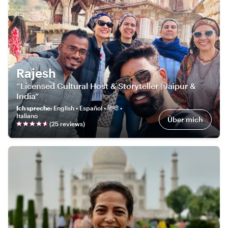
Rajesh
“Licensed Cultural Host & Storyteller | Jaipur &
India”
Ich spreche
:
English • Español • हिन्दी •
Italiano
Über mich
(
25
review
s
)