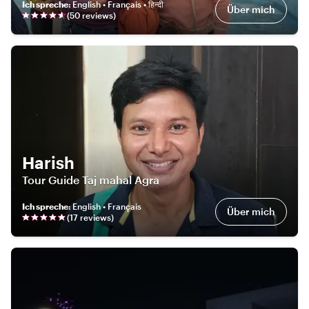
Ich spreche
:
English • Français • हिन्दी
Über mich
(
50
review
s
)
Harish
Tour Guide Taj mahal Agra
Ich spreche
:
English • Français
Über mich
(
17
review
s
)