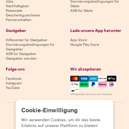
Jobs
Stornierungsbedingungen für
Nachhaltigkeit
Gäste
Reiseziele
AGB für Gäste
Geschenkgutscheine
Partnerschaften
Gastgeber
Lade unsere App herunter
Hilfecenter für Gastgeber
App Store
Stornierungsbedingungen für
Google Play Store
Gastgeber
AGB für Gastgeber
Gastgeber werden
Folge uns
Wir akzeptieren
Mastercard, Visa, Amex, Di
Facebook
Instagram
YouTube
Verfügbarkeit variiert je nach Reiseziel
Cookie-Einwilligung
©
2026
Withlocals.com
|
Datenschutzerklärung
|
Cookies
|
Seitenübersicht
Wir verwenden Cookies, um dir das beste
Erlebnis auf unserer Plattform zu bieten!