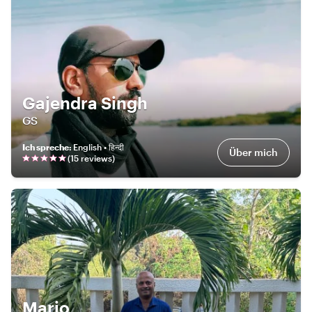
Gajendra Singh
GS
Ich spreche
:
English • हिन्दी
Über mich
(
15
review
s
)
Mario