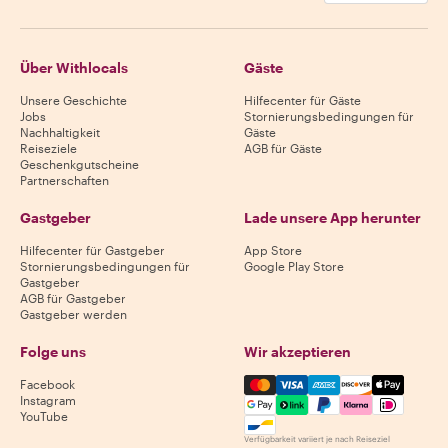
Über Withlocals
Gäste
Unsere Geschichte
Hilfecenter für Gäste
Jobs
Stornierungsbedingungen für
Nachhaltigkeit
Gäste
Reiseziele
AGB für Gäste
Geschenkgutscheine
Partnerschaften
Gastgeber
Lade unsere App herunter
Hilfecenter für Gastgeber
App Store
Stornierungsbedingungen für
Google Play Store
Gastgeber
AGB für Gastgeber
Gastgeber werden
Folge uns
Wir akzeptieren
Mastercard, Visa, Amex, Di
Facebook
Instagram
YouTube
Verfügbarkeit variiert je nach Reiseziel