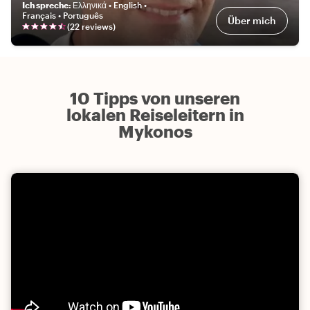
Ich spreche
:
Ελληνικά • English •
Français • Português
Über mich
(
22
review
s
)
10 Tipps von unseren
lokalen Reiseleitern in
Mykonos