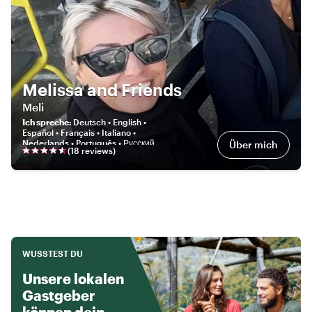
Melissa and Friends
Meli
Ich spreche
:
Deutsch • English •
Español • Français • Italiano •
Nederlands • Português • Русский
Über mich
(
18
review
s
)
WUSSTEST DU
Unsere lokalen
Gastgeber