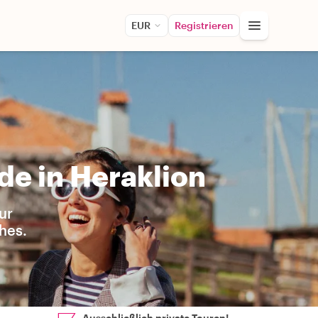
EUR
Registrieren
de in Heraklion
ur
hes.
Ausschließlich private Touren!