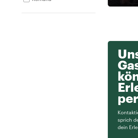
Uns
Ga
kön
Erl
per
Kontakti
sprich d
dein Erle