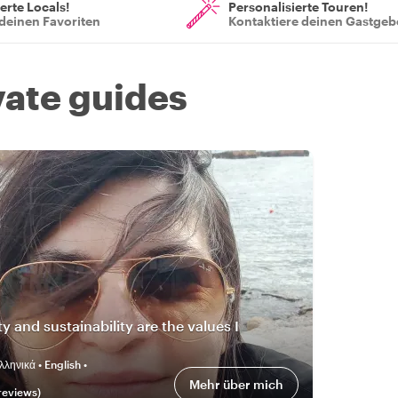
ierte Locals!
Personalisierte Touren!
deinen Favoriten
Kontaktiere deinen Gastgeb
vate guides
y and sustainability are the values I
λληνικά • English •
Mehr über mich
review
s
)