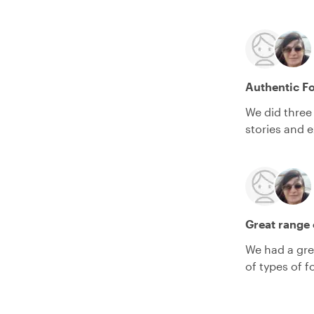
Authentic F
We did three
stories and 
Great range 
We had a gre
of types of 