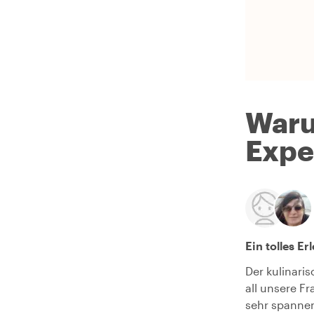
Waru
Expe
Ein tolles Er
Der kulinaris
all unsere F
sehr spannen