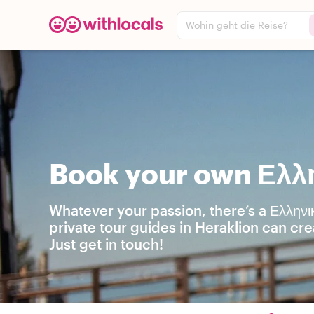
Wohin geht die Reise?
Book your own Ελλη
Whatever your passion, there’s a Ελληνι
private tour guides in Heraklion can cr
Just get in touch!