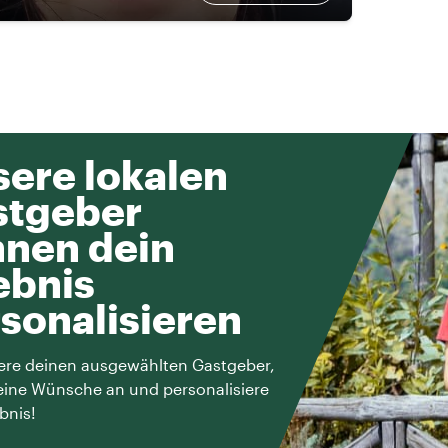
ere lokalen
stgeber
nen dein
ebnis
sonalisieren
ere deinen ausgewählten Gastgeber,
eine Wünsche an und personalisiere
bnis!