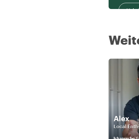
Mehr 
Weit
Alex
Local Enth
Ich spreche
:
E