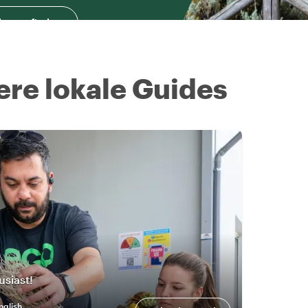
herausfinden
ere lokale Guides
usiast!
nglish