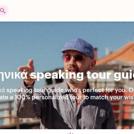
νικά speaking tour gui
κά speaking tour guide who’s perfect for you. O
eate a 100% personalized tour to match your wis