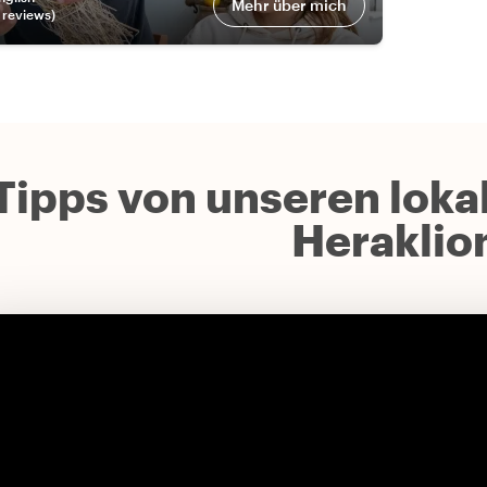
Mehr über mich
review
s
)
Tipps von unseren lokal
Heraklio