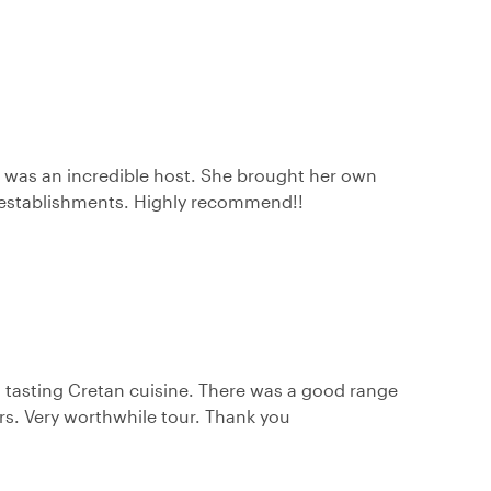
fi was an incredible host. She brought her own
un establishments. Highly recommend!!
d tasting Cretan cuisine. There was a good range
s. Very worthwhile tour. Thank you