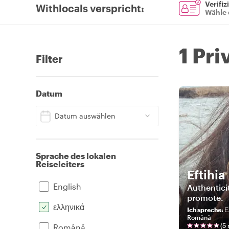
Verifiz
Withlocals verspricht
:
Wähle 
1 Pri
Filter
Datum
Datum auswählen
Sprache des lokalen
Reiseleiters
Eftihia
English
Authenticit
promote.
ελληνικά
Ich spreche
:
Ε
Română
(
5
Română