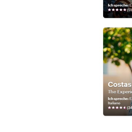
Ich spreche
:
Ε
(
51
Costas
The Experi
Ich spreche
:
Ε
Italiano
(
3