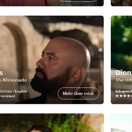
s
Dion
s Aficionado
The Ur
λληνικά • English
Ich sprec
Mehr über mich
review
s
)