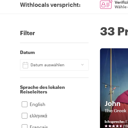
Verifiz
Withlocals verspricht
:
Wähle 
33 P
Filter
Datum
Datum auswählen
Sprache des lokalen
Reiseleiters
John
English
The Greek 
ελληνικά
Ich spreche
:
Ε
(
11
Français