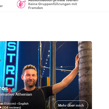
Keine Gruppenführungen mit
er
Fremden
ros
ernative Athenian
he
:
Ελληνικά • English
Mehr über mich
(
104
review
s
)