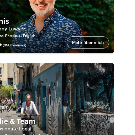
nis
nny Lawyer
he
:
Ελληνικά • English •
Mehr über mich
(
350
review
s
)
lie & Team
sionate Local