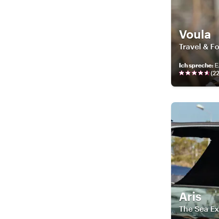
Voula
Travel & F
Ich spreche
:
Ε
(
2
Aris
The Sea Ex