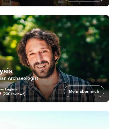
ysis
ban Archaeologist
he
:
English
Mehr über mich
(
200
review
s
)