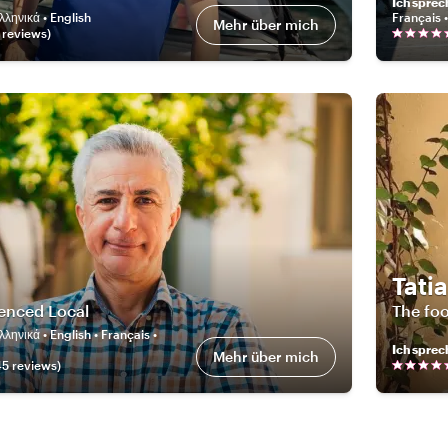
Ich sprec
λληνικά • English
Français 
Mehr über mich
review
s
)
Tati
enced Local
The foo
λληνικά • English • Français •
Ich sprec
Mehr über mich
45
review
s
)