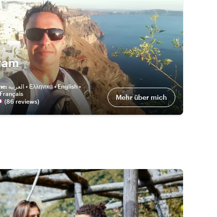
ram
he
:
العربية • Ελληνικά • English •
 Français
Mehr über mich
(
86
review
s
)