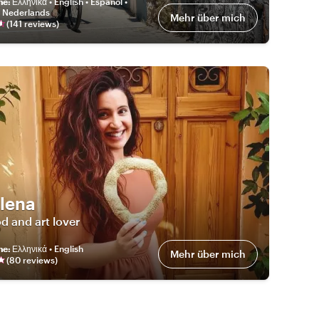
he
:
Ελληνικά • English • Español •
• Nederlands
Mehr über mich
(
141
review
s
)
alena
d and art lover
he
:
Ελληνικά • English
Mehr über mich
(
80
review
s
)