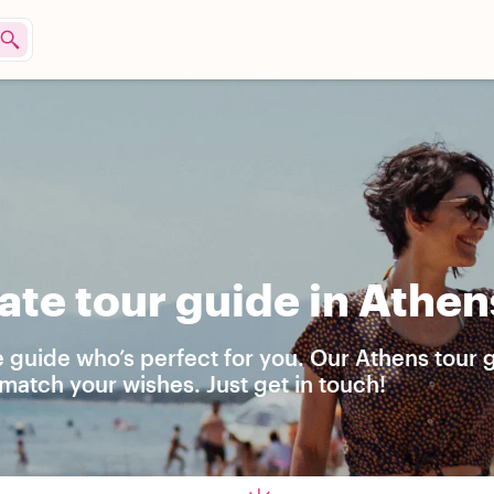
ate tour guide in Athen
e guide who’s perfect for you. Our Athens tour 
match your wishes. Just get in touch!