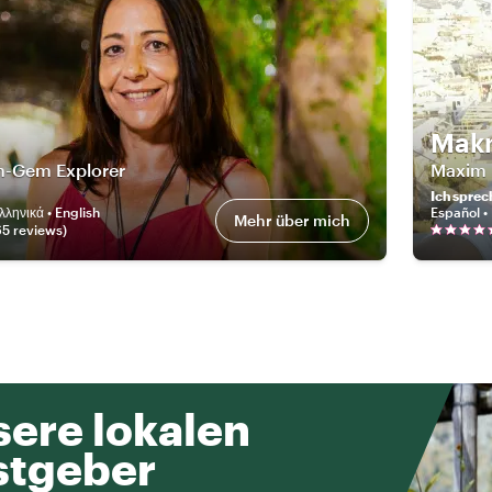
Mak
n-Gem Explorer
Maxim
Ich sprec
λληνικά • English
Español •
Mehr über mich
65
review
s
)
ere lokalen
stgeber