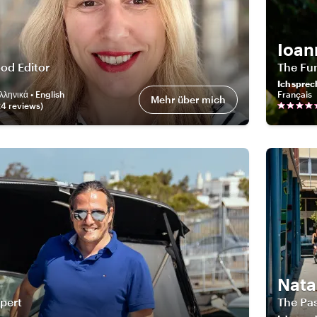
Ioan
ood Editor
The Fu
Ich sprec
λληνικά • English
Français
Mehr über mich
24
review
s
)
Nata
pert
The Pas