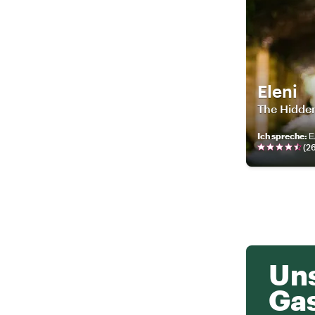
Eleni
The Hidde
Ich spreche
:
Ε
(
2
Uns
Ga