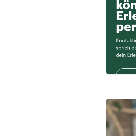
kön
Erl
per
Kontakti
sprich d
dein Erle
Mehr 