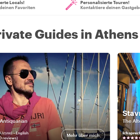
ierte Locals!
Personalisierte Touren!
deinen Favoriten
Kontaktiere deinen Gastgeb
rivate Guides in Athens
Stav
Antiquarian
The Alt
λληνικά • English
Ich sprec
Mehr über mich
0
review
s
)