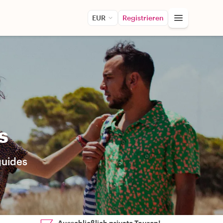
EUR
Registrieren
s
guides
Ausschließlich private Touren!