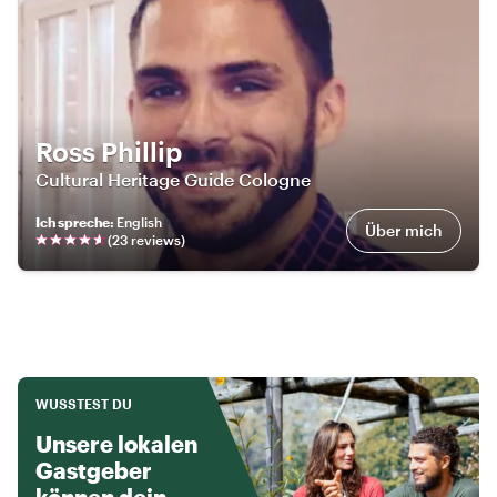
Ross Phillip
Cultural Heritage Guide Cologne
Ich spreche
:
English
Über mich
(
23
review
s
)
WUSSTEST DU
Unsere lokalen
Gastgeber