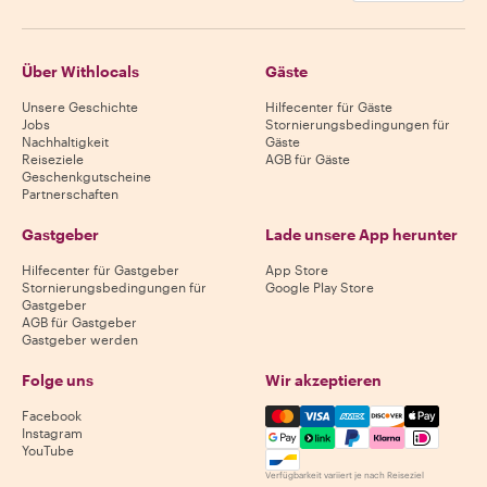
Über Withlocals
Gäste
Unsere Geschichte
Hilfecenter für Gäste
Jobs
Stornierungsbedingungen für
Nachhaltigkeit
Gäste
Reiseziele
AGB für Gäste
Geschenkgutscheine
Partnerschaften
Gastgeber
Lade unsere App herunter
Hilfecenter für Gastgeber
App Store
Stornierungsbedingungen für
Google Play Store
Gastgeber
AGB für Gastgeber
Gastgeber werden
Folge uns
Wir akzeptieren
Mastercard, Visa, Amex, Di
Facebook
Instagram
YouTube
Verfügbarkeit variiert je nach Reiseziel