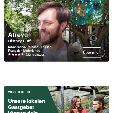
Atreyu
History Buff
Ich spreche
:
Deutsch • English •
Français • Nederlands
Über mich
(
222
review
s
)
WUSSTEST DU
Unsere lokalen
Gastgeber