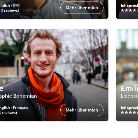
nglish • हिन्दी
Ich sprec
Mehr über mich
60
review
s
)
e
Emil
sophic Bohemian
License
nglish • Français
Ich sprec
Mehr über mich
8
review
s
)