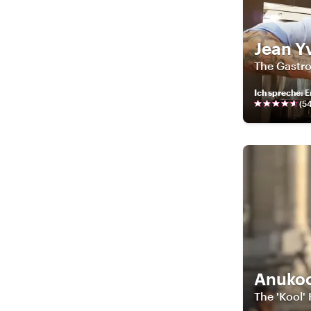
Jean Y
The Gastr
Ich spreche
:
E
(
5
Anuko
The 'Kool' 