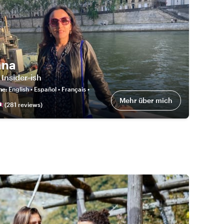
ana
 Insider-ish
he
:
English • Español • Français •
Mehr über mich
(
281
review
s
)