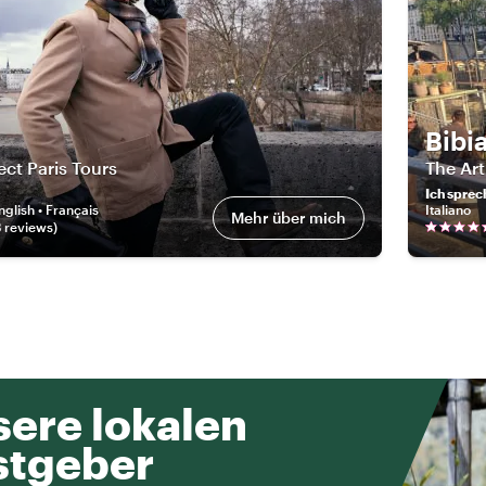
Bibi
ect Paris Tours
The Art
Ich sprec
nglish • Français
Italiano
Mehr über mich
3
review
s
)
ere lokalen
stgeber