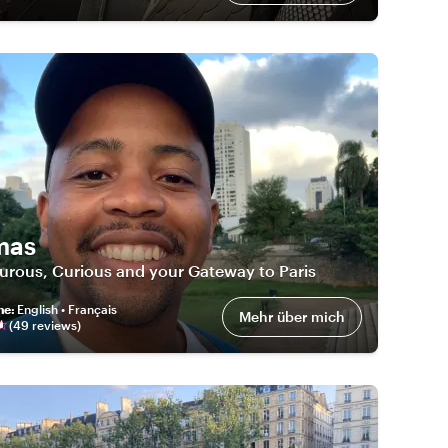
mas
urous, Curious and your Gateway to Paris
he
:
English • Français
Mehr über mich
(
49
review
s
)