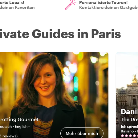
ierte Locals!
Personalisierte Touren!
deinen Favoriten
Kontaktiere deinen Gastgeb
ivate Guides in Paris
Dani
trotting Gourmet
The Dre
eutsch • English •
Ich sprec
Italiano •
Mehr über mich
6
review
s
)