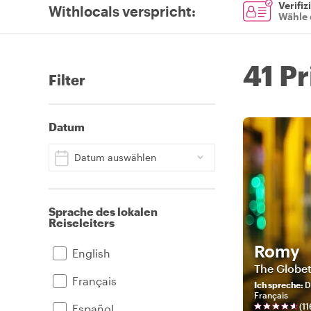
Verifiz
Withlocals verspricht
:
Wähle 
41 Pr
Filter
Datum
Datum auswählen
Sprache des lokalen
Reiseleiters
Romy
English
The Globe
Français
Ich spreche
:
D
Français
(
11
Español