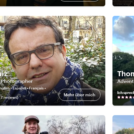
uiz
Tho
t Photographer
Advent
nglish • Español • Français •
Ich sprec
Mehr über mich
47
review
s
)