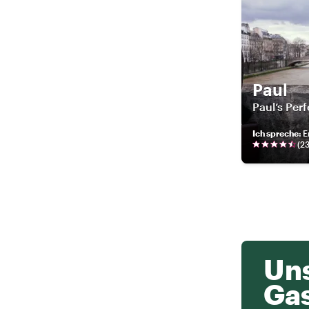
Paul
Paul’s Perf
Ich spreche
:
E
(
2
Uns
Ga