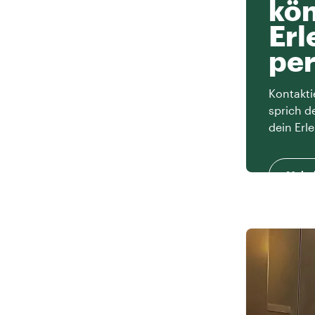
kön
Erl
per
Kontakti
sprich d
dein Erle
Mehr 