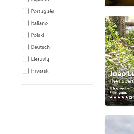
Português
Italiano
Polski
Deutsch
Lietuvių
Hrvatski
Joao L
The Exper
Ich spreche
:
E
Português
(
2