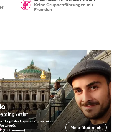
Keine Gruppenführungen mit
er
Fremden
lo
aming Artist
he
:
English • Español • Français •
 Português
Mehr über mich
(
150
review
s
)