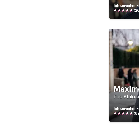
Ich spreche
:
E
(
2
Maxim
The Philo
Ich spreche
:
E
(
9