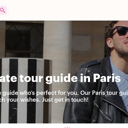
te tour guide in Paris
e guide who’s perfect for you. Our Paris tour gu
h your wishes. Just get in touch!