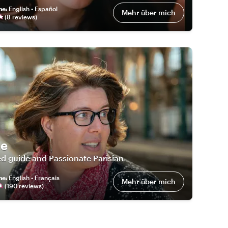
he
:
English • Español
Mehr über mich
(
8
review
s
)
ie
d guide and Passionate Parisian
he
:
English • Français
Mehr über mich
(
190
review
s
)