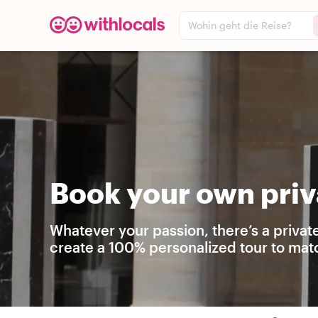
Wohin geht die Reise?
Book your own priva
Whatever your passion, there’s a privat
create a 100% personalized tour to matc