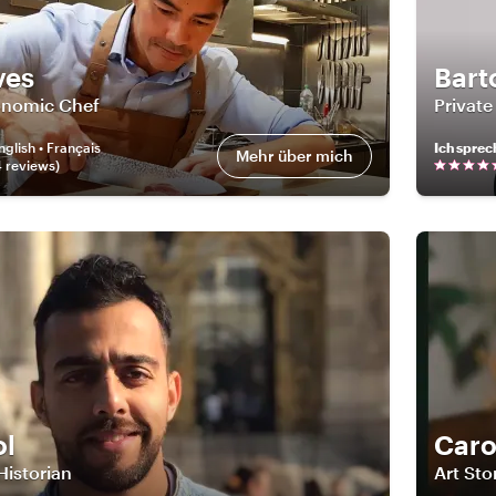
ves
Bart
onomic Chef
Private
nglish • Français
Ich sprec
Mehr über mich
4
review
s
)
ol
Caro
Historian
Art Sto