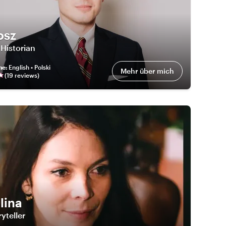
osz
 Historian
he
:
English • Polski
Mehr über mich
(
19
review
s
)
lina
ryteller