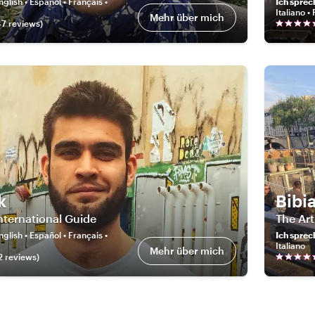
nglish • Español • Français •
Ich sprec
Italiano •
Mehr über mich
47
review
s
)
k
Bibi
nternational Guide
The Art
nglish • Español • Français •
Ich sprec
Italiano
Mehr über mich
2
review
s
)