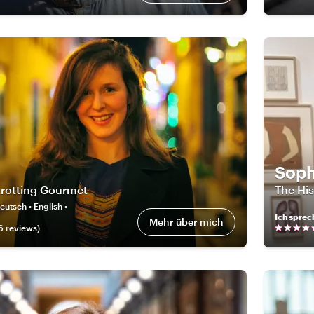
Soph
trotting Gourmet
The His
eutsch • English •
Ich sprec
Mehr über mich
6
review
s
)