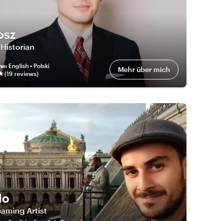
osz
 Historian
he
:
English • Polski
Mehr über mich
(
19
review
s
)
lo
aming Artist