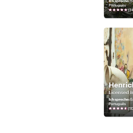
Ich spreche
:
E
Português
(
2
Henric
Licensed I
Ich spreche
:
E
Português
(
11