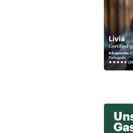
Livia
Certified 
Ich spreche
:
E
Português
(
2
Uns
Ga