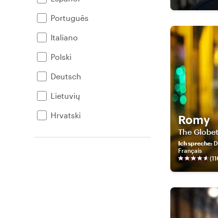
Português
Italiano
Polski
Deutsch
Lietuvių
Hrvatski
Romy
The Globe
Ich spreche
:
D
Français
(
11