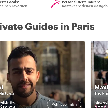
ierte Locals!
Personalisierte Touren!
deinen Favoriten
Kontaktiere deinen Gastgeb
ivate Guides in Paris
ol
Max
Historian
The Ph
nglish • हिन्दी
Ich sprec
Mehr über mich
60
review
s
)