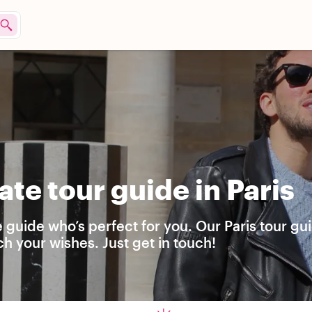
te tour guide in Paris
e guide who’s perfect for you. Our Paris tour gu
h your wishes. Just get in touch!