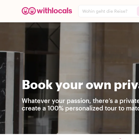
Wohin geht die Reise?
Book your own priva
Whatever your passion, there’s a privat
create a 100% personalized tour to matc