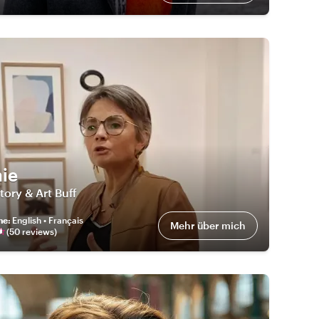
ie
tory & Art Buff
he
:
English • Français
Mehr über mich
(
50
review
s
)