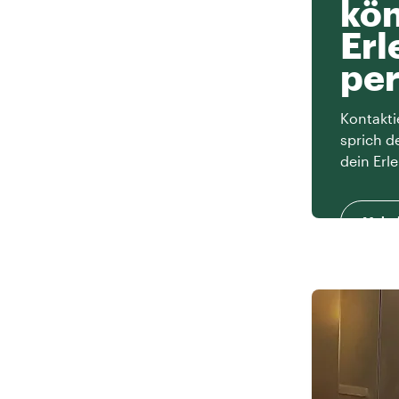
kön
Erl
per
Kontakti
sprich d
dein Erle
Mehr 