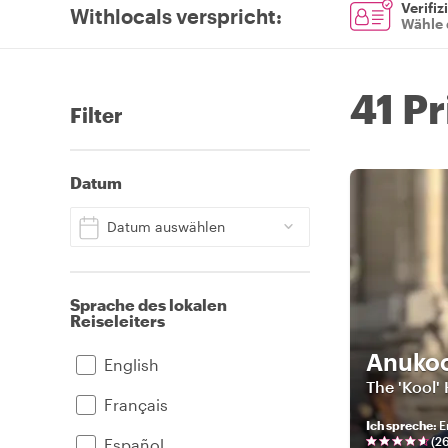
Verifiz
Withlocals verspricht
:
Wähle 
41 Pr
Filter
Datum
Datum auswählen
Sprache des lokalen
Reiseleiters
Anuko
English
The 'Kool' 
Français
Ich spreche
:
E
(
2
Español