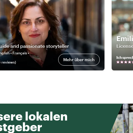
Emil
guide and passionate storyteller
License
nglish • Français •
Ich sprec
Mehr über mich
6
review
s
)
ere lokalen
stgeber