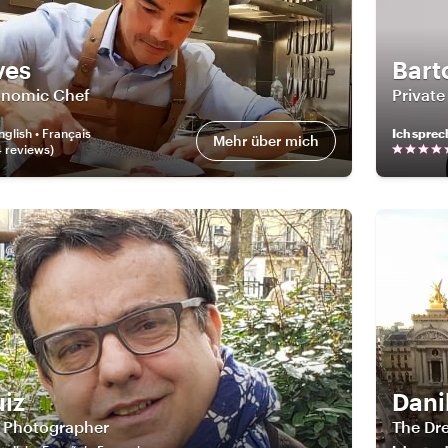
ves
Bart
onomic Chef
Private
nglish • Français
Ich sprec
Mehr über mich
4
review
s
)
uiz
Dani
t Photographer
The Dre