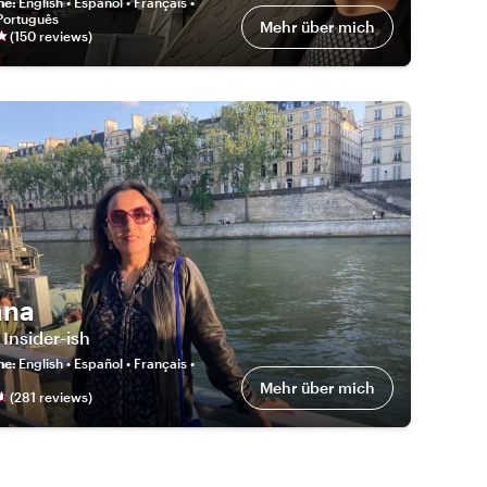
he
:
English • Español • Français •
 Português
Mehr über mich
(
150
review
s
)
ana
 Insider-ish
he
:
English • Español • Français •
Mehr über mich
(
281
review
s
)