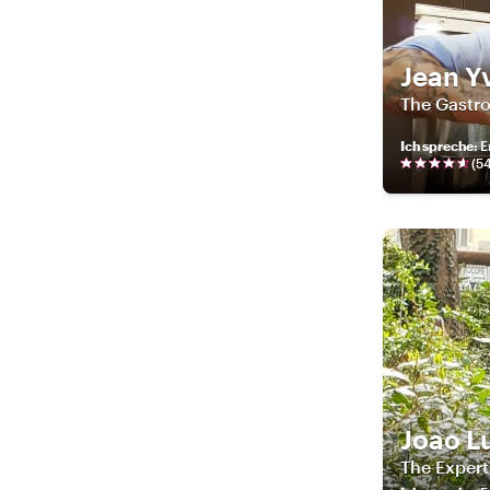
Jean Y
The Gastr
Ich spreche
:
E
(
5
Joao L
The Exper