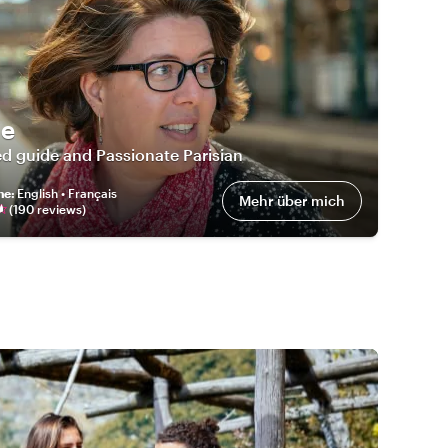
ie
d guide and Passionate Parisian
he
:
English • Français
Mehr über mich
(
190
review
s
)