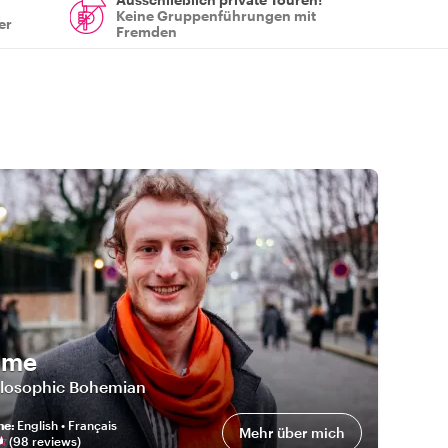
Keine Gruppenführungen mit
er
Fremden
ime
ilosophic Bohemian
he
:
English • Français
Mehr über mich
(
98
review
s
)