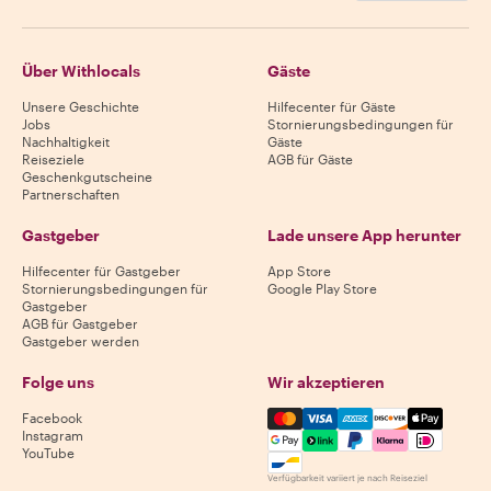
Über Withlocals
Gäste
Unsere Geschichte
Hilfecenter für Gäste
Jobs
Stornierungsbedingungen für
Nachhaltigkeit
Gäste
Reiseziele
AGB für Gäste
Geschenkgutscheine
Partnerschaften
Gastgeber
Lade unsere App herunter
Hilfecenter für Gastgeber
App Store
Stornierungsbedingungen für
Google Play Store
Gastgeber
AGB für Gastgeber
Gastgeber werden
Folge uns
Wir akzeptieren
Mastercard, Visa, Amex, Di
Facebook
Instagram
YouTube
Verfügbarkeit variiert je nach Reiseziel