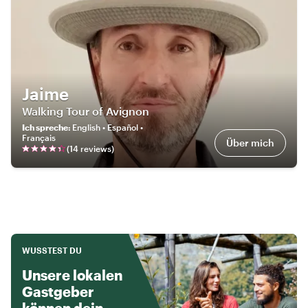
Jaime
Walking Tour of Avignon
Ich spreche
:
English • Español •
Français
Über mich
(
14
review
s
)
WUSSTEST DU
Unsere lokalen
Gastgeber