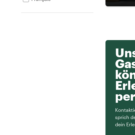
Uns
Ga
kön
Erl
per
Kontakti
sprich d
dein Erle