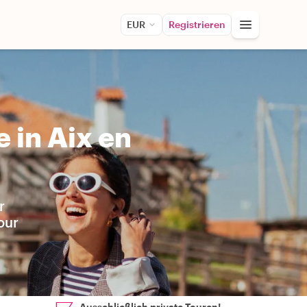
EUR
Registrieren
 in Aix en
r
our
Ausschließlich private Touren!