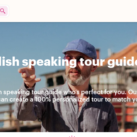
ish speaking tour guide
h speaking tour guide who’s perfect for you. Ou
 can create a 100% personalized tour to match y