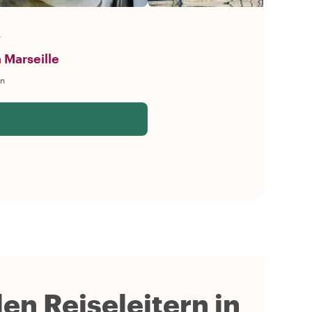
s
 Marseille
en
en Reiseleitern in