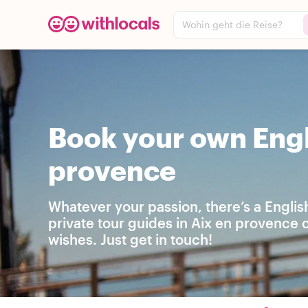
Wohin geht die Reise?
Book your own Engl
provence
Whatever your passion, there’s a Englis
private tour guides in Aix en provence
wishes. Just get in touch!