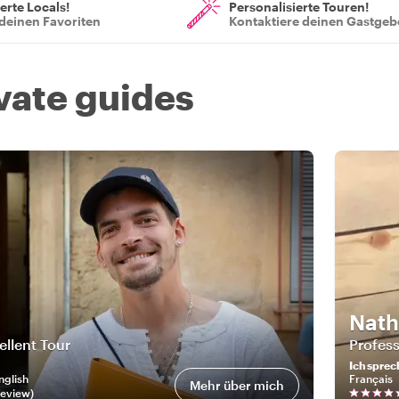
ierte Locals!
Personalisierte Touren!
deinen Favoriten
Kontaktiere deinen Gastgeb
ivate guides
Nath
ellent Tour
Profess
Ich sprec
nglish
Français
Mehr über mich
eview
)