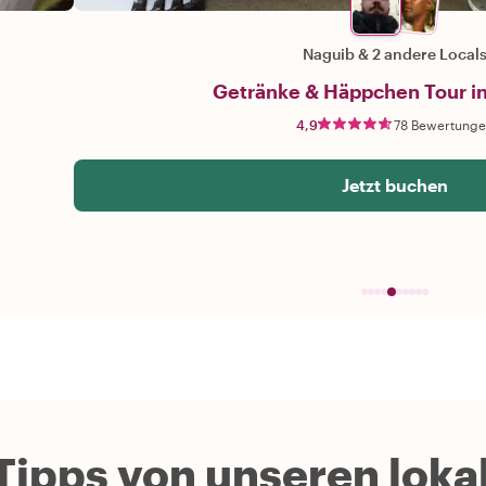
Naguib
&
2 andere Local
Getränke & Häppchen Tour in
4,9
78 Bewertung
Jetzt buchen
Tipps von unseren lokal