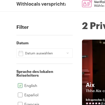
Verifiz
Withlocals verspricht
:
Wähle 
2 Pr
Filter
Datum
Datum auswählen
Sprache des lokalen
Reiseleiters
Aix
English
Thhe Aix-c
Español
Ich spreche
:
E
(
1
r
Français