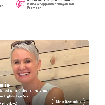
Keine Gruppenführungen mit
er
Fremden
alie
ional tour guide in Provence
he
:
English • Español •
Mehr über mich
(
4
review
s
)