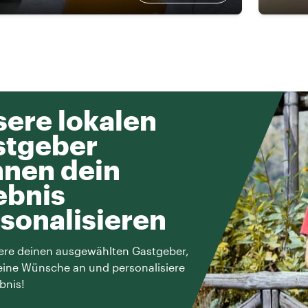
ere lokalen
stgeber
nen dein
ebnis
sonalisieren
ere deinen ausgewählten Gastgeber,
eine Wünsche an und personalisiere
bnis!