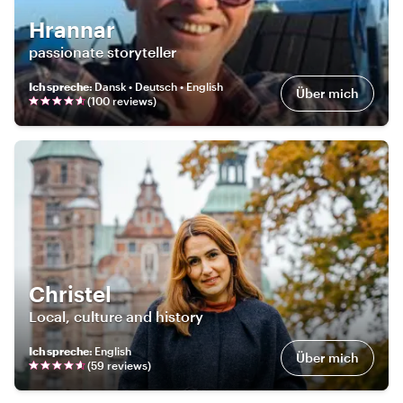
Hrannar
passionate storyteller
Ich spreche
:
Dansk • Deutsch • English
Über mich
(
100
review
s
)
Christel
Local, culture and history
Ich spreche
:
English
Über mich
(
59
review
s
)