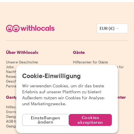
EUR (€)
Über Withlocals
Gäste
Unsere Geschichte
Hilfecenter für Gäste
Jobs
Stornierungsbedingungen für
Nachhaltigkeit
Gäste
Cookie-Einwilligung
Reiseziele
AGB für Gäste
Geschenkgutscheine
Wir verwenden Cookies, um dir das beste
Partnerschaften
Erlebnis auf unserer Plattform zu bieten!
Gastgeber
Lade unsere App herunter
Außerdem nutzen wir Cookies für Analyse-
und Marketingzwecke.
Hilfecenter für Gastgeber
App Store
Stornierungsbedingungen für
Google Play Store
Gastgeber
Cookies
Einstellungen
AGB für Gastgeber
ändern
akzeptieren
Gastgeber werden