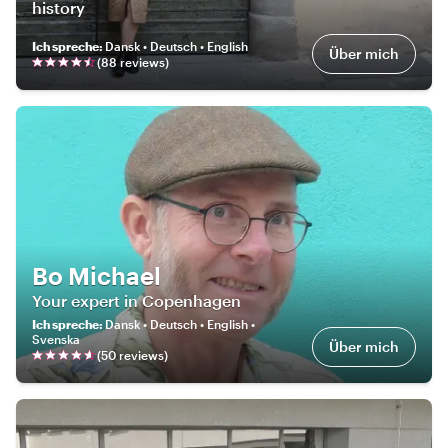
history
Ich spreche
:
Dansk • Deutsch • English
Über mich
(
88
review
s
)
Bo Michael
Your expert in Copenhagen
Ich spreche
:
Dansk • Deutsch • English •
Svenska
Über mich
(
50
review
s
)