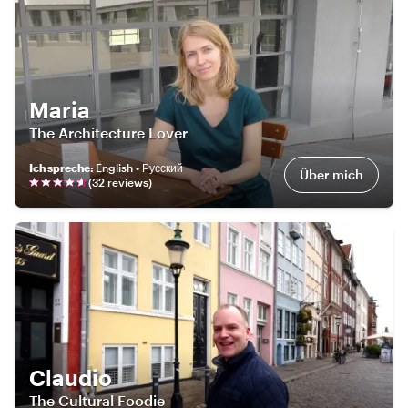
Maria
The Architecture Lover
Ich spreche
:
English • Русский
Über mich
(
32
review
s
)
Claudio
The Cultural Foodie