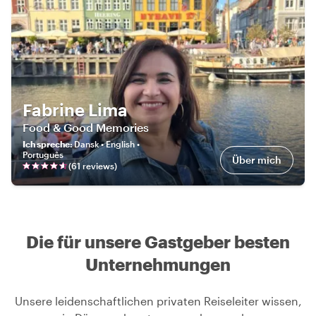
Fabrine Lima
Food & Good Memories
Ich spreche
:
Dansk • English •
Português
Über mich
(
61
review
s
)
Die für unsere Gastgeber besten
Unternehmungen
Unsere leidenschaftlichen privaten Reiseleiter wissen,