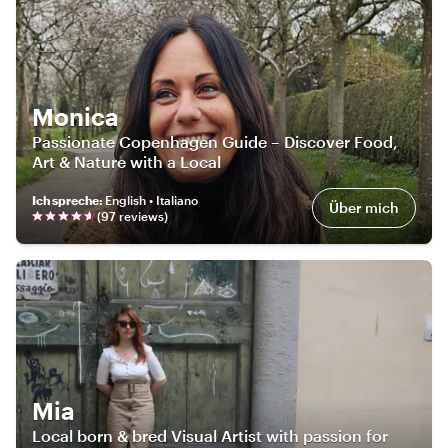
Monica
Passionate Copenhagen Guide – Discover Food,
Art & Nature with a Local
Ich spreche
:
English • Italiano
Über mich
(
97
review
s
)
Mia
Local born & bred Visual Artist with passion for