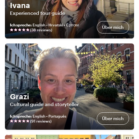
Ivana
Experienced tour guide
Ich spreche
:
English • Hrvatski • Српски
Über mich
(
38
review
s
)
Grazi
Cultural guide and storyteller
Ich spreche
:
English • Português
Über mich
(
91
review
s
)