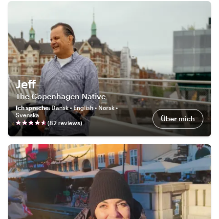
Jeff
The Copenhagen Native
Ich spreche
:
Dansk • English • Norsk •
Svenska
Über mich
(
82
review
s
)