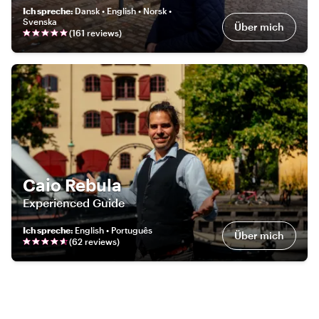
Ich spreche
:
Dansk • English • Norsk •
Svenska
Über mich
(
161
review
s
)
Caio Rebula
Experienced Guide
Ich spreche
:
English • Português
Über mich
(
62
review
s
)