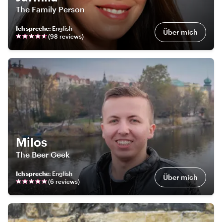
The Family Person
Ich spreche
:
English
Über mich
(
98
review
s
)
Milos
The Beer Geek
Ich spreche
:
English
Über mich
(
6
review
s
)