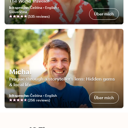
The World Traveler
Ich spreche
:
Čeština • English •
Slovenčina
Über mich
(
535
review
s
)
Michal
Prague through a storyteller’s lens: Hidden gems
& local life
Ich spreche
:
Čeština • English
Über mich
(
256
review
s
)