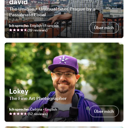
david
The Unique + Unusual Sites Prague by a
Passionate Local
Ich spreche
:
English • Français
Über mich
(
19
review
s
)
Lokey
The Fine Art Photographer
Ich spreche
:
Čeština • English
Über mich
(
52
review
s
)