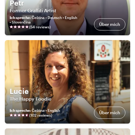
Petr
Former Graffiti Artist
Ich spreche
:
Čeština • Deutsch • English
• Slovenčina
Über mich
(
54
review
s
)
Lucie
The Happy Foodie
Ich spreche
:
Čeština • English
Über mich
(
102
review
s
)