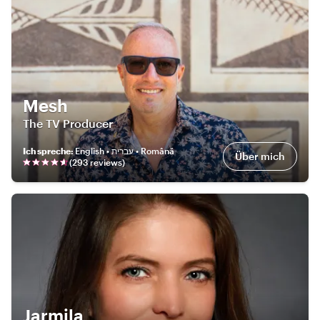
Mesh
The TV Producer
Ich spreche
:
English • עברית • Română
Über mich
(
293
review
s
)
Jarmila