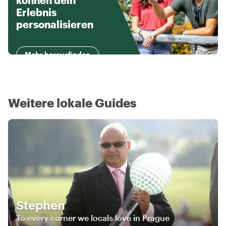
können dein
Erlebnis
personalisieren
Mehr herausfinden
Weitere lokale Guides
Stephen
To every corner we locals love in Prague