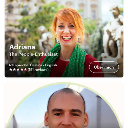
Adriana
The People-Enthusiast
Ich spreche
:
Čeština • English
Über mich
(
151
review
s
)