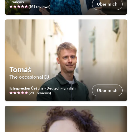
Français
Über mich
(
161
review
s
)
Tomáš
The occasional DJ
Ich spreche
:
Čeština • Deutsch • English
Über mich
(
291
review
s
)