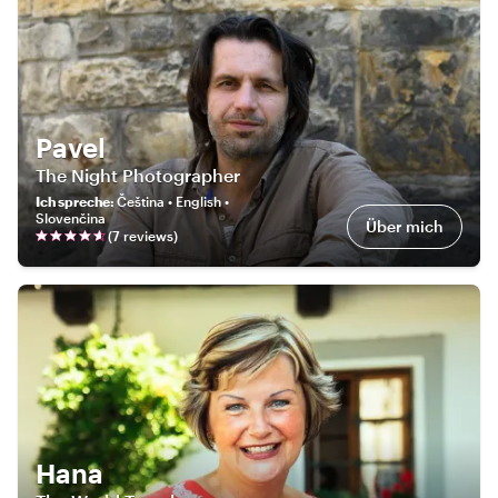
Pavel
The Night Photographer
Ich spreche
:
Čeština • English •
Slovenčina
Über mich
(
7
review
s
)
Hana