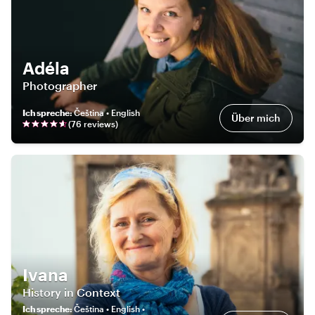
Adéla
Photographer
Ich spreche
:
Čeština • English
Über mich
(
76
review
s
)
Ivana
History in Context
Ich spreche
:
Čeština • English •