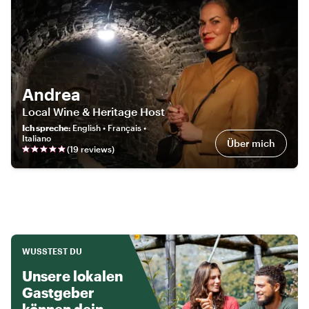
Andrea
Local Wine & Heritage Host
Ich spreche
:
English • Français •
Italiano
Über mich
(
19
review
s
)
WUSSTEST DU
Unsere lokalen
Gastgeber