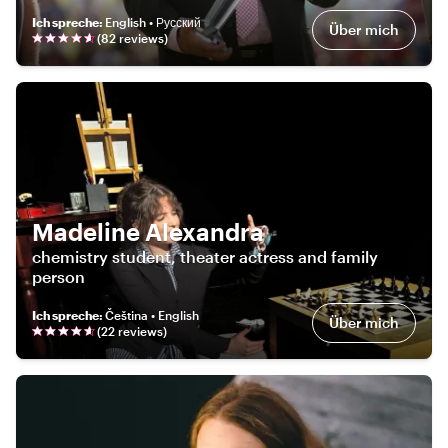
Ich spreche
:
English • Русский
Über mich
(
82
review
s
)
Madeline Alexandra
chemistry student, theater actress and family
person
Ich spreche
:
Čeština • English
Über mich
(
22
review
s
)