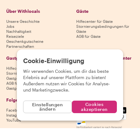
Über Withlocals
Gäste
Unsere Geschichte
Hilfecenter für Gäste
Jobs
Stornierungsbedingungen für
Nachhaltigkeit
Gäste
Reiseziele
AGB für Gäste
Geschenkgutscheine
Partnerschaften
Gastgeber
Lade unsere App herunter
Cookie-Einwilligung
Hilfecenter für Gastgeber
App Store
Wir verwenden Cookies, um dir das beste
Stornierungsbedingungen für
Google Play Store
Erlebnis auf unserer Plattform zu bieten!
Gastgeber
Außerdem nutzen wir Cookies für Analyse-
AGB für Gastgeber
Gastgeber werden
und Marketingzwecke.
Folge uns
Wir akzeptieren
Cookies
Einstellungen
ändern
Mastercard, Visa, Amex, Di
akzeptieren
Facebook
Instagram
YouTube
Verfügbarkeit variiert je nach Reiseziel