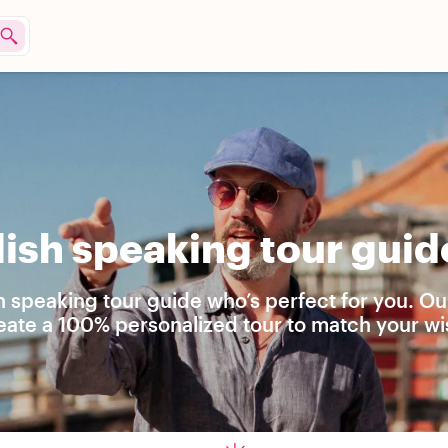
ish speaking tour guid
h speaking tour guide who’s perfect for you. Ou
reate a 100% personalized tour to match your wi