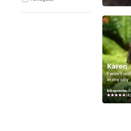
Karen
I won't onl
in my city
Ich spreche
:
E
(
4