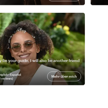
y be your guide, I will also be another friend
nglish • Español
Mehr über mich
3
review
s
)