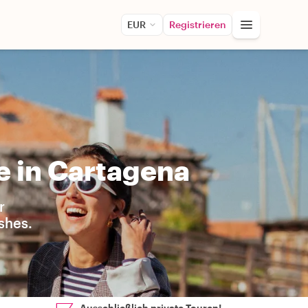
EUR
Registrieren
e in Cartagena
r
shes.
Ausschließlich private Touren!