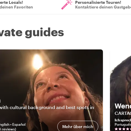
ierte Locals!
Personalisierte Touren!
deinen Favoriten
Kontaktiere deinen Gastgeb
ivate guides
a
Wen
with cultural background and best spots in
CARTA
Ich sprec
nglish • Español
Portuguê
Mehr über mich
8
review
s
)