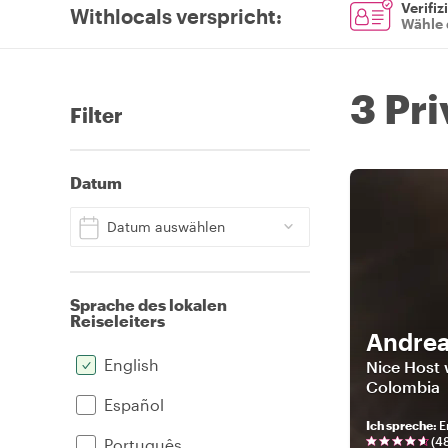
Verifiz
Withlocals verspricht
:
Wähle 
3 Pr
Filter
Datum
Datum auswählen
Sprache des lokalen
Reiseleiters
Andre
English
Nice Host 
Colombia
Español
Ich spreche
:
E
(
4
Português