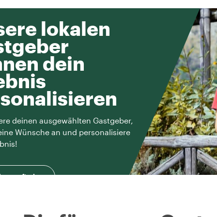
ere lokalen
stgeber
nen dein
ebnis
sonalisieren
ere deinen ausgewählten Gastgeber,
eine Wünsche an und personalisiere
bnis!
herausfinden