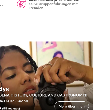
Keine Gruppenführungen mit
er
Fremden
dys
GENA HISTORY, CULTURE AND GASTRONOMY!!
he
:
English • Español •
s
Mehr über mich
(
98
review
s
)