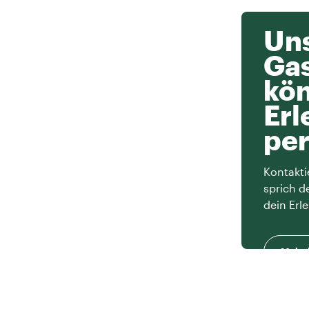
Uns
Ga
kön
Erl
per
Kontakti
sprich d
dein Erle
Mehr 