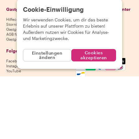
Cookie-Einwilligung
Gastgeber
Lade unsere App herunter
Wir verwenden Cookies, um dir das beste
Hilfecenter für Gastgeber
App Store
Stornierungsbedingungen für
Google Play Store
Erlebnis auf unserer Plattform zu bieten!
Gastgeber
Außerdem nutzen wir Cookies für Analyse-
AGB für Gastgeber
und Marketingzwecke.
Gastgeber werden
Folge uns
Wir akzeptieren
Cookies
Einstellungen
ändern
akzeptieren
Mastercard, Visa, Amex, Di
Facebook
Instagram
YouTube
Verfügbarkeit variiert je nach Reiseziel
©
2026
Withlocals.com
|
Datenschutzerklärung
|
Cookies
|
Seitenübersicht