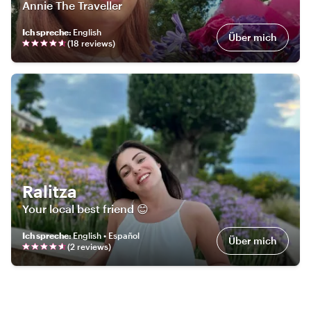
Annie The Traveller
Ich spreche
:
English
Über mich
(
18
review
s
)
Ralitza
Your local best friend 😊
Ich spreche
:
English • Español
Über mich
(
2
review
s
)