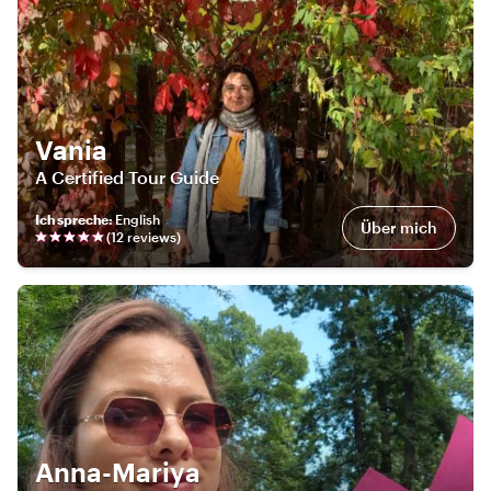
Vania
A Certified Tour Guide
Ich spreche
:
English
Über mich
(
12
review
s
)
Anna-Mariya