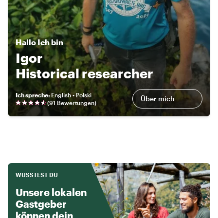
Hallo
Ich bin
Igor
Historical researcher
Ich spreche
:
English • Polski
Über mich
(
91 Bewertungen
)
WUSSTEST DU
Unsere lokalen
Gastgeber
können dein