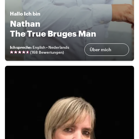
Hallo
Ich bin
Nathan
The True Bruges Man
Ich spreche
:
English • Nederlands
Über mich
(
168 Bewertungen
)