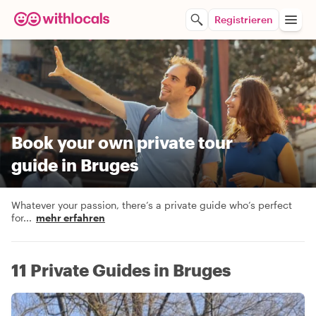
Registrieren
Book your own private tour
guide in Bruges
Whatever your passion, there’s a private guide who’s perfect
for
...
mehr erfahren
11 Private Guides in Bruges