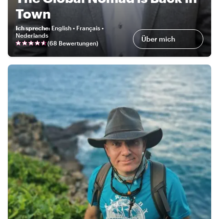
Town
Ich spreche
:
English • Français •
Nederlands
Über mich
(
68 Bewertungen
)