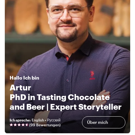
Hallo
Ich bin
Artur
PhD in Tasting Chocolate
and Beer | Expert Storyteller
Ich spreche
:
English • Русский
Über mich
(
99 Bewertungen
)