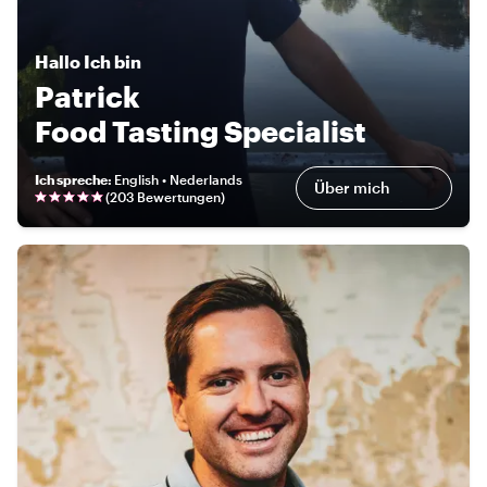
Hallo
Ich bin
Patrick
Food Tasting Specialist
Ich spreche
:
English • Nederlands
Über mich
(
203 Bewertungen
)