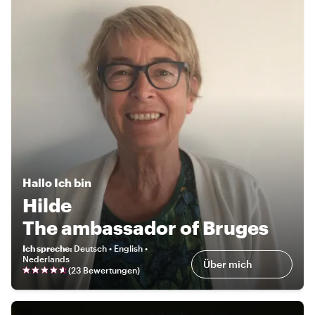
Hallo
Ich bin
Hilde
The ambassador of Bruges
Ich spreche
:
Deutsch • English •
Nederlands
Über mich
(
23 Bewertungen
)