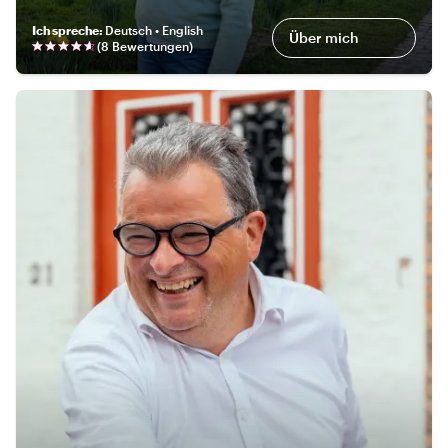
Ich spreche
:
Deutsch • English
Über mich
(
8 Bewertungen
)