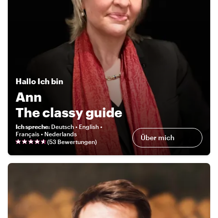
Hallo
Ich bin
Ann
The classy guide
Ich spreche
:
Deutsch • English •
Français • Nederlands
Über mich
(
53 Bewertungen
)