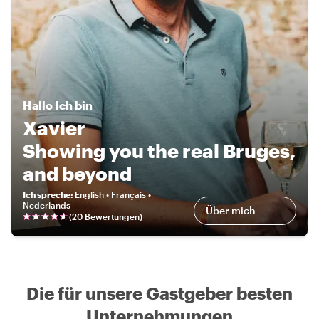
Hallo
Ich bin
Xavier
Showing you the real Bruges,
and beyond
Ich spreche
:
English • Français •
Nederlands
Über mich
(
20 Bewertungen
)
Die für unsere Gastgeber besten
Unternehmungen