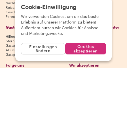
Nachhaltigkeit
Gäste
Cookie-Einwilligung
Reiseziele
AGB für Gäste
Geschenkgutscheine
Wir verwenden Cookies, um dir das beste
Partnerschaften
Erlebnis auf unserer Plattform zu bieten!
Gastgeber
Lade unsere App herunter
Außerdem nutzen wir Cookies für Analyse-
und Marketingzwecke.
Hilfecenter für Gastgeber
App Store
Stornierungsbedingungen für
Google Play Store
Gastgeber
Cookies
Einstellungen
AGB für Gastgeber
ändern
akzeptieren
Gastgeber werden
Folge uns
Wir akzeptieren
Mastercard, Visa, Amex, Di
Facebook
Instagram
YouTube
Verfügbarkeit variiert je nach Reiseziel
©
2026
Withlocals.com
|
Datenschutzerklärung
|
Cookies
|
Seitenübersicht