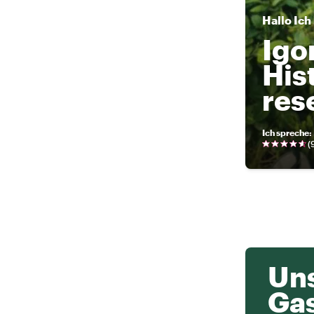
Hallo
Ich
Igo
His
res
Ich spreche
:
(
Uns
Ga