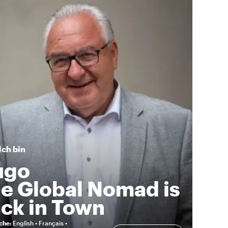
Ich bin
ugo
e Global Nomad is
ck in Town
eche
:
English • Français •