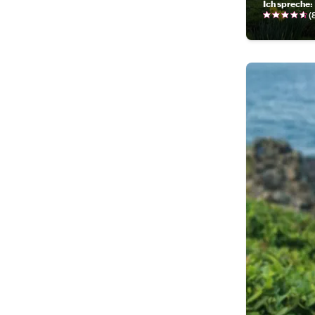
Ich spreche
:
(