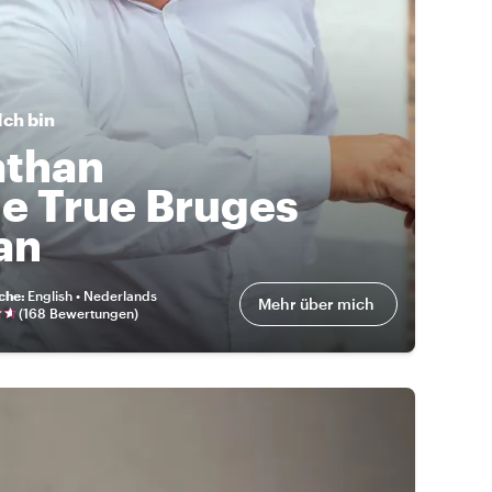
Ich bin
than
e True Bruges
an
eche
:
English • Nederlands
Mehr über mich
(
168 Bewertungen
)