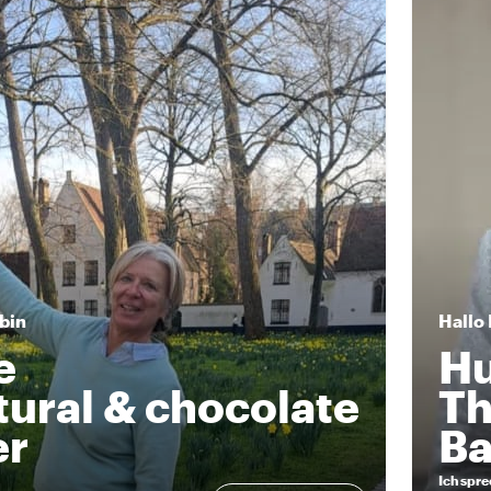
 bin
Hallo
e
H
tural & chocolate
Th
er
Ba
Ich spr