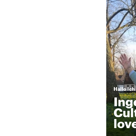
Hallo
Ich
Ing
Cul
lov