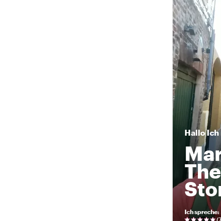
Hallo
Ich
Mar
The
Sto
Ich spreche
:
(