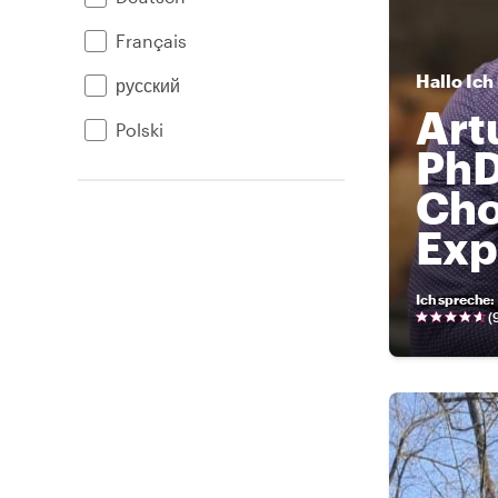
Français
Hallo
Ich
русский
Art
Polski
PhD
Cho
Exp
Ich spreche
:
(