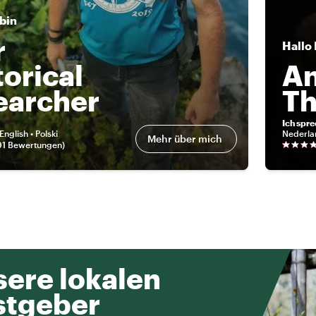
 bin
r
Hallo
torical
A
earcher
Th
Ich spr
English • Polski
Nederla
Mehr über mich
91 Bewertungen
)
ere lokalen
stgeber