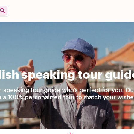
ish speaking tour guid
h speaking tour guide who’s perfect for you. Ou
e a 100% personalized tour to match your wishe