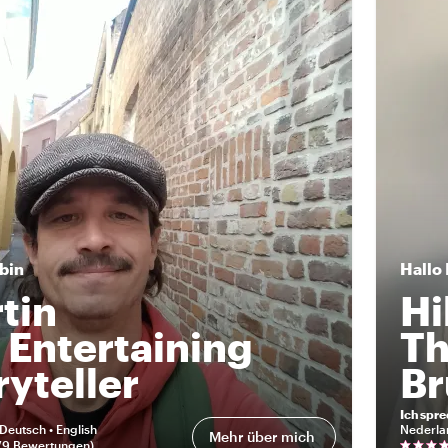
 bin
Hallo
tin
Hi
 Entertaining
Th
ryteller
Br
Ich spr
Deutsch • English
Nederla
Mehr über mich
79 Bewertungen
)