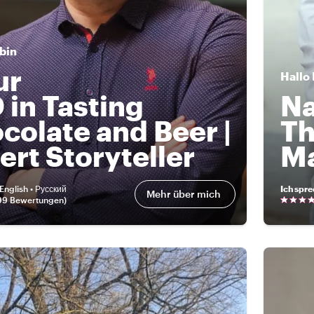
 bin
ur
Hallo
 in Tasting
Na
colate and Beer |
Th
ert Storyteller
M
English • Русский
Ich spr
Mehr über mich
99 Bewertungen
)