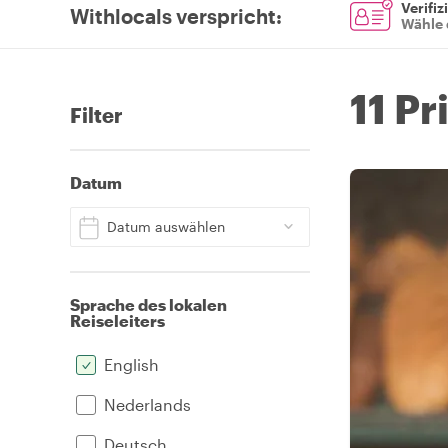
Verifiz
Withlocals verspricht
:
Wähle 
11 Pr
Filter
Datum
Datum auswählen
Sprache des lokalen
Reiseleiters
English
Nederlands
Deutsch