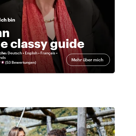
Ich bin
nn
e classy guide
eche
:
Deutsch • English • Français •
nds
Mehr über mich
(
53 Bewertungen
)