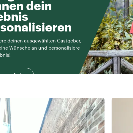
nen dein
ebnis
sonalisieren
ere deinen ausgewählten Gastgeber,
eine Wünsche an und personalisiere
bnis!
herausfinden