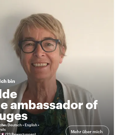
Ich bin
lde
e ambassador of
uges
eche
:
Deutsch • English •
nds
Mehr über mich
(
23 Bewertungen
)