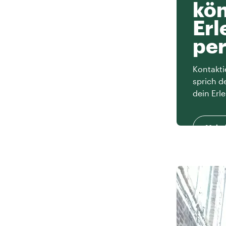
kön
Erl
per
Kontakti
sprich d
dein Erle
Mehr 