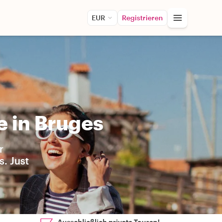
EUR
Registrieren
e in Bruges
r
s. Just
Ausschließlich private Touren!