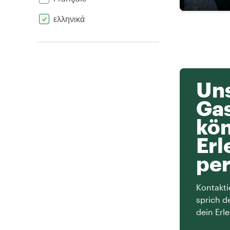
ελληνικά
Uns
Ga
kön
Erl
per
Kontakti
sprich d
dein Erle