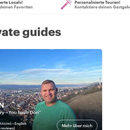
ierte Locals!
Personalisierte Touren!
deinen Favoriten
Kontaktiere deinen Gastgeb
vate guides
N
rry—You have Dori”
λληνικά • English
Mehr über mich
review
s
)