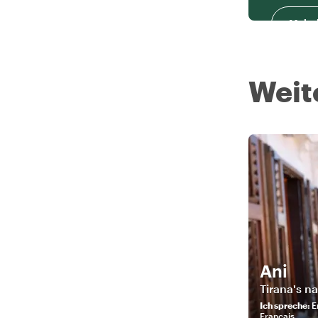
Mehr 
Weit
Ani
Tirana's na
Ich spreche
:
E
Français