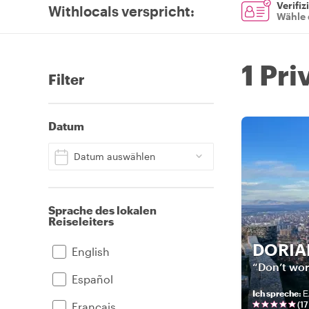
Verifiz
Withlocals verspricht
:
Wähle 
1 Pri
Filter
Datum
Datum auswählen
Sprache des lokalen
Reiseleiters
DORIA
English
“Don’t wo
Español
Ich spreche
:
Ε
(
17
Français