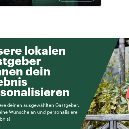
ere lokalen
stgeber
nen dein
ebnis
sonalisieren
ere deinen ausgewählten Gastgeber,
eine Wünsche an und personalisiere
bnis!