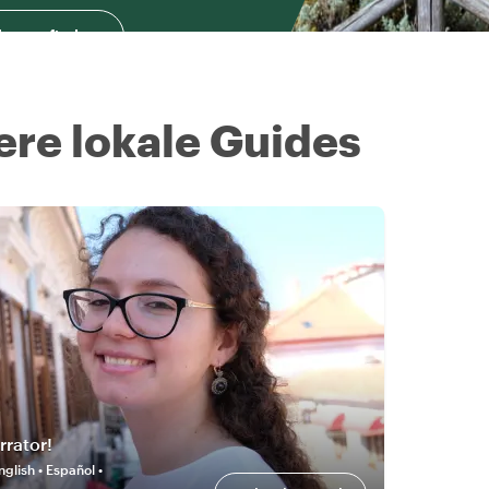
herausfinden
ere lokale Guides
rrator!
nglish • Español •