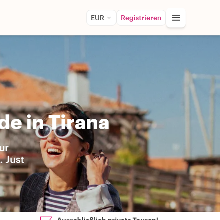
EUR
Registrieren
de in Tirana
ur
. Just
Ausschließlich private Touren!