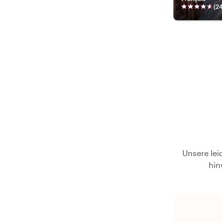
(
2
Unsere lei
hin