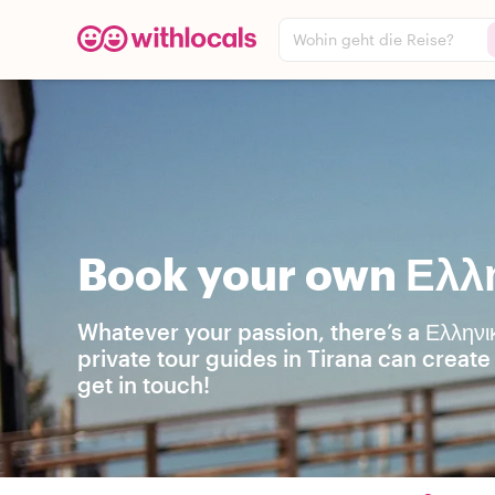
Wohin geht die Reise?
Book your own Ελλη
Whatever your passion, there’s a Ελληνι
private tour guides in Tirana can creat
get in touch!