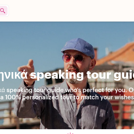
νικά speaking tour gui
κά speaking tour guide who’s perfect for you. O
e a 100% personalized tour to match your wishes