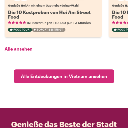
Genieße Hoi An mit einem Gastgeber deiner Wahl
Genieße Ha
Die 10 Kostproben von Hoi An: Street
Die 10
Food
Food
•
•
161 Bewertungen
€31.80
p.P.
3 Stunden
FOOD TOUR
SOFORT BESTÄTIGT
FOOD 
Alle ansehen
Alle Entdeckungen in Vietnam ansehen
Genieße das Beste der Stadt