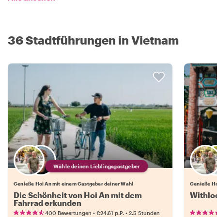
36 Stadtführungen in Vietnam
Wähle deinen Lieblingsgastgeber
Genieße Hoi An mit einem Gastgeber deiner Wahl
Genieße Ho
Die Schönheit von Hoi An mit dem
Withloc
Fahrrad erkunden
•
•
400 Bewertungen
€24.61
p.P.
2.5 Stunden