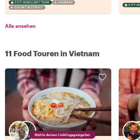
CITY HIGHLIGHT TOUR
FAHRRAD
CITY H
SOFORT BESTÄTIGT
Alle ansehen
11 Food Touren in Vietnam
Wähle deinen Lieblingsgastgeber