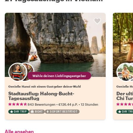
Wähle deinen Lieblingsgastgeber
Genieße Hanoi mit einem Gastgeber deiner Wahl
Genieße Ho
Stadtausflug: Halong-Bucht-
Der ul
Tagesausflug
Chi Tu
•
•
843 Bewertungen
€126.44
p.P.
12 Stunden
DAY TRIP
BOAT
SOFORT BESTÄTIGT
DAY TRI
Alle ansehen