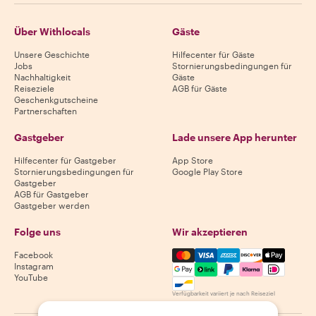
Über Withlocals
Gäste
Unsere Geschichte
Hilfecenter für Gäste
Jobs
Stornierungsbedingungen für
Nachhaltigkeit
Gäste
Reiseziele
AGB für Gäste
Geschenkgutscheine
Partnerschaften
Gastgeber
Lade unsere App herunter
Hilfecenter für Gastgeber
App Store
Stornierungsbedingungen für
Google Play Store
Gastgeber
AGB für Gastgeber
Gastgeber werden
Folge uns
Wir akzeptieren
Mastercard, Visa, Amex, Di
Facebook
Instagram
YouTube
Verfügbarkeit variiert je nach Reiseziel