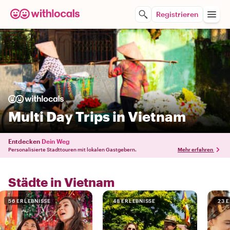
Registrieren
Multi Day Trips in Vietnam
Entdecken
Dein Weg
Personalisierte Stadttouren mit lokalen Gastgebern.
Mehr erfahren
Städte in Vietnam
56 ERLEBNISSE
48 ERLEBNISSE
23 