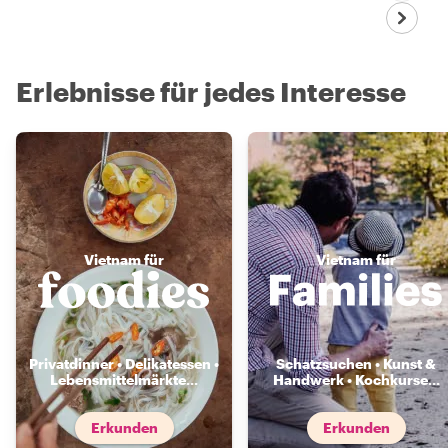
Erlebnisse für jedes Interesse
Vietnam für
Vietnam für
Privatdinner • Delikatessen •
Schatzsuchen • Kunst &
Lebensmittelmärkte
...
Handwerk • Kochkurse
...
Erkunden
Erkunden