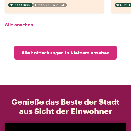
FOOD TOUR
SOFORT BESTÄTIGT
CITY H
Alle ansehen
Alle Entdeckungen in Vietnam ansehen
Genieße das Beste der Stadt
aus Sicht der Einwohner