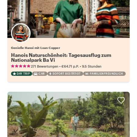
Genieße Hanoi mit Loan Copper
Hanois Naturschönheit: Tagesausflug zum
Nationalpark Ba Vi
•
•
271 Bewertungen
€64.71
p.P.
9.5 Stunden
DAY TRIP
CAR
SOFORT BESTÄTIGT
FAMILIENFREUNDLICH