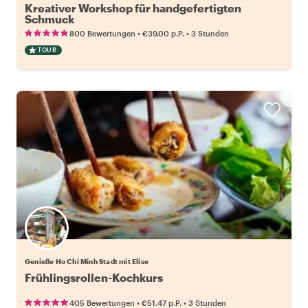
Kreativer Workshop für handgefertigten
Schmuck
•
•
800 Bewertungen
€39.00
p.P.
3 Stunden
TOUR
Genieße Ho Chi Minh Stadt mit Elise
Frühlingsrollen-Kochkurs
•
•
405 Bewertungen
€51.47
p.P.
3 Stunden