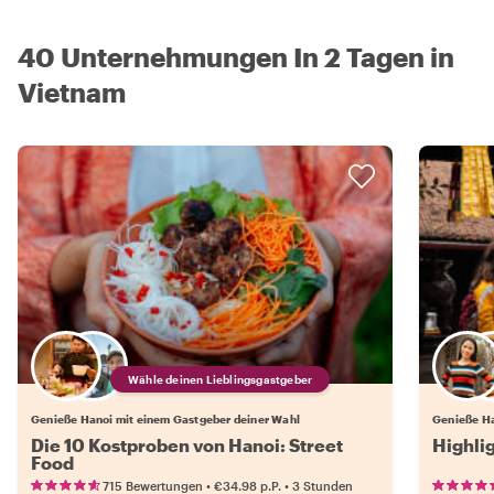
40 Unternehmungen In 2 Tagen in
Vietnam
Wähle deinen Lieblingsgastgeber
Genieße Hanoi mit einem Gastgeber deiner Wahl
Genieße Ha
Die 10 Kostproben von Hanoi: Street
Highli
Food
•
•
715 Bewertungen
€34.98
p.P.
3 Stunden