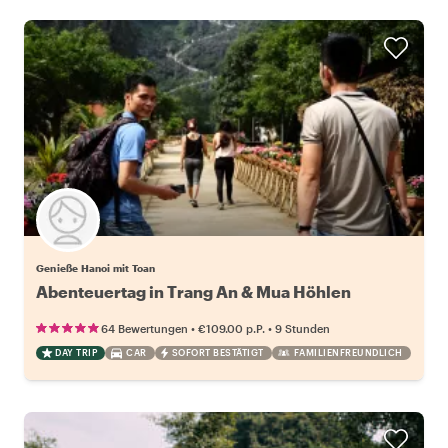
Genieße Hanoi mit Toan
Abenteuertag in Trang An & Mua Höhlen
•
•
64 Bewertungen
€109.00
p.P.
9 Stunden
DAY TRIP
CAR
SOFORT BESTÄTIGT
FAMILIENFREUNDLICH