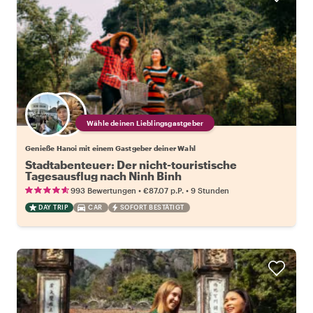
Wähle deinen Lieblingsgastgeber
Genieße Hanoi mit einem Gastgeber deiner Wahl
Stadtabenteuer: Der nicht-touristische
Tagesausflug nach Ninh Binh
•
•
993 Bewertungen
€87.07
p.P.
9 Stunden
DAY TRIP
CAR
SOFORT BESTÄTIGT