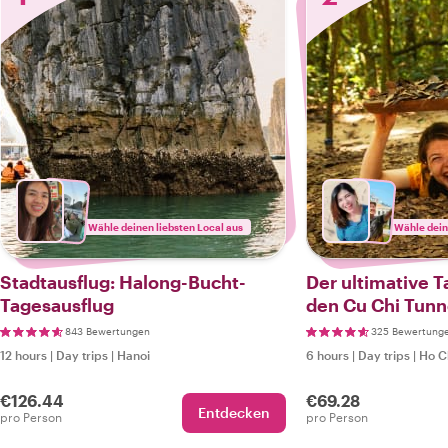
Wähle deinen liebsten Local aus
Wähle dein
Stadtausflug: Halong-Bucht-
Der ultimative T
Tagesausflug
den Cu Chi Tunn
843 Bewertungen
325 Bewertung
12 hours
|
Day trips
|
Hanoi
6 hours
|
Day trips
|
Ho C
€126.44
€69.28
Entdecken
pro Person
pro Person