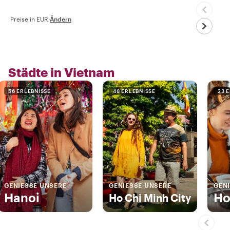
Preise in EUR
·
Ändern
Städte in Vietnam
56 ERLEBNISSE
48 ERLEBNISSE
23 
GENIESSE UNSERE
GENIESSE UNSERE
GENI
Hanoi
Ho
Ho Chi Minh City