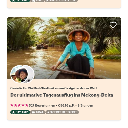
DAY TRIP
CAR
SOFORT BESTÄTIGT
Wähle deinen Lieblingsgastgeber
Genieße Ho Chi Minh Stadt mit einem Gastgeber deiner Wahl
Der ultimative Tagesausflug ins Mekong-Delta
•
•
527 Bewertungen
€96.16
p.P.
9 Stunden
DAY TRIP
BOAT
SOFORT BESTÄTIGT