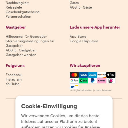
Nachhaltigkeit
Gäste
Reiseziele
AGB für Gäste
Geschenkgutscheine
Partnerschaften
Gastgeber
Lade unsere App herunter
Hilfecenter für Gastgeber
App Store
Stornierungsbedingungen für
Google Play Store
Gastgeber
AGB für Gastgeber
Gastgeber werden
Folge uns
Wir akzeptieren
Mastercard, Visa, Amex, Di
Facebook
Instagram
YouTube
Verfügbarkeit variiert je nach Reiseziel
Cookie-Einwilligung
©
2026
Withlocals.com
|
Datenschutzerklärung
|
Cookies
|
Seitenübersicht
Wir verwenden Cookies, um dir das beste
Erlebnis auf unserer Plattform zu bieten!
Außerdem nutzen wir Cookies für Analyse-