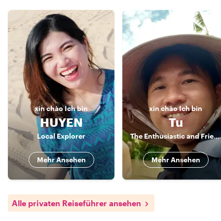
xin chào
Ich bin
xin chào
Ich bin
HUYEN
Tu
Local Explorer
The Enthusiastic and Friendly Local
Mehr Ansehen
Mehr Ansehen
Alle privaten Reiseführer ansehen