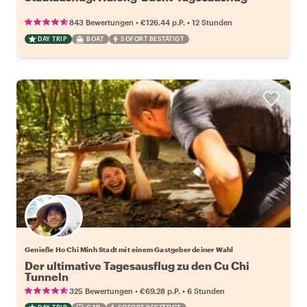
•
•
843 Bewertungen
€126.44
p.P.
12 Stunden
DAY TRIP
BOAT
SOFORT BESTÄTIGT
Wähle deinen Lieblingsgastgeber
Genieße Ho Chi Minh Stadt mit einem Gastgeber deiner Wahl
Der ultimative Tagesausflug zu den Cu Chi
Tunneln
•
•
325 Bewertungen
€69.28
p.P.
6 Stunden