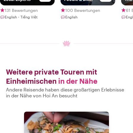
131 Bewertungen
100 Bewertungen
61 
English・Tiếng Việt
English
Engl
Weitere private Touren mit
Einheimischen
in der Nähe
Andere Reisende haben diese großartigen Erlebnisse
in der Nähe von Hoi An besucht