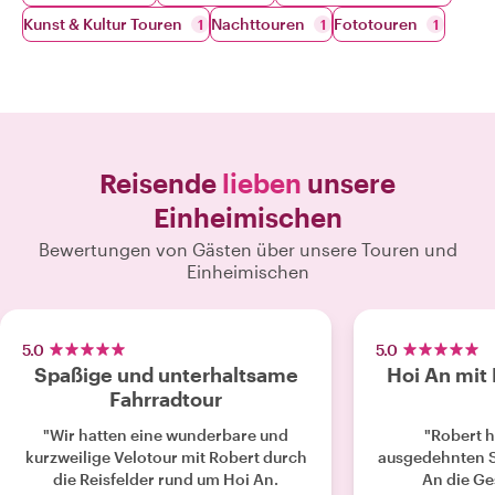
Kunst & Kultur Touren
Nachttouren
Fototouren
1
1
1
Reisende
lieben
unsere
Einheimischen
Bewertungen von Gästen über unsere Touren und
Einheimischen
5.0
5.0
Spaßige und unterhaltsame
Hoi An mit
Fahrradtour
"Wir hatten eine wunderbare und
"Robert h
kurzweilige Velotour mit Robert durch
ausgedehnten S
die Reisfelder rund um Hoi An.
An die Ge