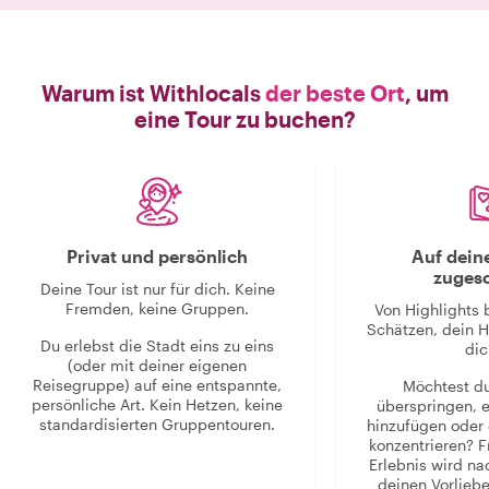
Warum ist Withlocals
der beste Ort
, um
eine Tour zu buchen?
Privat und persönlich
Auf dein
zugesc
Deine Tour ist nur für dich. Keine
Fremden, keine Gruppen.
Von Highlights 
Schätzen, dein H
Du erlebst die Stadt eins zu eins
dic
(oder mit deiner eigenen
Reisegruppe) auf eine entspannte,
Möchtest d
persönliche Art. Kein Hetzen, keine
überspringen, 
standardisierten Gruppentouren.
hinzufügen oder 
konzentrieren? F
Erlebnis wird n
deinen Vorlieb