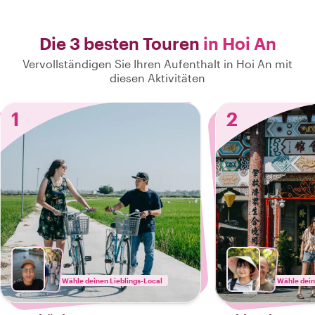
Die 3 besten Touren
in Hoi An
Vervollständigen Sie Ihren Aufenthalt in Hoi An mit
diesen Aktivitäten
1
2
Wähle deinen Lieblings-Local
Wähle dein