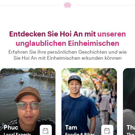
Entdecken Sie Hoi An mit
unseren
unglaublichen Einheimischen
Erfahren Sie ihre persönlichen Geschichten und wie
Sie Hoi An mit Einheimischen erkunden können
Phuc
Tam
Th
Local Experts
Foodie & Biker
The 