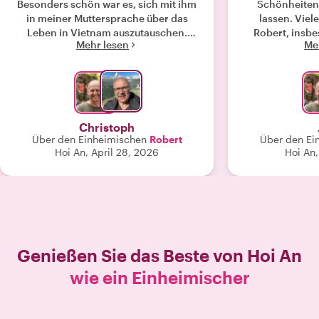
Besonders schön war es, sich mit ihm
Schönheiten
in meiner Muttersprache über das
lassen. Viel
Leben in Vietnam auszutauschen.
Robert, insbe
Mehr lesen
Me
Robert gab uns viele interessante
Specials, die m
Hintergrundinformationen zu Hoi An,
findet, und die
den Reisfeldern und dem Alltag vor
die dabei 
Ort. Auch unser achtjähriger Sohn
hatte viel Freude an der Tour. Wir
fühlten uns unterwegs jederzeit sicher
Christoph
und gut begleitet. Besonders
Über den Einheimischen
Robert
Über den Ei
geschätzt haben wir außerdem, dass
Hoi An, April 28, 2026
Hoi An,
Robert uns auf dem Markt beim
Handeln geholfen hat. Eine sehr
persönliche, informative und
entspannte Tour, die wir jederzeit
wieder machen würden. Vielen Dank,
Robert!"
Genießen Sie das Beste von
Hoi An
wie ein Einheimischer