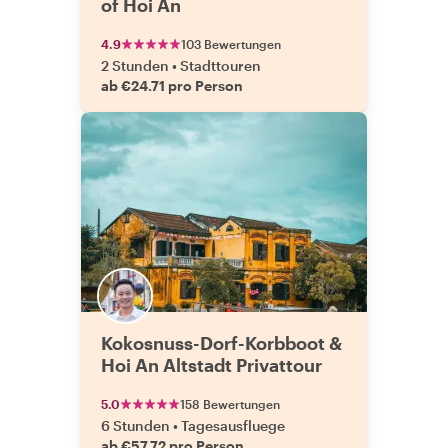
of Hoi An
4.9
103 Bewertungen
2 Stunden
•
Stadttouren
ab €24.71 pro Person
Kokosnuss-Dorf-Korbboot &
Hoi An Altstadt Privattour
5.0
158 Bewertungen
6 Stunden
•
Tagesausfluege
ab €57.72 pro Person