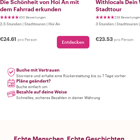
Die Schönheit von Hoi An mit
Withlocals Dein 
dem Fahrrad erkunden
Stadttour
400 Bewertungen
239 Bewertunge
2,5 Stunden
|
Stadttouren
|
Hoi An
3 Stunden
|
Stadttouren
€24.61
€23.53
pro Person
pro Person
Entdecken
Buche mit Vertrauen
Storniere und erhalte eine Rückerstattung bis zu 7 Tage vorher
Pläne geändert?
Buche einfach um
Bezahle auf deine Weise
Schnelles, sicheres Bezahlen in deiner Währung
Echte Menschen. Echte Geschichten.