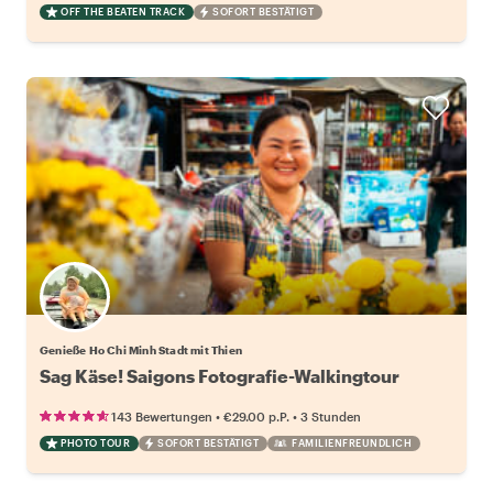
OFF THE BEATEN TRACK
SOFORT BESTÄTIGT
Genieße Ho Chi Minh Stadt mit Thien
Sag Käse! Saigons Fotografie-Walkingtour
•
•
143 Bewertungen
€29.00
p.P.
3 Stunden
PHOTO TOUR
SOFORT BESTÄTIGT
FAMILIENFREUNDLICH