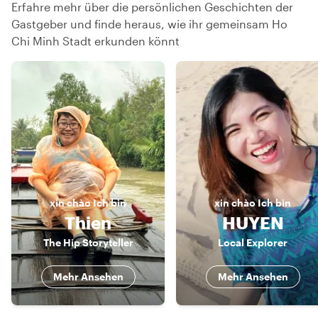
Erfahre mehr über die persönlichen Geschichten der
Gastgeber und finde heraus, wie ihr gemeinsam Ho
Chi Minh Stadt erkunden könnt
xin chào
Ich bin
xin chào
Ich bin
Thien
HUYEN
The Hip Storyteller
Local Explorer
Mehr Ansehen
Mehr Ansehen