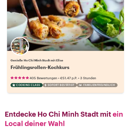
Genieße Ho Chi Minh Stadt mit Elise
Frühlingsrollen-Kochkurs
•
•
405 Bewertungen
€51.47
p.P.
3 Stunden
COOKING CLASS
SOFORT BESTÄTIGT
FAMILIENFREUNDLICH
Entdecke Ho Chi Minh Stadt mit
ein
Local deiner Wahl