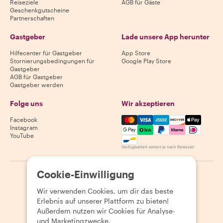
Reiseziele
AGB für Gäste
Geschenkgutscheine
Partnerschaften
Gastgeber
Lade unsere App herunter
Hilfecenter für Gastgeber
App Store
Stornierungsbedingungen für
Google Play Store
Gastgeber
AGB für Gastgeber
Gastgeber werden
Folge uns
Wir akzeptieren
Mastercard, Visa, Amex, Di
Facebook
Instagram
YouTube
Verfügbarkeit variiert je nach Reiseziel
Cookie-Einwilligung
©
2026
Withlocals.com
|
Datenschutzerklärung
|
Cookies
|
Seitenübersicht
Wir verwenden Cookies, um dir das beste
Erlebnis auf unserer Plattform zu bieten!
Außerdem nutzen wir Cookies für Analyse-
und Marketingzwecke.