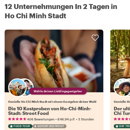
12 Unternehmungen In 2 Tagen in
Ho Chi Minh Stadt
Wähle deinen Lieblingsgastgeber
Genieße Ho Chi Minh Stadt mit einem Gastgeber deiner Wahl
Genieße Ho
Die 10 Kostproben von Ho-Chi-Minh-
Der ul
Stadt: Street Food
Chi Tu
•
•
406 Bewertungen
€46.94
p.P.
3 Stunden
FOOD TOUR
SOFORT BESTÄTIGT
DAY TRI