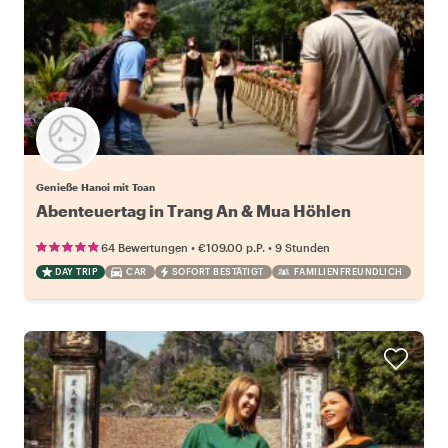
Genieße Hanoi mit Toan
Abenteuertag in Trang An & Mua Höhlen
•
•
64 Bewertungen
€109.00
p.P.
9 Stunden
DAY TRIP
CAR
SOFORT BESTÄTIGT
FAMILIENFREUNDLICH