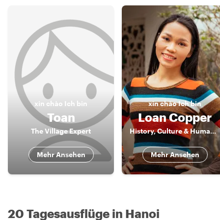
xin chào
Ich bin
xin chào
Ich bin
Toan
Loan Copper
The Village Expert
History, Culture & Human Stories of Vietnam
Mehr Ansehen
Mehr Ansehen
20 Tagesausflüge in Hanoi