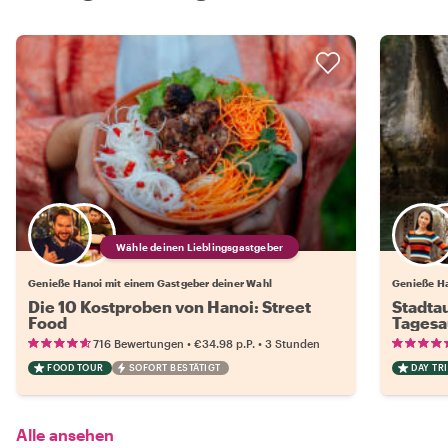
Wähle deinen Lieblingsgastgeber
Genieße Hanoi mit einem Gastgeber deiner Wahl
Genieße Ha
Die 10 Kostproben von Hanoi: Street
Stadta
Food
Tagesa
•
•
716 Bewertungen
€34.98
p.P.
3 Stunden
FOOD TOUR
SOFORT BESTÄTIGT
DAY TRI
Alle ansehen