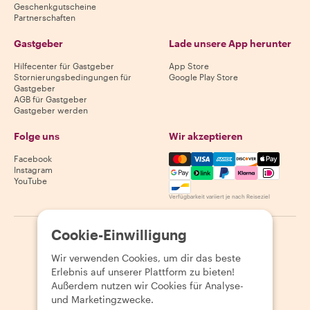
Geschenkgutscheine
Partnerschaften
Gastgeber
Lade unsere App herunter
Hilfecenter für Gastgeber
App Store
Stornierungsbedingungen für
Google Play Store
Gastgeber
AGB für Gastgeber
Gastgeber werden
Folge uns
Wir akzeptieren
Mastercard, Visa, Amex, Di
Facebook
Instagram
YouTube
Verfügbarkeit variiert je nach Reiseziel
Cookie-Einwilligung
©
2026
Withlocals.com
|
Datenschutzerklärung
|
Cookies
|
Seitenübersicht
Wir verwenden Cookies, um dir das beste
Erlebnis auf unserer Plattform zu bieten!
Außerdem nutzen wir Cookies für Analyse-
und Marketingzwecke.