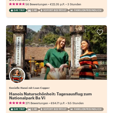
•
•
56 Bewertungen
€22.35
p.P.
3 Stunden
DAY TRIP
CAR
SOFORT BESTÄTIGT
FAMILIENFREUNDLICH
Genieße Hanoi mit Loan Copper
Hanois Naturschönheit: Tagesausflug zum
Nationalpark Ba Vi
•
•
271 Bewertungen
€64.71
p.P.
9.5 Stunden
DAY TRIP
CAR
SOFORT BESTÄTIGT
FAMILIENFREUNDLICH