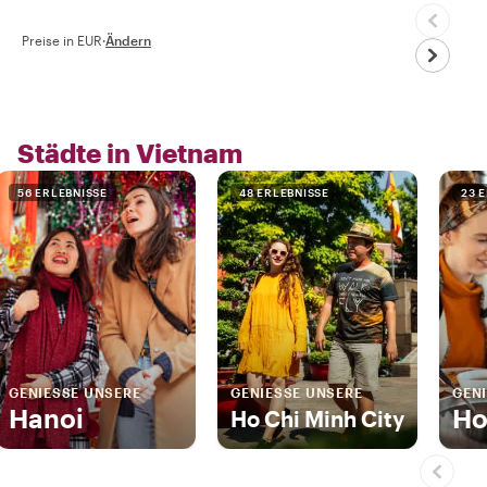
Preise in EUR
·
Ändern
Städte in Vietnam
56 ERLEBNISSE
48 ERLEBNISSE
23 
GENIESSE UNSERE
GENIESSE UNSERE
GENI
Hanoi
Ho
Ho Chi Minh City