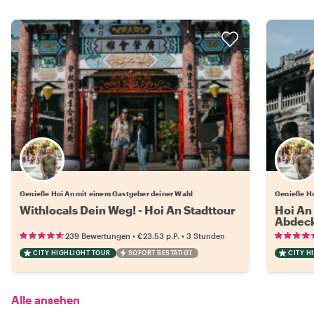
Wähle deinen Lieblingsgastgeber
Genieße Hoi An mit einem Gastgeber deiner Wahl
Genieße Ho
Withlocals Dein Weg! - Hoi An Stadttour
Hoi An 
Abdec
•
•
239 Bewertungen
€23.53
p.P.
3 Stunden
CITY HIGHLIGHT TOUR
SOFORT BESTÄTIGT
CITY H
Alle ansehen