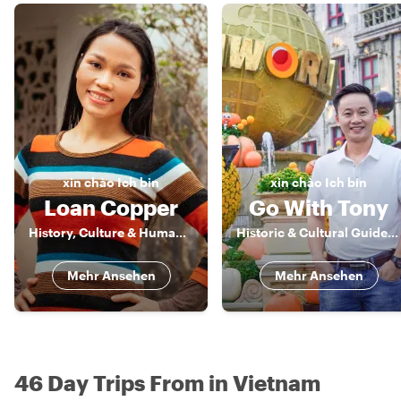
xin chào
Ich bin
xin chào
Ich bin
Loan Copper
Go With Tony
History, Culture & Human Stories of Vietnam
Historic & Cultural Guide, Storyteller
Mehr Ansehen
Mehr Ansehen
46 Day Trips From in Vietnam