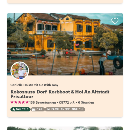
Genieße Hoi An mit Go With Tony
Kokosnuss-Dorf-Korbboot & Hoi An Altstadt
Privattour
•
•
158 Bewertungen
€57.72
p.P.
6 Stunden
DAY TRIP
CAR
FAMILIENFREUNDLICH