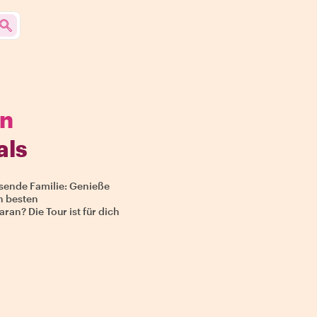
on
als
isende Familie: Genieße
n besten
ran? Die Tour ist für dich