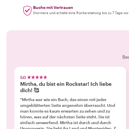
Buche mit Vertrauen
Storniere und erhalte eine Rückerstattung bis zu 7 Tage vo
Be
5.0
Mirtha, du bist ein Rockstar! Ich liebe
dich! 🥰
"Mirtha war wie ein Buch, das einen mit jeder
umgeblätterten Seite angenehm überrascht. Und
man konnte es kaum erwarten zu sehen und zu
hören, was auf der nächsten Seite steht. Sie ist
einfach umwerfend. Mirtha ist durch und durch
Uruguayerin. Sie liebt ihr Land und Montevideo. Zu