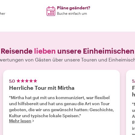
Pläne geändert?
rher
Buche einfach um
Reisende
lieben
unsere Einheimischen
wertungen von Gästen über unsere Touren und Einheimisc
5.0
5
Herrliche Tour mit Mirtha
F
h
"Mirtha hat gut mit uns kommuniziert, war flexibel
und hilfsbereit und hat uns genau die Art von Tour
"
geboten, die wir uns gewünscht hatten: Geschichte,
u
Kultur und typische lokale Speisen."
A
Mehr lesen
I
i
w