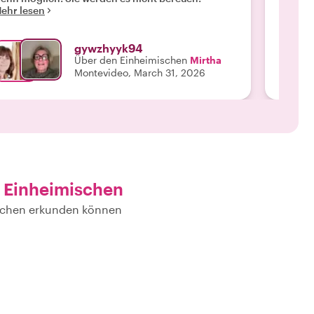
ehr lesen
bereise
noch un
einem s
gywzhyyk94
empfeh
Über den Einheimischen
Mirtha
Montevideo, March 31, 2026
 Einheimischen
ischen erkunden können