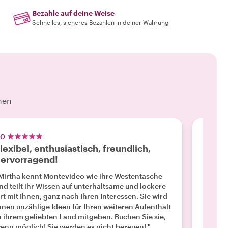
Bezahle auf deine Weise
Schnelles, sicheres Bezahlen in deiner Währung
hen
.0
5.0
lexibel, enthusiastisch, freundlich,
Ein f
ervorragend!
"Wir ha
Mirtha!
Mirtha kennt Montevideo wie ihre Westentasche
uns vie
nd teilt ihr Wissen auf unterhaltsame und lockere
Tipps f
rt mit Ihnen, ganz nach Ihren Interessen. Sie wird
inklus
hnen unzählige Ideen für Ihren weiteren Aufenthalt
wichti
n ihrem geliebten Land mitgeben. Buchen Sie sie,
Mehr l
auch an
enn möglich! Sie werden es nicht bereuen! "