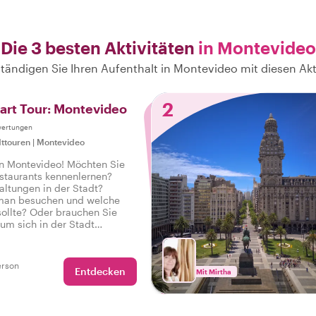
Die 3 besten Aktivitäten
in Montevideo
ständigen Sie Ihren Aufenthalt in Montevideo mit diesen Akt
2
tart Tour: Montevideo
wertungen
ttouren
|
Montevideo
n Montevideo! Möchten Sie
staurants kennenlernen?
altungen in der Stadt?
man besuchen und welche
ollte? Oder brauchen Sie
 um sich in der Stadt
en? Buchen Sie diese private
m Einheimischen und erhalten
kte Einführung in Montevideo,
erson
Entdecken
ereise auf den richtigen Fuß
Mit Mirtha