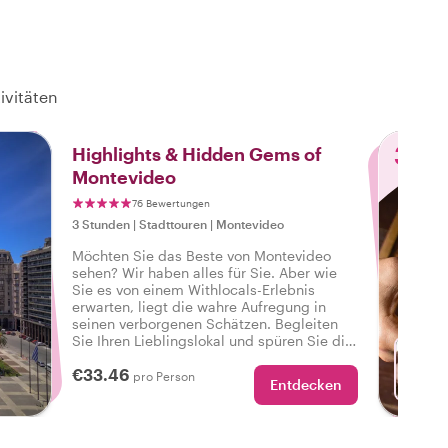
ivitäten
3
Highlights & Hidden Gems of
Montevideo
76 Bewertungen
3 Stunden
|
Stadttouren
|
Montevideo
Möchten Sie das Beste von Montevideo
sehen? Wir haben alles für Sie. Aber wie
Sie es von einem Withlocals-Erlebnis
erwarten, liegt die wahre Aufregung in
seinen verborgenen Schätzen. Begleiten
Sie Ihren Lieblingslokal und spüren Sie die
wahre Atmosphäre der Stadt auf einer
€33.46
Tour, die alles hat, damit Sie sagen
pro Person
Entdecken
M
können: Ich habe das echte Montevideo
erlebt!