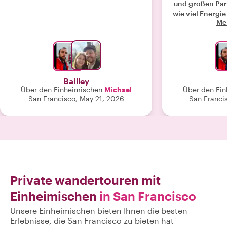
und großen Park
wie viel Energi
Me
herrschen. 
Michael das H
Architektu
Anekdoten ü
Musikszene. D
war die Rüc
Bailley
unserem Hotel 
Über den Einheimischen
Michael
Über den Ei
Erlebnis! Und
San Francisco, May 21, 2026
San Francis
Ges
Private wandertouren mit
Einheimischen
in San Francisco
Unsere Einheimischen bieten Ihnen die besten
Erlebnisse, die San Francisco zu bieten hat