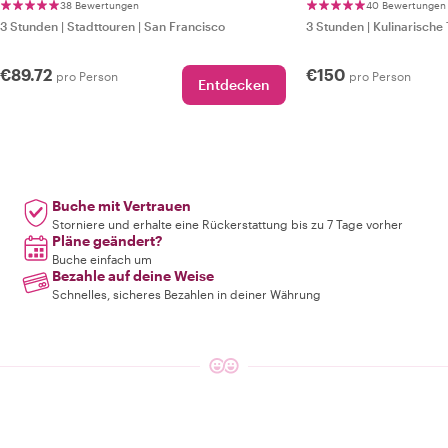
38 Bewertungen
40 Bewertungen
3 Stunden
|
Stadttouren
|
San Francisco
3 Stunden
|
Kulinarische
€89.72
€150
pro Person
pro Person
Entdecken
Buche mit Vertrauen
Storniere und erhalte eine Rückerstattung bis zu 7 Tage vorher
Pläne geändert?
Buche einfach um
Bezahle auf deine Weise
Schnelles, sicheres Bezahlen in deiner Währung