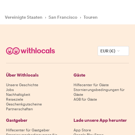
Vereinigte Staaten
›
San Francisco
›
Touren
EUR (€)
Über Withlocals
Gäste
Unsere Geschichte
Hilfecenter für Gäste
Jobs
Stornierungsbedingungen für
Nachhaltigkeit
Gäste
Reiseziele
AGB für Gäste
Geschenkgutscheine
Partnerschaften
Gastgeber
Lade unsere App herunter
Hilfecenter für Gastgeber
App Store
Stornierungsbedingungen für
Google Play Store