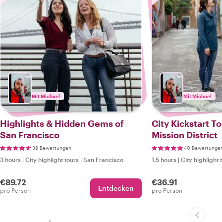
Mit Michael
Mit Michael
Highlights & Hidden Gems of
City Kickstart T
San Francisco
Mission District
39 Bewertungen
40 Bewertunge
3 hours
|
City highlight tours
|
San Francisco
1.5 hours
|
City highlight 
€89.72
€36.91
Entdecken
pro Person
pro Person