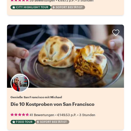
39 Bewertungen
€89.72
p.P.
3 Stunden
CITY HIGHLIGHT TOUR
SOFORT BESTÄTIGT
Genieße San Francisco mit Michael
Die 10 Kostproben von San Francisco
•
•
41 Bewertungen
€149.53
p.P.
3 Stunden
FOOD TOUR
SOFORT BESTÄTIGT