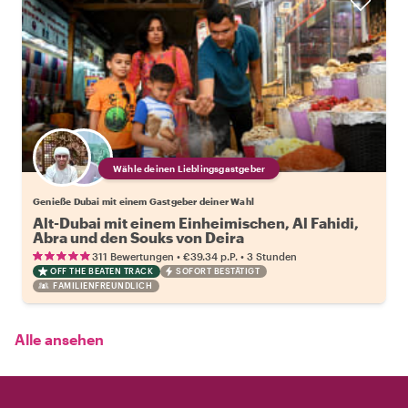
Wähle deinen Lieblingsgastgeber
Genieße Dubai mit einem Gastgeber deiner Wahl
Alt-Dubai mit einem Einheimischen, Al Fahidi,
Abra und den Souks von Deira
•
•
311 Bewertungen
€39.34
p.P.
3 Stunden
OFF THE BEATEN TRACK
SOFORT BESTÄTIGT
FAMILIENFREUNDLICH
Alle ansehen