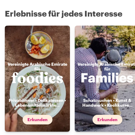
Erlebnisse für jedes Interesse
Vereinigte Arabische Emirate
Vereinigte Arabische Emirat
für
für
Privatdinner • Delikatessen •
Schatzsuchen • Kunst &
Lebensmittelmärkte
...
Handwerk • Kochkurse
...
Erkunden
Erkunden