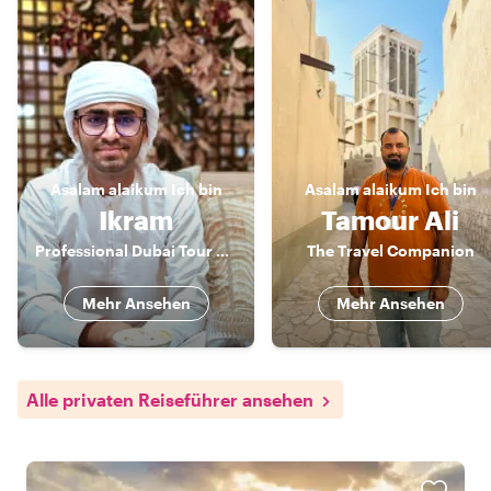
Asalam alaikum
Ich bin
Asalam alaikum
Ich bin
Ikram
Tamour Ali
Professional Dubai Tour Guide | Experience the City’s Past, Present & Future.
The Travel Companion
Mehr Ansehen
Mehr Ansehen
Alle privaten Reiseführer ansehen