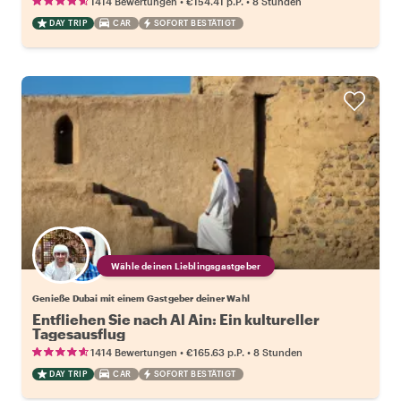
•
•
1414 Bewertungen
€154.41
p.P.
8 Stunden
DAY TRIP
CAR
SOFORT BESTÄTIGT
Wähle deinen Lieblingsgastgeber
Genieße Dubai mit einem Gastgeber deiner Wahl
Entfliehen Sie nach Al Ain: Ein kultureller
Tagesausflug
•
•
1414 Bewertungen
€165.63
p.P.
8 Stunden
DAY TRIP
CAR
SOFORT BESTÄTIGT