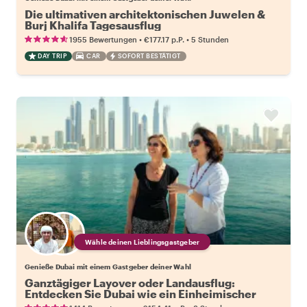
Die ultimativen architektonischen Juwelen &
Burj Khalifa Tagesausflug
•
•
1955 Bewertungen
€177.17
p.P.
5 Stunden
DAY TRIP
CAR
SOFORT BESTÄTIGT
Wähle deinen Lieblingsgastgeber
Genieße Dubai mit einem Gastgeber deiner Wahl
Ganztägiger Layover oder Landausflug:
Entdecken Sie Dubai wie ein Einheimischer