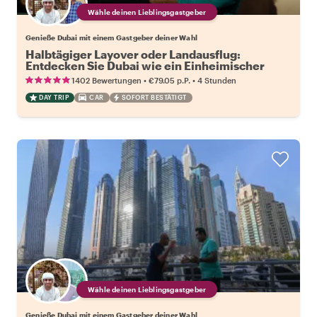
Wähle deinen Lieblingsgastgeber
Genieße Dubai mit einem Gastgeber deiner Wahl
Halbtägiger Layover oder Landausflug:
Entdecken Sie Dubai wie ein Einheimischer
•
•
1402 Bewertungen
€79.05
p.P.
4 Stunden
DAY TRIP
CAR
SOFORT BESTÄTIGT
Wähle deinen Lieblingsgastgeber
Genieße Dubai mit einem Gastgeber deiner Wahl