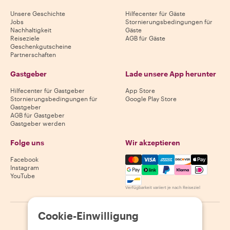
Unsere Geschichte
Hilfecenter für Gäste
Jobs
Stornierungsbedingungen für
Nachhaltigkeit
Gäste
Reiseziele
AGB für Gäste
Geschenkgutscheine
Partnerschaften
Gastgeber
Lade unsere App herunter
Hilfecenter für Gastgeber
App Store
Stornierungsbedingungen für
Google Play Store
Gastgeber
AGB für Gastgeber
Gastgeber werden
Folge uns
Wir akzeptieren
Mastercard, Visa, Amex, Di
Facebook
Instagram
YouTube
Verfügbarkeit variiert je nach Reiseziel
Cookie-Einwilligung
©
2026
Withlocals.com
|
Datenschutzerklärung
|
Cookies
|
Seitenübersicht