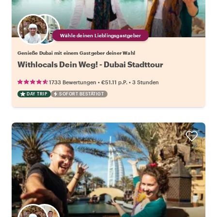
Wähle deinen Lieblingsgastgeber
Genieße Dubai mit einem Gastgeber deiner Wahl
Withlocals Dein Weg! - Dubai Stadttour
•
•
1733 Bewertungen
€51.11
p.P.
3 Stunden
DAY TRIP
SOFORT BESTÄTIGT