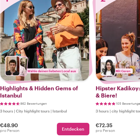
Wähle deinen liebsten Local aus
Mit Ceren
Highlights & Hidden Gems of
Hipster Kadikoy
Istanbul
& Biere!
862 Bewertungen
105 Bewertung
3 hours
|
City highlight tours
|
Istanbul
3 hours
|
city highlight to
€48.90
€72.35
Entdecken
pro Person
pro Person