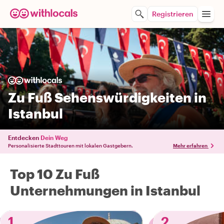
Registrieren
Zu Fuß Sehenswürdigkeiten in
Istanbul
Entdecken
Dein Weg
Personalisierte Stadttouren mit lokalen Gastgebern.
Mehr erfahren
Top 10 Zu Fuß
Unternehmungen in Istanbul
1
2