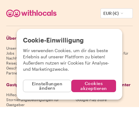
EUR (€)
Über Withlocals
Gäste
Cookie-Einwilligung
Unsere Geschichte
Hilfecenter für Gäste
Wir verwenden Cookies, um dir das beste
Jobs
Stornierungsbedingungen für
Erlebnis auf unserer Plattform zu bieten!
Nachhaltigkeit
Gäste
Außerdem nutzen wir Cookies für Analyse-
Reiseziele
AGB für Gäste
Geschenkgutscheine
und Marketingzwecke.
Partnerschaften
Cookies
Einstellungen
Gastgeber
Lade unsere App herunter
ändern
akzeptieren
Hilfecenter für Gastgeber
App Store
Stornierungsbedingungen für
Google Play Store
Gastgeber
AGB für Gastgeber
Gastgeber werden
Folge uns
Wir akzeptieren
Mastercard, Visa, Amex, Di
Facebook