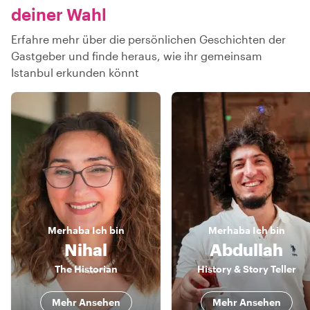
deiner Wahl
Erfahre mehr über die persönlichen Geschichten der
Gastgeber und finde heraus, wie ihr gemeinsam
Istanbul erkunden könnt
Merhaba
Ich bin
Merhaba
Ich bin
Nihal
Abdullah
The Historian
History & Story Teller
Mehr Ansehen
Mehr Ansehen