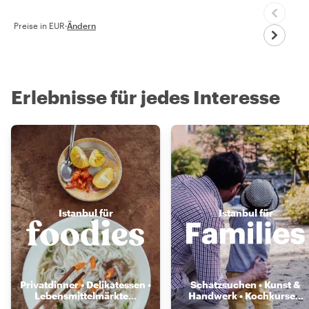
Preise in EUR
·
Ändern
Erlebnisse für jedes Interesse
Istanbul für
Istanbul für
Privatdinner • Delikatessen •
Schatzsuchen • Kunst &
Lebensmittelmärkte
...
Handwerk • Kochkurse
...