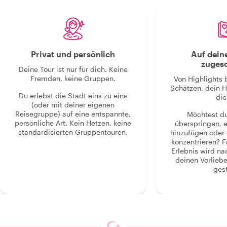
Privat und persönlich
Auf dein
zugesc
Deine Tour ist nur für dich. Keine
Fremden, keine Gruppen.
Von Highlights 
Schätzen, dein H
Du erlebst die Stadt eins zu eins
dic
(oder mit deiner eigenen
Reisegruppe) auf eine entspannte,
Möchtest d
persönliche Art. Kein Hetzen, keine
überspringen, 
standardisierten Gruppentouren.
hinzufügen oder 
konzentrieren? F
Erlebnis wird n
deinen Vorlieb
gest