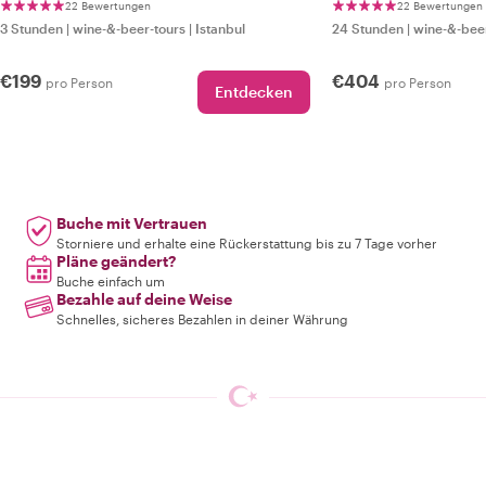
22 Bewertungen
22 Bewertungen
3 Stunden
|
wine-&-beer-tours
|
Istanbul
24 Stunden
|
wine-&-bee
€199
€404
pro Person
pro Person
Entdecken
Buche mit Vertrauen
Storniere und erhalte eine Rückerstattung bis zu 7 Tage vorher
Pläne geändert?
Buche einfach um
Bezahle auf deine Weise
Schnelles, sicheres Bezahlen in deiner Währung