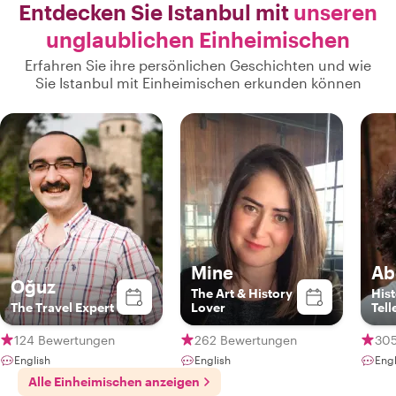
Entdecken Sie Istanbul mit
unseren
unglaublichen Einheimischen
Erfahren Sie ihre persönlichen Geschichten und wie
Sie Istanbul mit Einheimischen erkunden können
Mine
Ab
Oğuz
The Art & History
Hist
The Travel Expert
Lover
Tell
124 Bewertungen
262 Bewertungen
305
English
English
Eng
Alle Einheimischen anzeigen