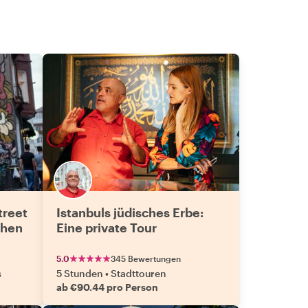
treet
Istanbuls jüdisches Erbe:
chen
Eine private Tour
5.0
345 Bewertungen
s
5 Stunden
•
Stadttouren
ab €90.44 pro Person