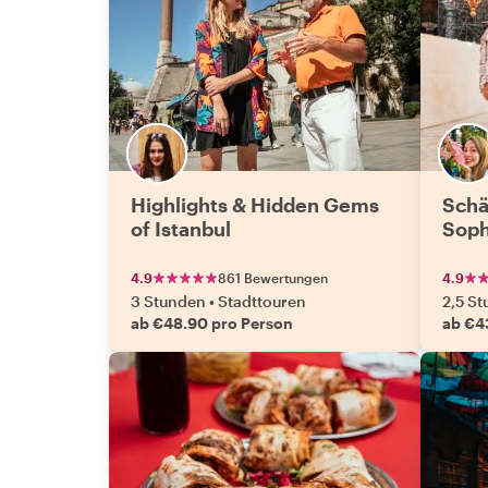
Highlights & Hidden Gems
Schä
of Istanbul
Soph
4.9
861 Bewertungen
4.9
3 Stunden
•
Stadttouren
2,5 S
ab €48.90 pro Person
ab €4