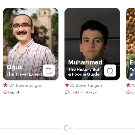
Muhammed
E
Oğuz
The History Buff
Yo
The Travel Expert
& Foodie Guide
in
Be
124 Bewertungen
85 Bewertungen
7
English
English・Türkçe