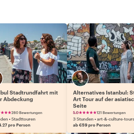
nbul Stadtrundfahrt mit
Alternatives Istanbul: S
er Abdeckung
Art Tour auf der asiatis
Seite
280 Bewertungen
5.0
121 Bewertungen
nden
•
Stadttouren
3 Stunden
•
art-&-culture-tour
4.27 pro Person
ab €59 pro Person