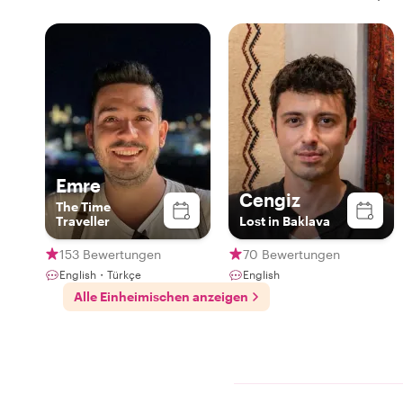
Emre
Cengiz
The Time
Traveller
Lost in Baklava
153 Bewertungen
70 Bewertungen
English・Türkçe
English
Alle Einheimischen anzeigen