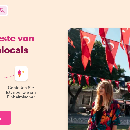
este von
hlocals
Genießen Sie
Istanbul wie ein
Einheimischer
n