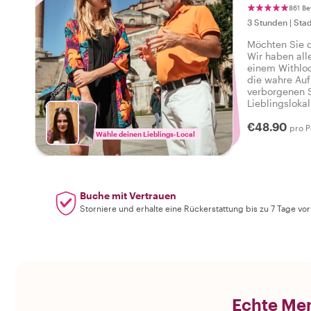
861 B
3 Stunden
|
Stad
Möchten Sie d
Wir haben alle
einem Withloc
die wahre Auf
verborgenen S
Lieblingsloka
Atmosphäre de
€48.90
alles zu biet
pro P
Wähle deinen Lieblings-Local
können: Ich h
Buche mit Vertrauen
Storniere und erhalte eine Rückerstattung bis zu 7 Tage vo
Echte Men