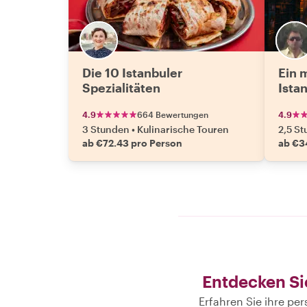
Die 10 Istanbuler
Ein 
Spezialitäten
Ista
4.9
664 Bewertungen
4.9
3 Stunden
•
Kulinarische Touren
2,5 S
ab €72.43 pro Person
ab €3
Entdecken Si
Erfahren Sie ihre pe