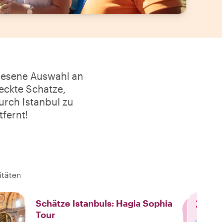
rlesene Auswahl an
teckte Schatze,
durch Istanbul zu
tfernt!
itäten
3
Schätze Istanbuls: Hagia Sophia
Tour