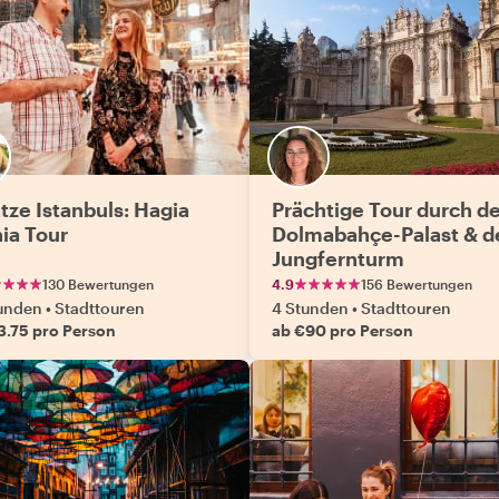
tze Istanbuls: Hagia
Prächtige Tour durch d
ia Tour
Dolmabahçe-Palast & d
Jungfernturm
130 Bewertungen
4.9
156 Bewertungen
tunden
•
Stadttouren
4 Stunden
•
Stadttouren
3.75 pro Person
ab €90 pro Person