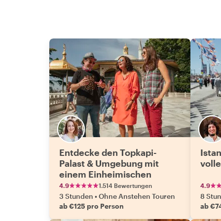
Entdecke den Topkapi-
Ista
Palast & Umgebung mit
voll
einem Einheimischen
4.9
1.514 Bewertungen
4.9
3 Stunden
•
Ohne Anstehen Touren
8 Stu
ab €125 pro Person
ab €7