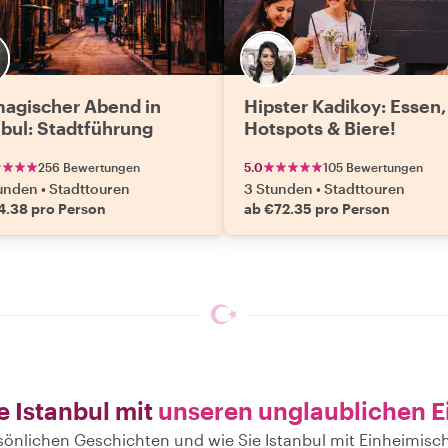
magischer Abend in
Hipster Kadikoy: Essen,
nbul: Stadtführung
Hotspots & Biere!
256 Bewertungen
5.0
105 Bewertungen
tunden
•
Stadttouren
3 Stunden
•
Stadttouren
4.38 pro Person
ab €72.35 pro Person
e Istanbul mit
unseren unglaublichen 
rsönlichen Geschichten und wie Sie Istanbul mit Einheimi