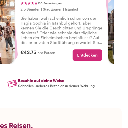
130 Bewertungen
2,5 Stunden
|
Stadttouren
|
Istanbul
Sie haben wahrscheinlich schon von der
Hagia Sophia in Istanbul gehört, aber
kennen Sie die Geschichten und Ursprünge
dahinter? Oder wie sehr sie das tägliche
Leben der Einheimischen beeinflusst? Auf
dieser privaten Stadtführung erwartet Sie
ein kulturelles Vergnügen!
€43.75
pro Person
Entdecken
M
Bezahle auf deine Weise
Schnelles, sicheres Bezahlen in deiner Währung
es Reisen.