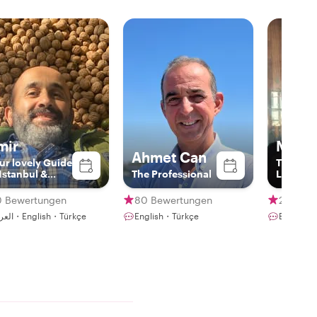
mir
Mine
Ahmet Can
ur lovely Guide
The Art 
 Istanbul &
The Professional
Lover
yond!
0 Bewertungen
80 Bewertungen
262 Be
العربية・English・Türkçe
English・Türkçe
English