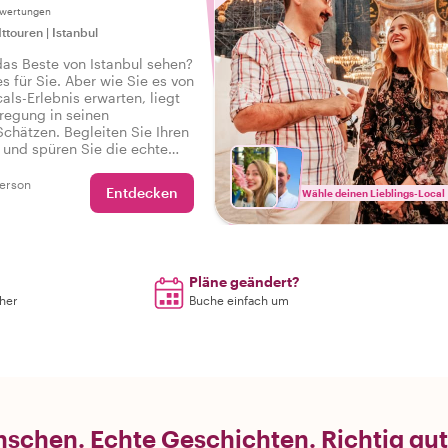
ewertungen
ttouren
|
Istanbul
as Beste von Istanbul sehen?
s für Sie. Aber wie Sie es von
als-Erlebnis erwarten, liegt
regung in seinen
chätzen. Begleiten Sie Ihren
l und spüren Sie die echte
r Stadt bei einer Tour, die
en hat, damit Sie sagen
erson
Entdecken
Wähle deinen Lieblings-Local
abe das echte Istanbul erlebt!
Pläne geändert?
rher
Buche einfach um
schen. Echte Geschichten. Richtig gut