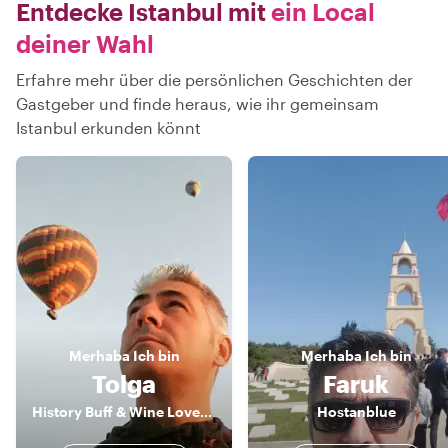
Entdecke Istanbul mit
ein Local
deiner Wahl
Erfahre mehr über die persönlichen Geschichten der
Gastgeber und finde heraus, wie ihr gemeinsam
Istanbul erkunden könnt
Merhaba
Ich bin
Merhaba
Ich bin
Tolga
Faruk
History Buff & Wine Lover & Foodie
Hostanblue