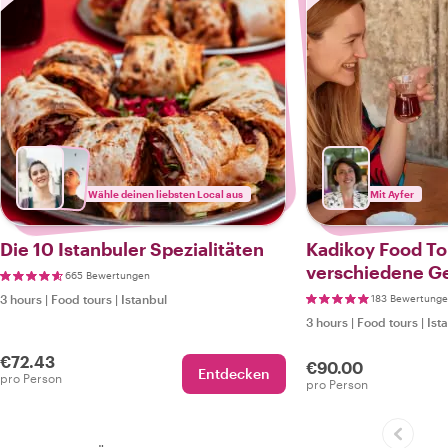
Wähle deinen liebsten Local aus
Mit Ayfer
Die 10 Istanbuler Spezialitäten
Kadikoy Food To
verschiedene G
665 Bewertungen
Türkei
3 hours
|
Food tours
|
Istanbul
183 Bewertung
3 hours
|
Food tours
|
Ist
€72.43
€90.00
Entdecken
pro Person
pro Person