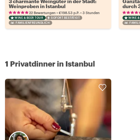
3 charmante Weingüter in der Stadt:
Ganztä
Weinproben in Istanbul
durch 
•
•
22 Bewertungen
€198.53
p.P.
3 Stunden
WINE & BEER TOUR
SOFORT BESTÄTIGT
WINE &
FAMILIENFREUNDLICH
FAMIL
1 Privatdinner in Istanbul