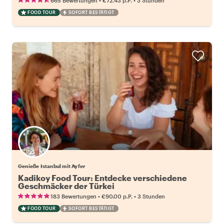
665 Bewertungen
€72.43
p.P.
3 Stunden
FOOD TOUR
SOFORT BESTÄTIGT
Genieße Istanbul mit Ayfer
Kadikoy Food Tour: Entdecke verschiedene
Geschmäcker der Türkei
•
•
183 Bewertungen
€90.00
p.P.
3 Stunden
FOOD TOUR
SOFORT BESTÄTIGT