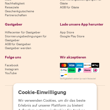
Nachhaltigkeit
Gäste
Reiseziele
AGB für Gäste
Geschenkgutscheine
Partnerschaften
Gastgeber
Lade unsere App herunter
Hilfecenter für Gastgeber
App Store
Stornierungsbedingungen für
Google Play Store
Gastgeber
AGB für Gastgeber
Gastgeber werden
Folge uns
Wir akzeptieren
Mastercard, Visa, Amex, Di
Facebook
Instagram
YouTube
Verfügbarkeit variiert je nach Reiseziel
Cookie-Einwilligung
©
2026
Withlocals.com
|
Datenschutzerklärung
|
Cookies
|
Seitenübersicht
Wir verwenden Cookies, um dir das beste
Erlebnis auf unserer Plattform zu bieten!