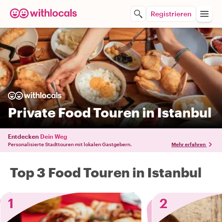
Registrieren
Private Food Touren in Istanbul
Entdecken
Dein Weg
Personalisierte Stadttouren mit lokalen Gastgebern.
Mehr erfahren
Top 3 Food Touren in Istanbul
1
2